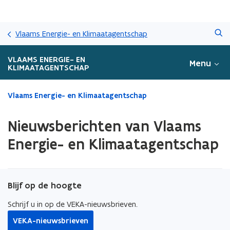
Overslaan
Zoeken
en
Vlaams Energie- en Klimaatagentschap
naar
de
VLAAMS ENERGIE- EN
Menu
inhoud
KLIMAATAGENTSCHAP
gaan
Gedaan
Vlaams Energie- en Klimaatagentschap
met
laden.
Nieuwsberichten van Vlaams
U
bevindt
Energie- en Klimaatagentschap
zich
op:
Nieuwsberichten
van
Blijf op de hoogte
Vlaams
Energie-
Schrijf u in op de VEKA-nieuwsbrieven.
en
VEKA-nieuwsbrieven
Klimaatagentschap