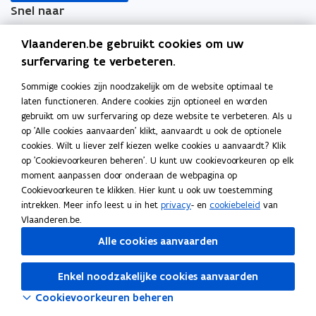
Snel naar
EPB-pedia voor professionelen
Vlaanderen.be gebruikt cookies om uw
surfervaring te verbeteren.
EPC-pedia voor professionelen
Info op Vlaanderen.be over
Sommige cookies zijn noodzakelijk om de website optimaal te
laten functioneren. Andere cookies zijn optioneel en worden
Bouwen en verbouwen
gebruikt om uw surfervaring op deze website te verbeteren. Als u
op 'Alle cookies aanvaarden' klikt, aanvaardt u ook de optionele
Groene energie
cookies. Wilt u liever zelf kiezen welke cookies u aanvaardt? Klik
op 'Cookievoorkeuren beheren'. U kunt uw cookievoorkeuren op elk
Klimaatverandering
moment aanpassen door onderaan de webpagina op
Cookievoorkeuren te klikken. Hier kunt u ook uw toestemming
intrekken. Meer info leest u in het
privacy
- en
cookiebeleid
van
Vlaanderen.be.
Alle cookies aanvaarden
Enkel noodzakelijke cookies aanvaarden
Cookievoorkeuren beheren