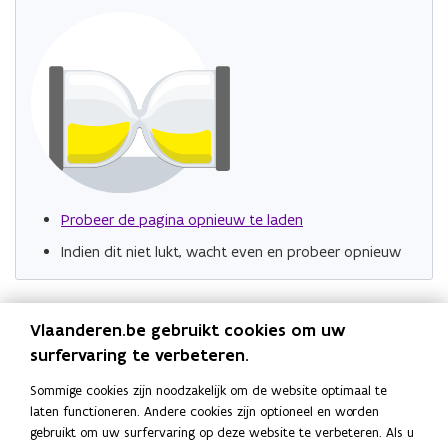
i
Klimaatagentschap
l
l
Probeer de pagina opnieuw te laden
Indien dit niet lukt, wacht even en probeer opnieuw
Vlaanderen.be gebruikt cookies om uw
Blijf op de hoogte
surfervaring te verbeteren.
Schrijf u in op de VEKA-nieuwsbrieven.
Sommige cookies zijn noodzakelijk om de website optimaal te
VEKA-nieuwsbrieven
laten functioneren. Andere cookies zijn optioneel en worden
gebruikt om uw surfervaring op deze website te verbeteren. Als u
Snel naar