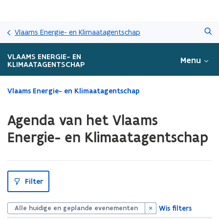
Overslaan
Zoeken
en
Vlaams Energie- en Klimaatagentschap
naar
de
VLAAMS ENERGIE- EN
Menu
inhoud
KLIMAATAGENTSCHAP
gaan
Gedaan
Vlaams Energie- en Klimaatagentschap
met
laden.
Agenda van het Vlaams
U
bevindt
Energie- en Klimaatagentschap
zich
op:
Agenda
van
S
Filter
het
l
u
Vlaams
i
Energie-
t
Wis filters
Alle huidige en geplande evenementen
en
p