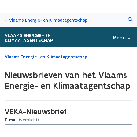
Overslaan
Zoeken
en
Vlaams Energie- en Klimaatagentschap
naar
de
VLAAMS ENERGIE- EN
Menu
inhoud
KLIMAATAGENTSCHAP
gaan
Gedaan
Vlaams Energie- en Klimaatagentschap
met
laden.
Nieuwsbrieven van het Vlaams
U
bevindt
Energie- en Klimaatagentschap
zich
op:
Nieuwsbrieven
van
VEKA-Nieuwsbrief
het
E-mail
(verplicht)
Vlaams
Energie-
en