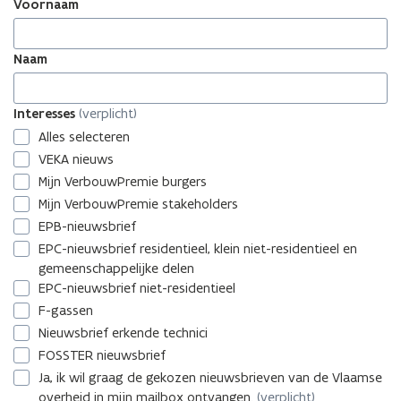
Voornaam
Klimaatagentschap
Naam
Interesses
Interesses
(verplicht)
Alles selecteren
VEKA nieuws
Mijn VerbouwPremie burgers
Mijn VerbouwPremie stakeholders
EPB-nieuwsbrief
EPC-nieuwsbrief residentieel, klein niet-residentieel en
gemeenschappelijke delen
EPC-nieuwsbrief niet-residentieel
F-gassen
Nieuwsbrief erkende technici
FOSSTER nieuwsbrief
Ja, ik wil graag de gekozen nieuwsbrieven van de Vlaamse
overheid in mijn mailbox ontvangen.
(verplicht)