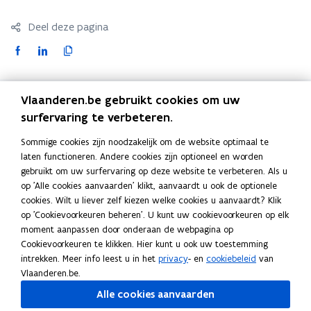
Deel deze pagina
F
L
K
a
i
o
c
n
p
Vlaanderen.be gebruikt cookies om uw
e
k
i
Blijf op de hoogte
b
e
e
surfervaring te verbeteren.
o
d
e
Schrijf u in op de VEKA-nieuwsbrieven.
Sommige cookies zijn noodzakelijk om de website optimaal te
o
i
r
VEKA-nieuwsbrieven
laten functioneren. Andere cookies zijn optioneel en worden
k
n
l
gebruikt om uw surfervaring op deze website te verbeteren. Als u
Snel naar
o
o
i
op 'Alle cookies aanvaarden' klikt, aanvaardt u ook de optionele
p
p
n
cookies. Wilt u liever zelf kiezen welke cookies u aanvaardt? Klik
EPB-pedia voor professionelen
op 'Cookievoorkeuren beheren'. U kunt uw cookievoorkeuren op elk
e
e
k
moment aanpassen door onderaan de webpagina op
n
n
n
EPC-pedia voor professionelen
Cookievoorkeuren te klikken. Hier kunt u ook uw toestemming
t
t
a
Info op Vlaanderen.be over
intrekken. Meer info leest u in het
privacy
- en
cookiebeleid
van
i
i
a
Vlaanderen.be.
Bouwen en verbouwen
n
n
r
Alle cookies aanvaarden
n
n
k
Groene energie