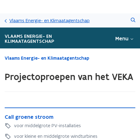
Overslaan
Zoeken
en
Vlaams Energie- en Klimaatagentschap
naar
de
VLAAMS ENERGIE- EN
Menu
inhoud
KLIMAATAGENTSCHAP
gaan
Gedaan
Vlaams Energie- en Klimaatagentschap
met
laden.
Projectoproepen van het VEKA
U
bevindt
zich
op:
Projectoproepen
van
C
C
Call groene stroom
het
a
a
VEKA
l
voor middelgrote PV-installaties
l
l
l
voor kleine en middelgrote windturbines
g