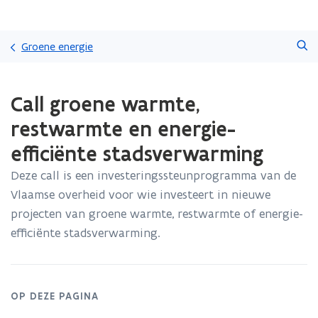
Overslaan
Zoeken
en
Groene energie
naar
de
Gedaan
inhoud
Call groene warmte,
met
gaan
laden.
restwarmte en energie-
U
bevindt
efficiënte stadsverwarming
zich
op:
Deze call is een investeringssteunprogramma van de
Call
Vlaamse overheid voor wie investeert in nieuwe
groene
projecten van groene warmte, restwarmte of energie-
warmte,
efficiënte stadsverwarming.
restwarmte
en
energie-
efficiënte
stadsverwarming
OP DEZE PAGINA