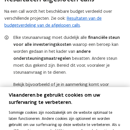
k
e
n
e
u
Na een call wordt het beschikbare budget verdeeld over
u
r
r
verschillende projecten. Zie ook:
Resultaten van de
i
i
n
budgetverdeling van de afgelopen calls
.
n
g
g
Elke steunaanvraag moet duidelijk alle
financiële steun
voor alle investeringskosten
waarop een beroep kan
worden gedaan in het kader van
andere
ondersteuningsmaatregelen
bevatten. Andere steun
moet dus gekend zijn. Bereid dit voor, vooraleer je
steunaanvraag in te dienen.
Bekijk bijvoorbeeld of je in aanmerking komt voor
certificatensysteem
, de
ecologiepremie+
, de
GREEN
(
(
Vlaanderen.be gebruikt cookies om uw
investeringssteun
en de
strategische ecologiesteun
.
o
(
o
surfervaring te verbeteren.
p
o
p
e
p
e
Sommige cookies zijn noodzakelijk om de website optimaal te
Lees deze pagina in:
English
laten functioneren. Andere cookies zijn optioneel en worden
n
e
n
Deel deze pagina
gebruikt om uw surfervaring op deze website te verbeteren. Als u
t
n
t