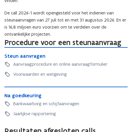
vinden.
De call 2026-1 wordt opengesteld voor het indienen van
steunaanvragen van 27 juli tot en met 31 augustus 2026. En er
is 16,8 miljoen euro voorzien om te verdelen over de
ontvankelijke projecten.
Procedure voor een steunaanvraag
S
S
Steun aanvragen
t
t
e
Aanvraagprocedure en online aanvraagformulier
e
u
u
Voorwaarden en wetgeving
n
n
a
a
a
N
a
n
N
Na goedkeuring
a
n
v
a
g
Bankwaarborg en schijfaanvragen
v
r
g
o
r
a
o
Jaarlijkse rapportering
e
a
g
e
d
g
e
d
k
Resultaten afgesloten calls
e
n