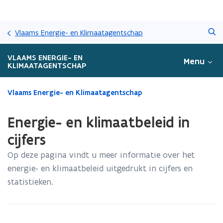
Overslaan
Zoeken
en
Vlaams Energie- en Klimaatagentschap
naar
de
VLAAMS ENERGIE- EN
Menu
inhoud
KLIMAATAGENTSCHAP
gaan
Gedaan
Vlaams Energie- en Klimaatagentschap
met
laden.
Energie- en klimaatbeleid in
U
bevindt
cijfers
zich
Op deze pagina vindt u meer informatie over het
op:
Energie-
energie- en klimaatbeleid uitgedrukt in cijfers en
en
statistieken.
klimaatbeleid
in
cijfers