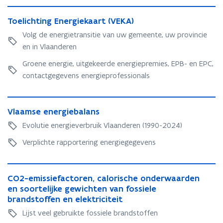
T
T
Toelichting Energiekaart (VEKA)
o
o
e
Volg de energietransitie van uw gemeente, uw provincie
e
l
en in Vlaanderen
l
i
i
c
Groene energie, uitgekeerde energiepremies, EPB- en EPC,
c
h
contactgegevens energieprofessionals
h
t
t
i
V
i
n
V
Vlaamse energiebalans
l
n
g
l
a
g
Evolutie energieverbruik Vlaanderen (1990-2024)
E
a
a
E
n
a
Verplichte rapportering energiegegevens
m
n
e
m
s
e
r
s
e
r
g
C
e
e
g
C
CO2-emissiefactoren, calorische onderwaarden
i
O
e
n
i
O
en soortelijke gewichten van fossiele
e
2
n
e
e
2
brandstoffen en elektriciteit
k
-
e
r
k
-
a
e
Lijst veel gebruikte fossiele brandstoffen
r
g
a
e
a
m