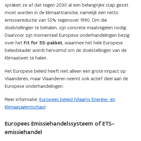
spraken ze af dat tegen 2030 al een belangrijke stap gezet
i
e
moet worden in de klimaattransitie, namelijk een netto
e
f
emissiereductie van 55% tegenover 1990. Om die
u
i
doelstellingen te behalen, zijn concrete maatregelen nodig.
w
n
Daarvoor zijn momenteel Europese onderhandelingen bezig
v
i
over het
Fit for 55-pakket
, waarmee het hele Europese
e
t
beleidskader wordt hervormd om de doelstellingen van de
n
i
Klimaatwet te halen.
s
e
t
)
Het Europese beleid heeft niet alleen een grote impact op
e
Vlaanderen, maar Vlaanderen neemt ook actief deel aan de
r
Europese onderhandelingen.
)
Meer informatie:
Europees beleid (Vlaams Energie- en
Klimaatagentschap)
Europees Emissiehandelssysteem of ETS-
emissiehandel