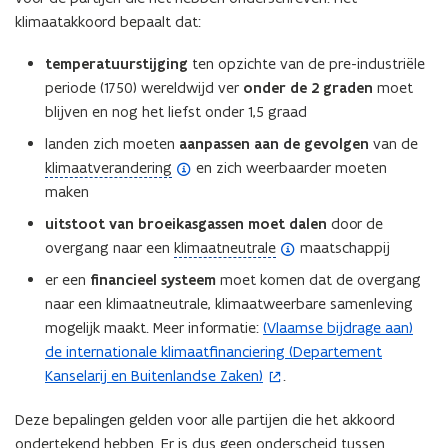
n
klimaatakkoord bepaalt dat:
i
e
temperatuurstijging
ten opzichte van de pre-industriële
u
periode (1750) wereldwijd ver
onder de 2 graden
moet
w
blijven en nog het liefst onder 1,5 graad
v
landen zich moeten
aanpassen aan de gevolgen
van de
e
(
klimaatverandering
en zich weerbaarder moeten
n
o
maken
s
p
t
uitstoot van broeikasgassen moet dalen
door de
e
e
(
overgang naar een
klimaatneutrale
maatschappij
n
r
o
er een
financieel systeem
moet komen dat de overgang
d
)
p
naar een klimaatneutrale, klimaatweerbare samenleving
e
e
mogelijk maakt. Meer informatie:
(Vlaamse bijdrage aan)
(
f
n
de internationale klimaatfinanciering (Departement
o
i
d
Kanselarij en Buitenlandse Zaken)
.
p
n
e
e
i
f
Deze bepalingen gelden voor alle partijen die het akkoord
n
t
i
ondertekend hebben. Er is dus geen onderscheid tussen