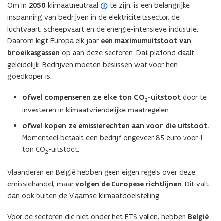
(
Om in
2050
klimaatneutraal
te zijn, is een belangrijke
o
inspanning van bedrijven in de elektriciteitssector, de
p
luchtvaart, scheepvaart en de energie-intensieve industrie.
e
Daarom legt Europa elk jaar
een maximumuitstoot van
n
broeikasgassen
op aan deze sectoren. Dat plafond daalt
d
geleidelijk. Bedrijven moeten beslissen wat voor hen
e
goedkoper is:
f
ofwel compenseren ze elke ton CO
-uitstoot
door te
i
2
investeren in klimaatvriendelijke maatregelen
n
i
ofwel kopen ze emissierechten aan voor die uitstoot.
t
Momenteel betaalt een bedrijf ongeveer 85 euro voor 1
i
ton CO
-uitstoot.
2
e
)
Vlaanderen en België hebben geen eigen regels over deze
emissiehandel, maar
volgen de Europese richtlijnen
. Dit valt
dan ook buiten de Vlaamse klimaatdoelstelling.
Voor de sectoren die niet onder het ETS vallen, hebben
België