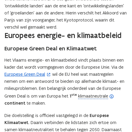
t
i
n
‘ontwikkelde landen’ aan de ene kant en ‘ontwikkelingslanden’
i
e
i
of ‘groeilanden’ aan de andere. Hierin verschilt het Akkoord van
n
)
t
Parijs van zijn voorganger, het Kyotoprotocol, waarin dit
n
i
verschil wel gemaakt werd.
i
e
Europees energie- en klimaatbeleid
e
)
u
Europese Green Deal en Klimaatwet
w
v
Het Vlaams energie- en klimaatbeleid vindt plaats binnen een
e
kader dat wordt vormgegeven door de Europese Unie. Via de
n
Europese Green Deal
wil de EU heel wat maatregelen
(
s
nemen om een antwoord te bieden op allerhande klimaat- en
o
t
milieuproblemen. Een belangrijk onderdeel van de Europese
p
e
ste
e
(
Green Deal is om van Europa het
1
klimaatneutrale
r
n
o
continent
te maken.
)
t
p
Die doelstelling is officieel vastgelegd in de
Europese
i
e
Klimaatwet.
Daarin verbinden de lidstaten zich ertoe om
n
n
samen klimaatneutraliteit te behalen tegen 2050. Daarnaast
n
d