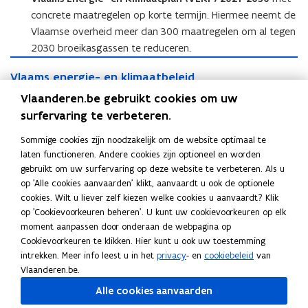
concrete maatregelen op korte termijn. Hiermee neemt de
Vlaamse overheid meer dan 300 maatregelen om al tegen
2030 broeikasgassen te reduceren.
V
V
Vlaams energie- en klimaatbeleid
l
l
a
Vlaams klimaatbeleid per sector
Vlaanderen.be gebruikt cookies om uw
a
a
surfervaring te verbeteren.
a
Klimaatstrategie 2050, VEKP 2021-2030
m
m
s
Sommige cookies zijn noodzakelijk om de website optimaal te
s
e
laten functioneren. Andere cookies zijn optioneel en worden
e
n
gebruikt om uw surfervaring op deze website te verbeteren. Als u
n
Deel deze pagina
e
op 'Alle cookies aanvaarden' klikt, aanvaardt u ook de optionele
e
r
cookies. Wilt u liever zelf kiezen welke cookies u aanvaardt? Klik
F
L
K
r
g
op 'Cookievoorkeuren beheren'. U kunt uw cookievoorkeuren op elk
a
i
o
g
i
moment aanpassen door onderaan de webpagina op
c
n
p
i
Contact
e
Cookievoorkeuren te klikken. Hier kunt u ook uw toestemming
e
k
i
e
-
intrekken. Meer info leest u in het
privacy
- en
cookiebeleid
van
-
b
e
e
e
Vlaanderen.be.
e
n
o
d
e
Alle cookies aanvaarden
n
Vraag over de inhoud op deze pagina? Stel uw vraag via
k
o
i
r
k