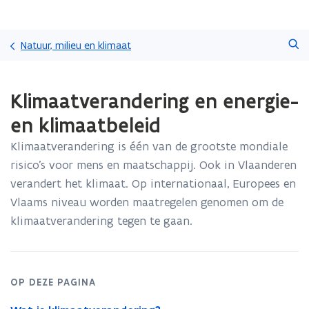
Overslaan
Zoeken
en
Natuur, milieu en klimaat
naar
de
Gedaan
inhoud
Klimaatverandering en energie-
met
gaan
laden.
en klimaatbeleid
U
bevindt
Klimaatverandering is één van de grootste mondiale
zich
risico’s voor mens en maatschappij. Ook in Vlaanderen
op:
Klimaatverandering
verandert het klimaat. Op internationaal, Europees en
en
Vlaams niveau worden maatregelen genomen om de
energie-
klimaatverandering tegen te gaan.
en
klimaatbeleid
OP DEZE PAGINA