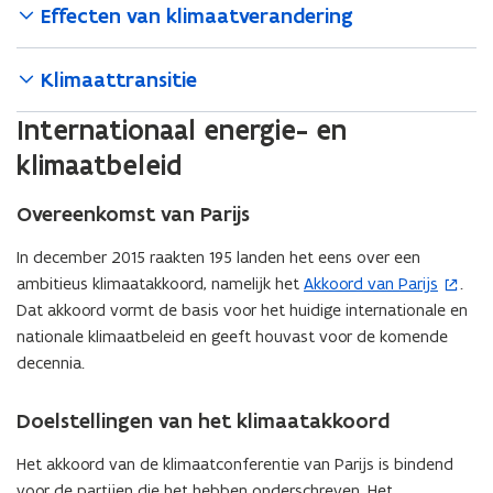
Effecten van klimaatverandering
Klimaattransitie
Internationaal energie- en
klimaatbeleid
Overeenkomst van Parijs
In december 2015 raakten 195 landen het eens over een
ambitieus klimaatakkoord, namelijk het
Akkoord van Parijs
.
(
Dat akkoord vormt de basis voor het huidige internationale en
o
nationale klimaatbeleid en geeft houvast voor de komende
p
decennia.
e
n
t
Doelstellingen van het klimaatakkoord
i
Het akkoord van de klimaatconferentie van Parijs is bindend
n
voor de partijen die het hebben onderschreven. Het