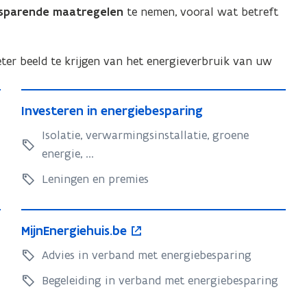
sparende maatregelen
te nemen, vooral wat betreft
er beeld te krijgen van het energieverbruik van uw
I
I
Investeren in energiebesparing
n
n
v
Isolatie, verwarmingsinstallatie, groene
v
e
energie, ...
e
s
s
Leningen en premies
t
t
e
e
M
o
r
r
M
MijnEnergiehuis.be
i
p
e
e
i
j
e
Advies in verband met energiebesparing
n
j
n
n
n
i
n
Begeleiding in verband met energiebesparing
i
n
E
t
E
n