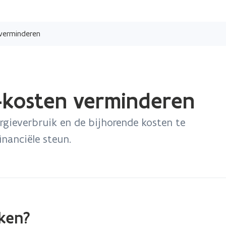
Overslaan
en
 verminderen
naar
de
inhoud
gaan
-kosten verminderen
rgieverbruik en de bijhorende kosten te
inanciële steun.
iken?