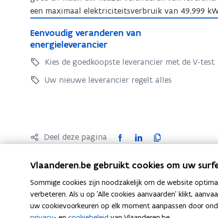
e
i
d
een maximaal elektriciteitsverbruik van 49.999 
i
i
e
i
E
e
d
f
E
n
Eenvoudig veranderen van
e
f
i
v
e
g
energieleverancier
n
v
n
o
n
Kies de goedkoopste leverancier met de V-test
v
o
o
g
v
o
r
o
o
Uw nieuwe leverancier regelt alles
e
u
u
r
n
d
d
e
e
i
i
n
r
g
g
e
g
F
L
K
v
Deel deze pagina
v
r
i
e
a
i
o
e
g
e
r
c
n
p
Vlaanderen.be gebruikt cookies om uw surfe
r
(
i
a
e
k
i
a
e
Sommige cookies zijn noodzakelijk om de website optimaal
e
n
b
e
e
l
n
verbeteren. Als u op 'Alle cookies aanvaarden' klikt, aanva
d
(
o
d
e
e
uw cookievoorkeuren op elk moment aanpassen door ondera
e
d
Ook interessant
e
o
i
r
k
privacy
- en
cookiebeleid
van Vlaanderen.be.