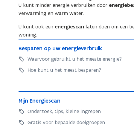
verminderen
U kunt minder energie verbruiken door
energiebe
verwarming en warm water.
U kunt ook een
energiescan
laten doen om een bet
woning.
B
B
Besparen op uw energieverbruik
e
e
s
Waarvoor gebruikt u het meeste energie?
s
p
p
Hoe kunt u het meest besparen?
a
a
r
r
e
e
M
n
n
M
Mijn Energiescan
i
o
o
i
j
Onderzoek, tips, kleine ingrepen
p
j
p
n
u
n
Gratis voor bepaalde doelgroepen
u
w
E
E
w