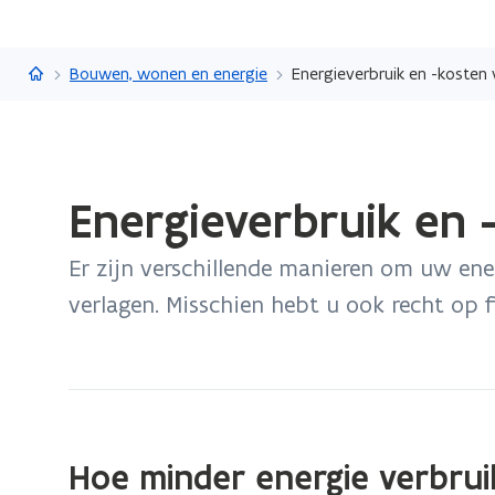
Vlaanderen.be
Bouwen, wonen en energie
Energieverbruik en -kosten
Gedaan
Energieverbruik en 
met
laden.
Er zijn verschillende manieren om uw ene
U
bevindt
verlagen. Misschien hebt u ook recht op f
zich
op:
Energieverbruik
en
-
Hoe minder energie verbru
kosten