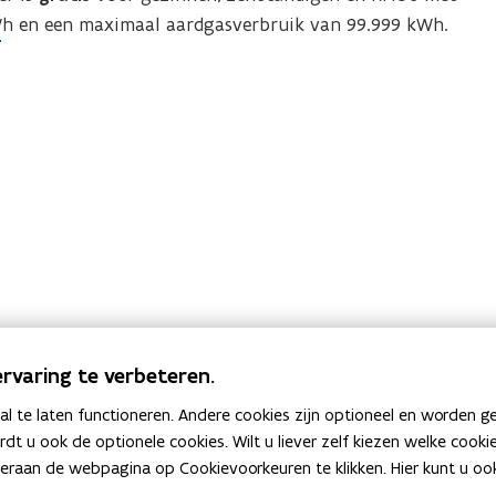
t
kWh en een maximaal aardgasverbruik van 99.999 kWh.
t
r
r
e
e
g
g
e
l
e
e
l
n
e
v
n
o
v
o
o
r
o
e
r
n
rvaring te verbeteren.
e
e
r
 te laten functioneren. Andere cookies zijn optioneel en worden g
n
g
ardt u ook de optionele cookies. Wilt u liever zelf kiezen welke cook
e
i
an de webpagina op Cookievoorkeuren te klikken. Hier kunt u ook 
r
e