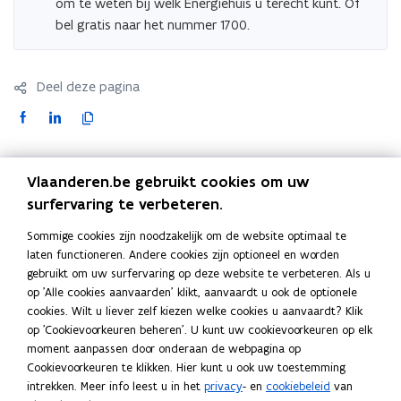
om te weten bij welk Energiehuis u terecht kunt. Of
o
bel gratis naar het nummer 1700.
p
e
n
Deel deze pagina
t
i
F
L
K
n
a
i
o
n
c
n
p
i
e
k
i
Vlaanderen.be gebruikt cookies om uw
Blijf op de hoogte
e
b
e
e
surfervaring te verbeteren.
u
o
d
e
Schrijf u in op de VEKA-nieuwsbrieven.
Sommige cookies zijn noodzakelijk om de website optimaal te
w
o
i
r
VEKA-nieuwsbrieven
laten functioneren. Andere cookies zijn optioneel en worden
v
k
n
l
gebruikt om uw surfervaring op deze website te verbeteren. Als u
Snel naar
e
o
o
i
op 'Alle cookies aanvaarden' klikt, aanvaardt u ook de optionele
n
p
p
n
cookies. Wilt u liever zelf kiezen welke cookies u aanvaardt? Klik
EPB-pedia voor professionelen
s
e
e
k
op 'Cookievoorkeuren beheren'. U kunt uw cookievoorkeuren op elk
t
moment aanpassen door onderaan de webpagina op
n
n
n
EPC-pedia voor professionelen
Cookievoorkeuren te klikken. Hier kunt u ook uw toestemming
e
t
t
a
Info op Vlaanderen.be over
intrekken. Meer info leest u in het
privacy
- en
cookiebeleid
van
r
i
i
a