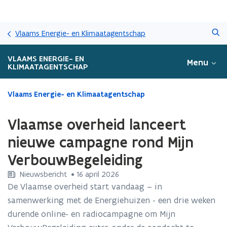
Overslaan
Zoeken
en
Vlaams Energie- en Klimaatagentschap
naar
de
VLAAMS ENERGIE- EN
Menu
inhoud
KLIMAATAGENTSCHAP
gaan
Gedaan
Vlaams Energie- en Klimaatagentschap
met
laden.
Vlaamse overheid lanceert
U
bevindt
nieuwe campagne rond Mijn
zich
VerbouwBegeleiding
op:
Vlaamse
Nieuwsbericht
 •
16 april 2026
overheid
De Vlaamse overheid start vandaag – in
lanceert
samenwerking met de Energiehuizen - een drie weken
nieuwe
campagne
durende online- en radiocampagne om Mijn
rond