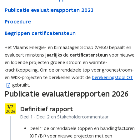
Publicatie evaluatierapporten 2023
Procedure
Begrippen certificatensteun
Het Vlaams Energie- en Klimaatagentschap (VEKA) bepaalt en
evalueert minstens
jaarlijks
de
certificatensteun
voor nieuwe
en lopende projecten groene stroom en warmte-
krachtkoppeling. Om de onrendabele top voor groenestroom-
en WKK-projecten te berekenen wordt de
berekeningstool OT
(
gebruikt.
b
Publicatie evaluatierapporten 2026
e
s
Stap
1/7
Definitief rapport
t
2026
a
Deel 1 - Deel 2 en Stakeholdercommentaar
n
Deel 1: de onrendabele toppen en bandingfactoren
d
(OT/Bf) voor nieuwe projecten met een
o