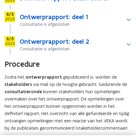
e
2023
c
c
n
n
t
t
Stap
8/5
i
Ontwerprapport: deel 1
i
2023
e
e
Consultatie is afgesloten
v
v
a
a
Stap
8/5
Ontwerprapport: deel 2
n
n
2023
h
h
Consultatie is afgesloten
e
e
t
t
Procedure
V
V
E
E
Zodra het
ontwerprapport
gepubliceerd is, worden de
K
K
stakeholders
via mail op de hoogte gebracht. Gedurende de
A
A
consultatieronde
kunnen stakeholders hun opmerkingen
overmaken over het ontwerprapport. De opmerkingen over
het ontwerprapport kunnen opgenomen worden in het
definitief rapport. Het overzicht van alle gefundeerde en tijdig
ontvangen opmerkingen met een reactie van het VEKA wordt
bij de publicaties gecommuniceerd (stakeholdercommentaar).