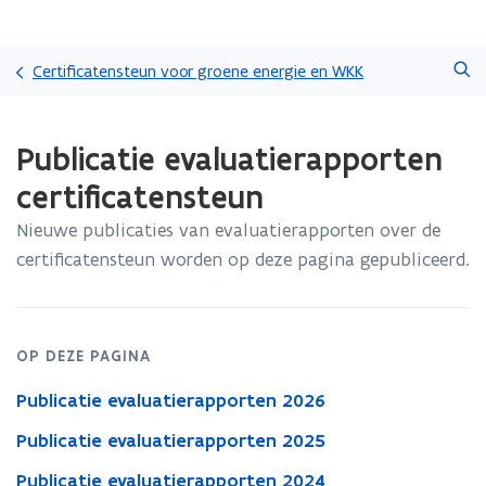
Overslaan
Zoeken
en
Certificatensteun voor groene energie en WKK
naar
de
Gedaan
inhoud
Publicatie evaluatierapporten
met
gaan
laden.
certificatensteun
U
bevindt
Nieuwe publicaties van evaluatierapporten over de
zich
certificatensteun worden op deze pagina gepubliceerd.
op:
Publicatie
evaluatierapporten
certificatensteun
OP DEZE PAGINA
Publicatie evaluatierapporten 2026
Publicatie evaluatierapporten 2025
Publicatie evaluatierapporten 2024