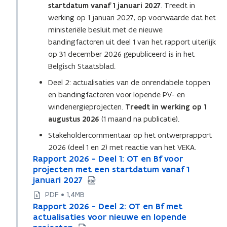
startdatum vanaf 1 januari 2027
. Treedt in
p
werking op 1 januari 2027, op voorwaarde dat het
e
ministeriële besluit met de nieuwe
n
bandingfactoren uit deel 1 van het rapport uiterlijk
t
op 31 december 2026 gepubliceerd is in het
i
Belgisch Staatsblad.
n
n
Deel 2: actualisaties van de onrendabele toppen
i
en bandingfactoren voor lopende PV- en
e
windenergieprojecten.
Treedt in werking op 1
u
augustus 2026
(1 maand na publicatie).
w
Stakeholdercommentaar op het ontwerprapport
v
2026 (deel 1 en 2) met reactie van het VEKA.
e
R
Rapport 2026 - Deel 1: OT en Bf voor
R
n
a
projecten met een startdatum vanaf 1
a
p
s
januari 2027
p
p
p
t
PDF • 1,4MB
o
o
e
R
Rapport 2026 - Deel 2: OT en Bf met
R
r
r
r
a
actualisaties voor nieuwe en lopende
a
t
t
p