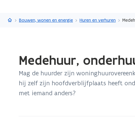
Vlaanderen.be
Bouwen, wonen en energie
Huren en verhuren
Medehu
Gedaan
Medehuur, onderhuu
met
laden.
Mag de huurder zijn woninghuurovereen
U
bevindt
hij zelf zijn hoofdverblijfplaats heeft o
zich
met iemand anders?
op:
Medehuur,
onderhuur
en
overdracht