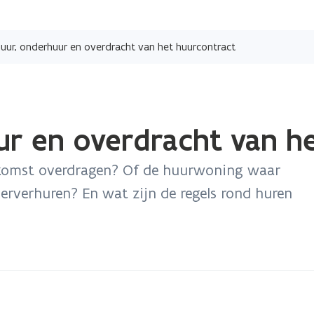
Overslaan
en
ur, onderhuur en overdracht van het huurcontract
naar
de
inhoud
gaan
r en overdracht van h
komst overdragen? Of de huurwoning waar
nderverhuren? En wat zijn de regels rond huren