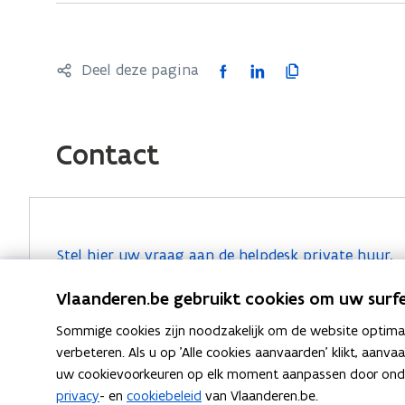
h
g
u
h
u
r
F
L
K
Deel deze pagina
u
d
a
i
o
u
e
c
n
p
r
c
e
k
i
d
Contact
r
b
e
e
e
e
o
d
e
c
e
o
i
r
r
t
k
n
l
e
v
Stel hier uw vraag aan de helpdesk private huur.
o
o
o
i
e
o
p
p
n
t
Vlaanderen.be gebruikt cookies om uw surfe
r
e
e
k
v
w
Sommige cookies zijn noodzakelijk om de website optimaal
n
n
n
o
o
verbeteren. Als u op 'Alle cookies aanvaarden' klikt, aanva
t
t
a
o
n
uw cookievoorkeuren op elk moment aanpassen door ondera
Ook interessant
i
i
a
r
i
privacy
- en
cookiebeleid
van Vlaanderen.be.