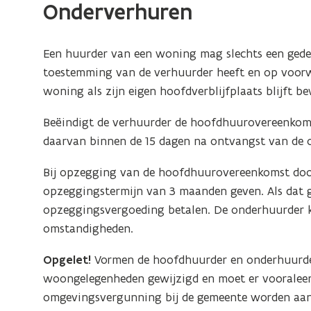
van
Onderverhuren
het
huurcontract
Een huurder van een woning mag slechts een gede
toestemming van de verhuurder heeft en op voorwa
woning als zijn eigen hoofdverblijfplaats blijft b
Beëindigt de verhuurder de hoofdhuurovereenkom
daarvan binnen de 15 dagen na ontvangst van de 
Bij opzegging van de hoofdhuurovereenkomst door
opzeggingstermijn van 3 maanden geven. Als dat geb
opzeggingsvergoeding betalen. De onderhuurder 
omstandigheden.
Opgelet!
Vormen de hoofdhuurder en onderhuurder
woongelegenheden gewijzigd en moet er vooraleer
omgevingsvergunning bij de gemeente worden aan