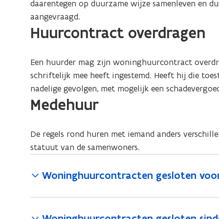
daarentegen op duurzame wijze samenleven en du
aangevraagd.
Huurcontract overdragen
Een huurder mag zijn woninghuurcontract overdra
schriftelijk mee heeft ingestemd. Heeft hij die toes
nadelige gevolgen, met mogelijk een schadevergoed
Medehuur
De regels rond huren met iemand anders verschill
statuut van de samenwoners.
Woninghuurcontracten gesloten voor 
Woninghuurcontracten gesloten sinds