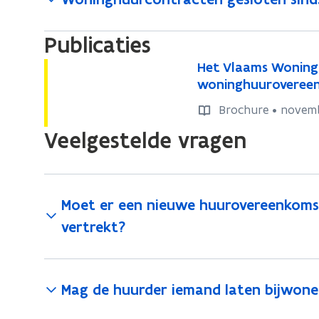
Publicaties
H
Het Vlaams Woning
H
e
woninghuurovereenk
e
t
t
Brochure • novem
V
V
l
Veelgestelde vragen
l
a
a
a
a
m
m
s
Moet er een nieuwe huurovereenkoms
W
s
vertrekt?
o
W
n
o
i
n
Mag de huurder iemand laten bijwon
n
i
g
n