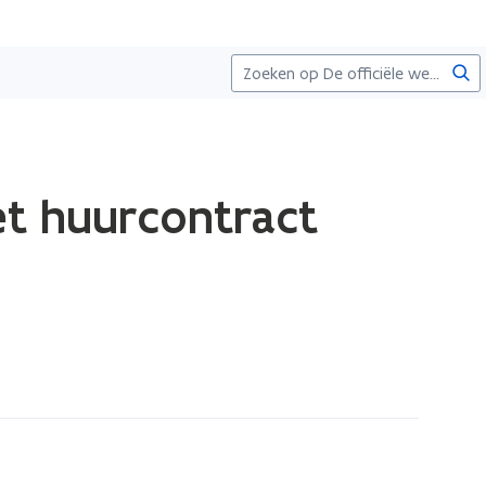
Zoe
et huurcontract