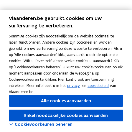
e
r
o
h
i
e
r
o
h
i
u
l
e
t
c
u
l
e
t
c
r
e
r
e
h
r
e
r
e
h
Vlaanderen.be gebruikt cookies om uw
i
i
e
s
t
i
i
e
s
t
surfervaring te verbeteren.
n
d
n
c
e
n
d
n
c
e
g
i
r
h
k
g
i
r
h
k
Sommige cookies zijn noodzakelijk om de website optimaal te
v
n
i
e
e
v
n
i
e
e
laten functioneren. Andere cookies zijn optioneel en worden
a
g
o
i
u
a
g
o
i
u
gebruikt om uw surfervaring op deze website te verbeteren. Als u
n
e
l
d
r
n
e
l
d
r
op 'Alle cookies aanvaarden' klikt, aanvaardt u ook de optionele
d
n
e
i
i
d
n
e
i
i
cookies. Wilt u liever zelf kiezen welke cookies u aanvaardt? Klik
e
r
n
n
e
r
n
n
op 'Cookievoorkeuren beheren'. U kunt uw cookievoorkeuren op elk
w
i
g
g
w
i
g
g
moment aanpassen door onderaan de webpagina op
a
n
v
v
a
n
v
v
Cookievoorkeuren te klikken. Hier kunt u ook uw toestemming
t
g
a
a
t
g
a
a
intrekken. Meer info leest u in het
privacy
- en
cookiebeleid
van
e
n
n
e
n
n
Vlaanderen.be.
r
a
p
r
a
p
i
f
r
Alle cookies aanvaarden
i
f
r
n
v
i
n
v
i
s
a
v
s
a
v
Enkel noodzakelijke cookies aanvaarden
t
l
é
t
l
é
Cookievoorkeuren beheren
a
w
r
a
w
r