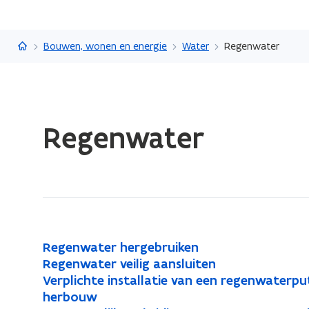
Vlaanderen.be
Bouwen, wonen en energie
Water
Regenwater
Gedaan
Regenwater
met
laden.
U
bevindt
zich
op:
Regenwater
R
Regenwater hergebruiken
R
e
R
Regenwater veilig aansluiten
R
e
g
e
V
Verplichte installatie van een regenwaterpu
V
e
g
e
g
e
herbouw
e
g
e