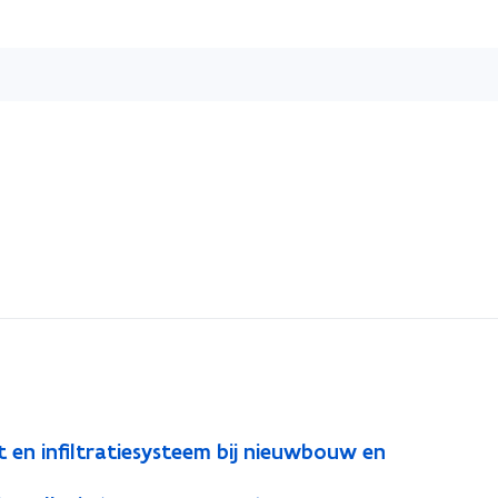
Overslaan
en
naar
de
inhoud
gaan
t en infiltratiesysteem bij nieuwbouw en