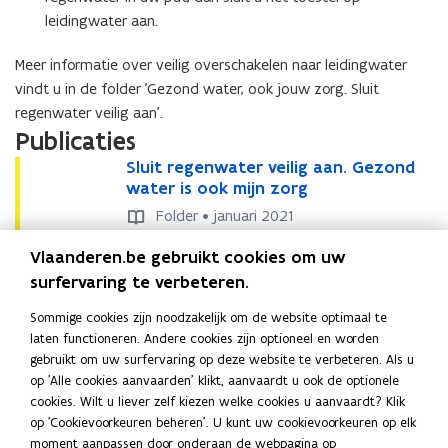
a
l
d
r
leidingwater aan.
l
l
r
i
l
a
i
n
Meer informatie over veilig overschakelen naar leidingwater
a
t
n
k
vindt u in de folder 'Gezond water, ook jouw zorg. Sluit
t
i
k
w
i
regenwater veilig aan'.
e
w
a
e
b
Publicaties
a
t
b
i
t
e
S
Sluit regenwater veilig aan. Gezond
S
i
j
e
r
l
water is ook mijn zorg
l
j
n
r
u
u
n
Folder • januari 2021
i
i
i
i
e
W
Waterwegwijzer bouwen en
W
t
t
Vlaanderen.be gebruikt cookies om uw
e
u
a
verbouwen
a
r
r
u
surfervaring te verbeteren.
w
t
t
e
e
Leidraad • mei 2019
w
b
e
e
g
g
Sommige cookies zijn noodzakelijk om de website optimaal te
b
o
Meer info
r
r
e
e
laten functioneren. Andere cookies zijn optioneel en worden
o
u
w
w
n
n
G
Groenblauwpeil.be
gebruikt om uw surfervaring op deze website te verbeteren. Als u
G
o
u
w
e
e
w
w
r
V
Verplichte scheiding regen- en afvalwater
op 'Alle cookies aanvaarden' klikt, aanvaardt u ook de optionele
r
p
V
o
w
e
g
g
a
a
o
e
(Vlaamse Milieumaatschappij)
cookies. Wilt u liever zelf kiezen welke cookies u aanvaardt? Klik
o
e
e
p
e
n
w
w
t
t
e
r
op 'Cookievoorkeuren beheren'. U kunt uw cookievoorkeuren op elk
e
n
r
e
n
r
i
i
e
e
n
p
moment aanpassen door onderaan de webpagina op
n
t
p
n