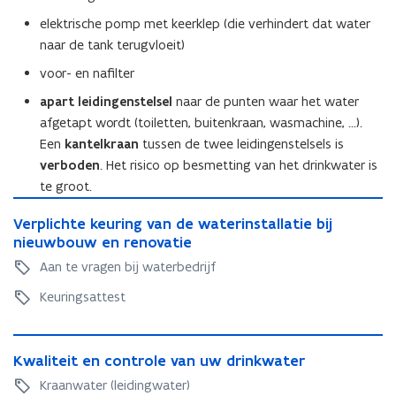
elektrische pomp met keerklep (die verhindert dat water
naar de tank terugvloeit)
voor- en nafilter
apart leidingenstelsel
naar de punten waar het water
afgetapt wordt (toiletten, buitenkraan, wasmachine, ...).
Een
kantelkraan
tussen de twee leidingenstelsels is
verboden
. Het risico op besmetting van het drinkwater is
te groot.
V
V
Verplichte keuring van de waterinstallatie bij
e
e
nieuwbouw en renovatie
r
r
p
Aan te vragen bij waterbedrijf
p
l
l
Keuringsattest
i
i
c
c
h
K
h
t
K
Kwaliteit en controle van uw drinkwater
w
t
e
w
a
Kraanwater (leidingwater)
e
k