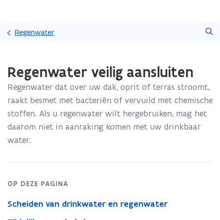
Overslaan
Zoeken
en
Regenwater
naar
de
Gedaan
inhoud
Regenwater veilig aansluiten
met
gaan
laden.
Regenwater dat over uw dak, oprit of terras stroomt,
U
bevindt
raakt besmet met bacteriën of vervuild met chemische
zich
stoffen. Als u regenwater wilt hergebruiken, mag het
op:
daarom niet in aanraking komen met uw drinkbaar
Regenwater
water.
veilig
aansluiten
OP DEZE PAGINA
Scheiden van drinkwater en regenwater