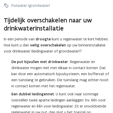
a
l
k
e
l
Putwater (grondwater)
i
e
u
i
t
u
r
t
e
Tijdelijk overschakelen naar uw
r
i
e
i
i
n
i
drinkwaterinstallatie
t
n
g
t
e
g
v
e
n
In een periode van
droogte
kunt u regenwater te kort hebben.
v
a
n
c
Hoe kunt u dan
veilig overschakelen
op uw binneninstallatie
a
n
c
o
n
voor drinkwater (leidingwater of grondwater)?
d
o
n
d
e
n
t
e
De put bijvullen met drinkwater
. Regenwater en
w
t
r
w
a
drinkwater mogen niet met elkaar in contact komen. Dat
r
o
a
t
kan door een automatisch bijvulsysteem, een buffervat of
o
l
t
e
l
een tuinslang te gebruiken. Die tuinslang mag echter nooit
e
e
r
e
v
in contact komen met het regenwater.
r
i
v
a
i
n
Een dubbel leidingennet
. U kunt ook naar sommige
a
n
n
s
toestellen twee aparte leidingen aanleggen: bv. één voor
n
u
s
t
u
regenwater en één voor leidingwater. Zit er onvoldoende
w
t
a
w
d
regenwater in uw put, dan sluit u het toestel op