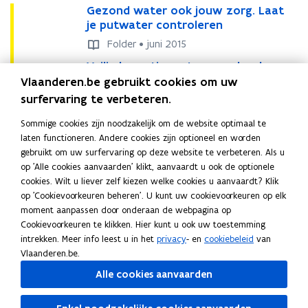
G
n
Gezond water ook jouw zorg. Laat
G
n
t
e
t
je putwater controleren
e
r
i
z
r
z
o
e
Folder • juni 2015
o
o
o
l
u
V
Veilig kraantjeswater op school.
V
n
l
n
e
w
e
Richtlijnen voor schooldirecties en
e
Vlaanderen.be gebruikt cookies om uw
d
e
d
v
i
v
schoolbesturen
i
w
v
w
a
surfervaring te verbeteren.
l
l
a
e
a
a
n
Brochure • september 2016
i
i
Sommige cookies zijn noodzakelijk om de website optimaal te
t
n
t
n
p
A
Algemeen waterverkoopreglement
A
g
g
laten functioneren. Andere cookies zijn optioneel en worden
e
p
e
u
s
l
l
k
k
gebruikt om uw surfervaring op deze website te verbeteren. Als u
r
u
r
Rapport • april 2023
t
t
g
g
r
r
op 'Alle cookies aanvaarden' klikt, aanvaardt u ook de optionele
o
t
o
w
K
e
Kwaliteit van het drinkwater
K
e
e
a
a
cookies. Wilt u liever zelf kiezen welke cookies u aanvaardt? Klik
o
w
o
a
w
w
m
r
m
a
a
op 'Cookievoorkeuren beheren'. U kunt uw cookievoorkeuren op elk
k
Rapport • oktober 2025
a
k
t
a
a
e
e
n
)
n
moment aanpassen door onderaan de webpagina op
j
t
j
e
R
Richtlijnen gebruik grondwater voor
R
l
l
e
e
t
t
Cookievoorkeuren te klikken. Hier kunt u ook uw toestemming
o
e
o
r
i
drinkwater door particulieren
i
i
i
n
n
j
j
intrekken. Meer info leest u in het
u
privacy
- en
cookiebeleid
van
r
u
b
c
c
t
t
w
w
e
Brochure • oktober 2024
e
Vlaanderen.be.
w
b
w
i
h
h
e
e
a
a
s
s
z
i
z
j
Alle cookies aanvaarden
t
t
i
i
t
t
w
w
o
j
o
e
l
l
t
t
e
e
Deel deze pagina
a
a
r
e
r
i
i
i
v
v