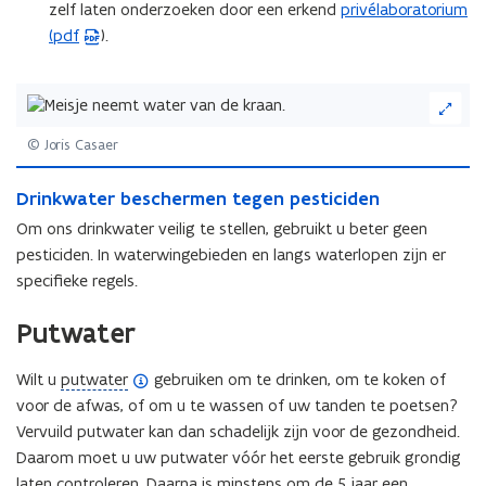
zelf laten onderzoeken door een erkend
privélaboratorium
(
(pdf
).
P
D
F
(Klik
b
op
de
e
© Joris Casaer
afbeelding
s
D
voor
t
D
Drinkwater beschermen tegen pesticiden
r
een
r
a
i
Om ons drinkwater veilig te stellen, gebruikt u beter geen
vergrote
i
n
n
weergave)
pesticiden. In waterwingebieden en langs waterlopen zijn er
n
k
d
specifieke regels.
k
w
o
w
a
p
Putwater
a
t
e
t
e
n
e
(
Wilt u
putwater
gebruiken om te drinken, om te koken of
r
r
t
b
o
voor de afwas, of om u te wassen of uw tanden te poetsen?
b
e
i
p
Vervuild putwater kan dan schadelijk zijn voor de gezondheid.
e
s
n
e
Daarom moet u uw putwater vóór het eerste gebruik grondig
s
c
n
n
laten controleren. Daarna is minstens om de 5 jaar een