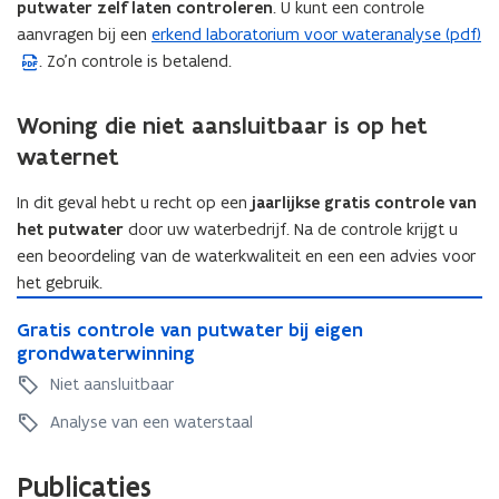
n
n
putwater zelf laten controleren
. U kunt een controle
i
aanvragen bij een
erkend laboratorium voor wateranalyse (pdf)
(
e
. Zo'n controle is betalend.
P
u
D
w
F
Woning die niet aansluitbaar is op het
v
b
waternet
e
e
n
s
In dit geval hebt u recht op een
jaarlijkse gratis controle van
s
t
het putwater
door uw waterbedrijf. Na de controle krijgt u
t
a
een beoordeling van de waterkwaliteit en een een advies voor
e
n
het gebruik.
r
d
G
)
G
Gratis controle van putwater bij eigen
o
r
r
grondwaterwinning
a
p
a
t
e
Niet aansluitbaar
t
i
n
i
Analyse van een waterstaal
s
t
s
c
i
c
o
Publicaties
n
o
n