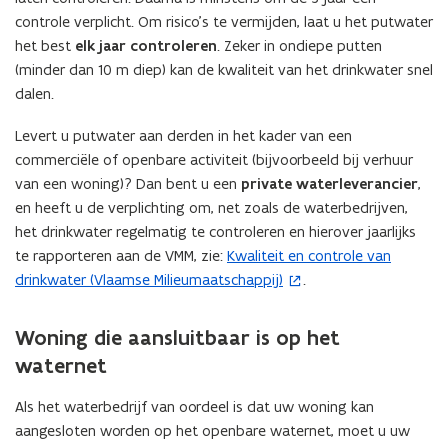
c
h
i
d
controle verplicht. Om risico's te vermijden, laat u het putwater
h
e
e
e
het best
elk jaar controleren
. Zeker in ondiepe putten
e
r
u
r
f
(minder dan 10 m diep) kan de kwaliteit van het drinkwater snel
m
m
w
e
i
dalen.
e
n
v
n
n
t
Levert u putwater aan derden in het kader van een
e
i
t
e
commerciële of openbare activiteit (bijvoorbeeld bij verhuur
n
t
e
g
van een woning)? Dan bent u een
private waterleverancier
,
s
i
g
e
en heeft u de verplichting om, net zoals de waterbedrijven,
t
e
e
n
het drinkwater regelmatig te controleren en hierover jaarlijks
e
n
)
p
te rapporteren aan de VMM, zie:
Kwaliteit en controle van
(
p
r
e
e
drinkwater (Vlaamse Milieumaatschappij)
.
o
s
)
s
t
p
t
i
e
Woning die aansluitbaar is op het
i
c
n
waternet
c
i
t
i
d
i
d
Als het waterbedrijf van oordeel is dat uw woning kan
e
n
e
n
aangesloten worden op het openbare waternet, moet u uw