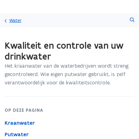
Overslaan
Zoeken
en
Water
naar
de
Gedaan
inhoud
Kwaliteit en controle van uw
met
gaan
laden.
drinkwater
U
bevindt
Het kraanwater van de waterbedrijven wordt streng
zich
gecontroleerd. Wie eigen putwater gebruikt, is zelf
op:
Kwaliteit
verantwoordelijk voor de kwaliteitscontrole.
en
controle
van
uw
OP DEZE PAGINA
drinkwater
Kraanwater
Putwater