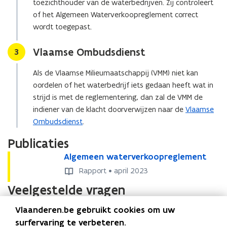
toezichthouder van de waterbedrijven. Zij controleert
n
n
of het Algemeen Waterverkoopreglement correct
i
u
wordt toegepast.
e
w
u
e
Vlaamse Ombudsdienst
Stap
3
w
-
v
m
Als de Vlaamse Milieumaatschappij (VMM) niet kan
e
a
oordelen of het waterbedrijf iets gedaan heeft wat in
n
i
strijd is met de reglementering, dan zal de VMM de
s
l
indiener van de klacht doorverwijzen naar de
Vlaamse
t
a
Ombudsdienst
.
e
p
Publicaties
r
p
)
l
A
Algemeen waterverkoopreglement
A
l
l
i
Rapport • april 2023
g
g
c
Veelgestelde vragen
e
e
a
m
m
t
e
Vlaanderen.be gebruikt cookies om uw
e
i
Wie is mijn waterbedrijf en rioolbeheerder?
e
e
surfervaring te verbeteren.