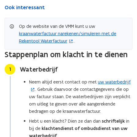
Ook interessant
Op de website van de VMM kunt u uw
kraanwaterfactuur narekenen/simuleren met de
(
Rekentool Waterfactuur
.
o
p
Stappenplan om klacht in te dienen
e
n
Waterbedrijf
Stap
1
t
i
Neem altijd eerst contact op met
uw waterbedrijf
(
n
. Gebruik daarvoor de contactgegevens die op
o
n
uw factuur staan. De waterbedrijven zijn verplicht
p
i
om uitleg te geven over alle aangerekende
e
e
bedragen op de kraanwaterfactuur.
n
u
t
Hebt u een klacht? Dien ze dan dan
schriftelijk
in
w
i
bij de
klachtendienst of ombudsdienst van uw
v
n
waterbedrijf
.
e