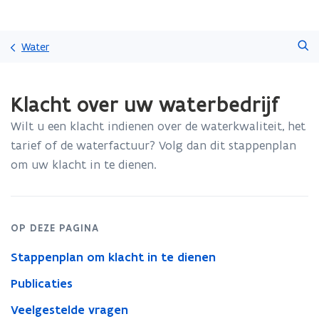
Overslaan
Zoeken
en
Water
naar
de
Gedaan
inhoud
Klacht over uw waterbedrijf
met
gaan
laden.
Wilt u een klacht indienen over de waterkwaliteit, het
U
bevindt
tarief of de waterfactuur? Volg dan dit stappenplan
zich
om uw klacht in te dienen.
op:
Klacht
over
uw
OP DEZE PAGINA
waterbedrijf
Stappenplan om klacht in te dienen
Publicaties
Veelgestelde vragen