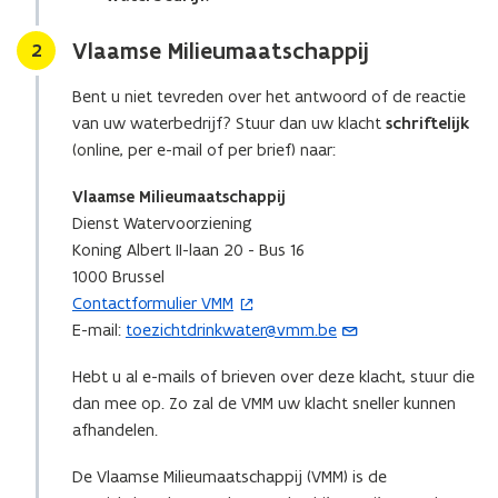
n
n
i
Vlaamse Milieumaatschappij
Stap
2
s
e
t
u
Bent u niet tevreden over het antwoord of de reactie
e
w
van uw waterbedrijf? Stuur dan uw klacht
schriftelijk
r
v
(online, per e-mail of per brief) naar:
)
e
Vlaamse Milieumaatschappij
n
Dienst Watervoorziening
s
Koning Albert II-laan 20 - Bus 16
t
1000 Brussel
e
Contactformulier VMM
(
r
E-mail:
toezichtdrinkwater@vmm.be
o
(
)
p
o
Hebt u al e-mails of brieven over deze klacht, stuur die
e
p
dan mee op. Zo zal de VMM uw klacht sneller kunnen
n
e
afhandelen.
t
n
i
t
De Vlaamse Milieumaatschappij (VMM) is de
n
i