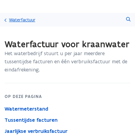
Overslaan
Zoeken
en
Waterfactuur
naar
de
Gedaan
inhoud
Waterfactuur voor kraanwater
met
gaan
laden.
Het waterbedrijf stuurt u per jaar meerdere
U
bevindt
tussentijdse facturen en één verbruiksfactuur met de
zich
eindafrekening.
op:
Waterfactuur
voor
kraanwater
OP DEZE PAGINA
Watermeterstand
Tussentijdse facturen
Jaarlijkse verbruiksfactuur