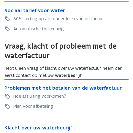
e
S
r
S
Sociaal tarief voor water
r
o
b
o
b
c
r
80% korting op alle onderdelen van de factuur
c
r
i
u
i
Automatische toekenning
u
a
i
a
i
a
k
a
k
l
s
Vraag, klacht of probleem met de
l
s
t
f
t
waterfactuur
f
a
a
a
a
r
c
r
c
i
t
Hebt u een vraag of klacht over uw waterfactuur, neem dan
i
t
e
u
eerst contact op met uw
waterbedrijf
.
e
u
f
u
P
f
u
v
r
P
Problemen met het betalen van de waterfactuur
r
v
r
o
v
r
o
Hoe afsluiting voorkomen?
o
v
o
o
o
b
o
o
r
o
b
Plan voor afbetaling
l
r
o
w
r
l
e
w
r
a
w
e
m
K
a
w
t
a
m
e
K
Klacht over uw waterbedrijf
l
t
a
e
t
e
n