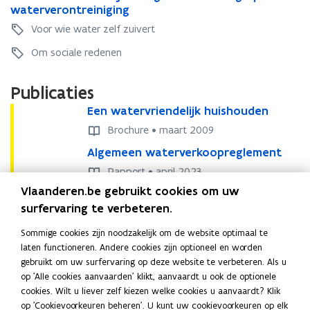
d
e
t
e
o
waterverontreiniging
f
c
e
w
e
r
c
i
Voor wie water zelf zuivert
w
a
r
f
i
a
a
t
f
a
a
Om sociale redenen
a
t
e
a
c
a
l
e
r
c
t
l
t
r
Publicaties
v
t
u
t
a
v
e
u
u
E
a
Een watervriendelijk huishouden
E
r
e
r
u
r
e
r
e
i
Brochure • maart 2009
r
o
r
n
i
n
e
o
n
A
Algemeen waterverkoopreglement
A
w
e
w
f
n
t
l
l
a
f
a
o
Rapport • april 2023
t
r
g
g
t
o
t
f
r
Vlaanderen.be gebruikt cookies om uw
e
Veelgestelde vragen
e
e
e
f
e
v
e
i
surfervaring te verbeteren.
m
m
r
v
r
r
i
n
e
e
v
r
v
i
n
Sommige cookies zijn noodzakelijk om de website optimaal te
i
Wie is 'kleinverbruiker' en wie is
e
e
r
i
r
j
i
laten functioneren. Andere cookies zijn optioneel en worden
g
n
n
i
j
i
'grootverbruiker' van water?
s
g
gebruikt om uw surfervaring op deze website te verbeteren. Als u
i
w
w
e
s
e
t
i
op 'Alle cookies aanvaarden' klikt, aanvaardt u ook de optionele
n
a
a
n
t
n
e
n
cookies. Wilt u liever zelf kiezen welke cookies u aanvaardt? Klik
g
t
Kan water zomaar duurder worden? Wie
t
d
e
d
l
g
op 'Cookievoorkeuren beheren'. U kunt uw cookievoorkeuren op elk