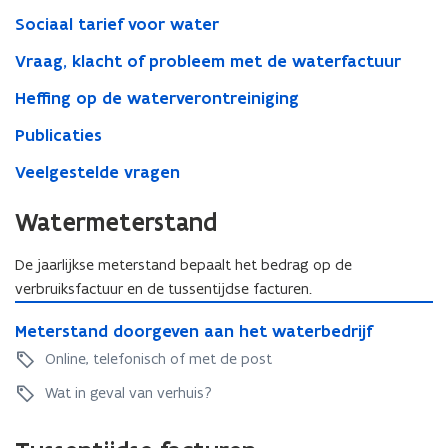
Sociaal tarief voor water
Vraag, klacht of probleem met de waterfactuur
Heffing op de waterverontreiniging
Publicaties
Veelgestelde vragen
Watermeterstand
De jaarlijkse meterstand bepaalt het bedrag op de
verbruiksfactuur en de tussentijdse facturen.
M
M
Meterstand doorgeven aan het waterbedrijf
e
e
t
Online, telefonisch of met de post
t
e
e
Wat in geval van verhuis?
r
r
s
s
t