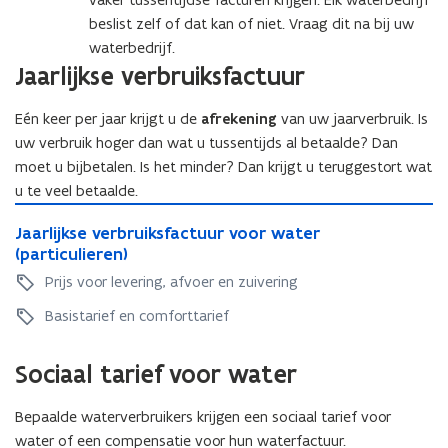
t
e
e
r
beslist zelf of dat kan of niet. Vraag dit na bij uw
r
b
waterbedrijf.
b
e
Jaarlijkse verbruiksfactuur
e
d
d
r
Eén keer per jaar krijgt u de
afrekening
van uw jaarverbruik. Is
r
i
uw verbruik hoger dan wat u tussentijds al betaalde? Dan
i
j
moet u bijbetalen. Is het minder? Dan krijgt u teruggestort wat
j
f
f
u te veel betaalde.
J
J
Jaarlijkse verbruiksfactuur voor water
a
a
(particulieren)
a
a
r
Prijs voor levering, afvoer en zuivering
r
l
l
Basistarief en comforttarief
i
i
j
j
k
Sociaal tarief voor water
k
s
s
e
Bepaalde waterverbruikers krijgen een sociaal tarief voor
e
v
v
water of een compensatie voor hun waterfactuur.
e