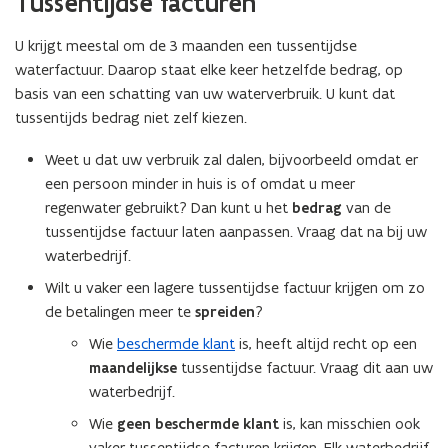
Tussentijdse facturen
t
a
a
n
U krijgt meestal om de 3 maanden een tussentijdse
n
d
d
waterfactuur. Daarop staat elke keer hetzelfde bedrag, op
d
d
o
basis van een schatting van uw waterverbruik. U kunt dat
o
o
tussentijds bedrag niet zelf kiezen.
o
r
r
g
Weet u dat uw verbruik zal dalen, bijvoorbeeld omdat er
g
e
een persoon minder in huis is of omdat u meer
e
v
regenwater gebruikt? Dan kunt u het
bedrag
van de
v
e
tussentijdse factuur laten aanpassen. Vraag dat na bij uw
e
n
waterbedrijf.
n
a
a
a
Wilt u vaker een lagere tussentijdse factuur krijgen om zo
a
n
de betalingen meer te
spreiden
?
n
h
h
Wie
beschermde klant
is, heeft altijd recht op een
e
e
t
maandelijkse
tussentijdse factuur. Vraag dit aan uw
t
w
waterbedrijf.
w
a
Wie
geen beschermde klant
is, kan misschien ook
a
t
vaker tussentijdse facturen krijgen. Elk waterbedrijf