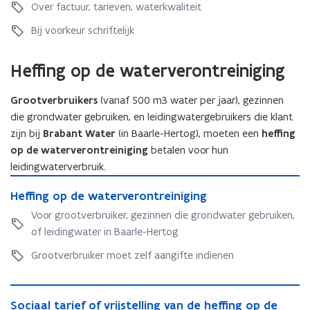
l
a
e
t
r
e
Over factuur, tarieven, waterkwaliteit
n
m
a
c
r
e
r
m
e
c
Bij voorkeur schriftelijk
h
r
(
e
t
h
t
(
p
t
h
t
o
p
a
Heffing op de waterverontreiniging
h
e
o
v
a
r
e
t
v
e
r
t
t
b
Grootverbruikers
(vanaf 500 m3 water per jaar), gezinnen
e
r
t
i
b
e
r
die grondwater gebruiken, en leidingwatergebruikers die klant
u
i
c
e
t
u
w
zijn bij
Brabant Water
(in Baarle-Hertog), moeten een
heffing
c
u
t
a
w
w
u
op de waterverontreiniging
betalen voor hun
l
a
l
w
a
l
i
leidingwaterverbruik.
l
e
a
t
i
e
H
e
n
t
e
e
H
Heffing op de waterverontreiniging
r
e
n
v
e
r
r
e
e
ff
v
a
Voor grootverbruiker, gezinnen die grondwater gebruiken,
r
b
e
ff
n
i
a
n
of leidingwater in Baarle-Hertog
b
e
n
i
)
n
n
d
e
d
)
n
g
Grootverbruiker moet zelf aangifte indienen
d
e
d
r
g
o
e
w
r
i
o
p
w
a
i
S
j
p
d
a
t
S
Sociaal tarief of vrijstelling van de heffing op de
j
o
f