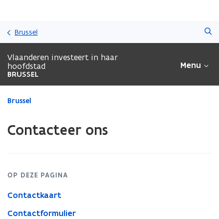
Overslaan
Zoeken
en
Brussel
naar
de
Vlaanderen investeert in haar
inhoud
Menu
hoofdstad
gaan
BRUSSEL
Gedaan
Brussel
met
laden.
Contacteer ons
U
bevindt
zich
op:
Contacteer
OP DEZE PAGINA
ons
Contactkaart
Contactformulier