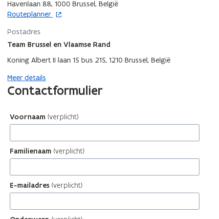
Havenlaan 88, 1000 Brussel, België
n
e
o
Routeplanner
s
n
p
t
s
Postadres
e
e
t
n
Team Brussel en Vlaamse Rand
r
e
t
Koning Albert II laan 15 bus 215, 1210 Brussel, België
r
i
n
Meer details
n
Contactformulier
i
e
u
w
v
e
n
s
t
e
r