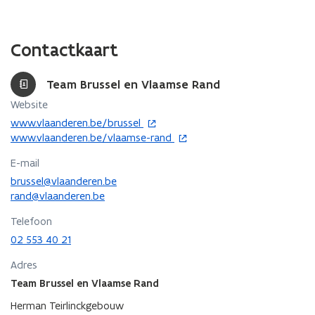
Contactkaart
Team Brussel en Vlaamse Rand
Website
o
www.vlaanderen.be/brussel
p
o
www.vlaanderen.be/vlaamse-rand
e
p
E-mail
n
e
t
n
brussel@vlaanderen.be
i
t
rand@vlaanderen.be
n
i
Telefoon
n
n
02 553 40 21
i
n
e
i
Adres
u
e
Team Brussel en Vlaamse Rand
w
u
v
w
Herman Teirlinckgebouw
e
v