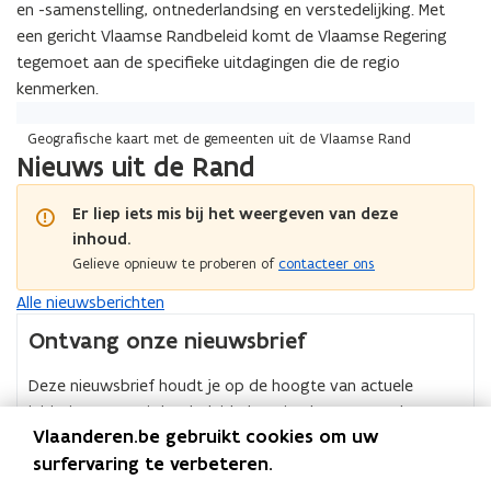
e
u
n
i
en -samenstelling, ontnederlandsing en verstedelijking. Met
e
n
u
n
d
e
een gericht Vlaamse Randbeleid komt de Vlaamse Regering
d
n
i
e
e
tegemoet aan de specifieke uitdagingen die de regio
i
n
t
t
kenmerken.
n
g
o
o
g
i
e
e
i
Geografische kaart met de gemeenten uit de Vlaamse Rand
n
k
k
Nieuws uit de Rand
n
d
o
o
d
e
m
m
e
V
s
Er liep iets mis bij het weergeven van deze
s
V
l
t
inhoud.
t
l
a
i
Gelieve opnieuw te proberen of
contacteer ons
i
a
a
n
n
a
m
Alle nieuwsberichten
d
d
m
s
e
e
Ontvang onze nieuwsbrief
s
e
Z
Z
e
R
e
e
Deze nieuwsbrief houdt je op de hoogte van actuele
R
a
n
n
initiatieven vanuit het beleidsdomein Vlaamse Rand en
a
n
n
n
Vlaanderen.be gebruikt cookies om uw
n
verschijnt maximaal 4 keer per jaar.
d
e
e
d
opent
surfervaring te verbeteren.
v
Abonneer je gratis
v
in
a