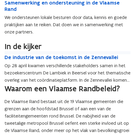
e
f
S
Samenwerking en ondersteuning in de Vlaamse
a
n
d
o
p
f
b
a
Rand
m
d
e
p
v
b
a
m
e
e
R
v
We ondersteunen lokale besturen door data, kennis en goede
o
a
r
e
n
R
a
o
l
praktijken aan te reiken. Dat doen we in samenwerking met
r
e
n
w
a
n
l
g
onze partners.
e
V
w
e
n
d
g
i
V
l
e
r
d
i
n
In de kijker
l
a
r
k
n
g
a
a
k
i
D
g
e
D
De industrie van de toekomst in de Zennevallei
a
m
i
n
e
e
n
e
m
s
n
Op 28 april kwamen verschillende stakeholders samen in het
g
i
n
-
i
s
e
g
e
bezoekerscentrum De Lambiek in Beersel voor het thematische
n
-
c
n
e
R
e
n
d
overleg van het coördinatieplatform. In de Zennevallei komen
c
o
d
R
a
n
o
u
Waarom een Vlaamse Randbeleid?
o
waterbeleid, leefbaarheid en economische ontwikkeling samen.
ö
u
a
n
o
n
s
ö
r
s
Om deze regio klaar te maken voor de toekomst lopen er…
n
d
n
d
t
r
d
t
De Vlaamse Rand bestaat uit de 19 Vlaamse gemeenten die
d
d
e
r
d
i
r
grenzen aan de hoofdstad Brussel of aan een van de
e
r
i
i
n
i
r
faciliteitengemeenten rond Brussel. De nabijheid van de
s
e
n
a
e
s
t
tweetalige metropool Brussel oefent een sterke invloed uit op
v
a
t
v
t
e
a
de Vlaamse Rand, onder meer op het vlak van bevolkingsgroei
t
i
a