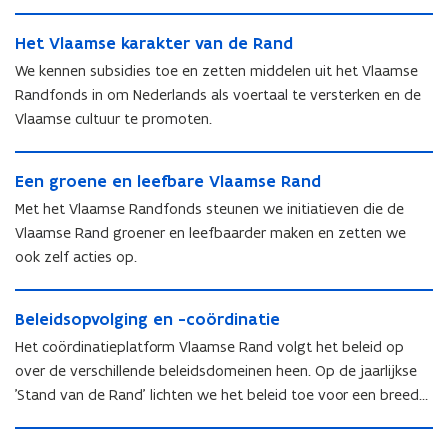
H
H
Het Vlaamse karakter van de Rand
e
e
t
We kennen subsidies toe en zetten middelen uit het Vlaamse
t
V
Randfonds in om Nederlands als voertaal te versterken en de
V
l
Vlaamse cultuur te promoten.
l
a
a
a
E
a
m
E
Een groene en leefbare Vlaamse Rand
e
m
s
e
n
s
Met het Vlaamse Randfonds steunen we initiatieven die de
e
n
g
e
k
Vlaamse Rand groener en leefbaarder maken en zetten we
g
r
k
a
ook zelf acties op.
r
o
a
r
o
e
r
a
B
e
n
a
k
B
Beleidsopvolging en -coördinatie
e
n
e
k
t
e
l
e
Het coördinatieplatform Vlaamse Rand volgt het beleid op
e
t
e
l
e
e
n
over de verschillende beleidsdomeinen heen. Op de jaarlijkse
e
r
e
i
n
l
'Stand van de Rand' lichten we het beleid toe voor een breed
r
v
i
d
l
e
v
publiek.
a
d
s
e
e
S
a
n
s
o