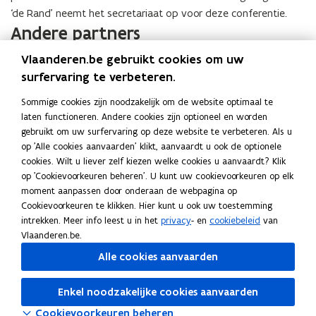
‘de Rand’ neemt het secretariaat op voor deze conferentie.
Andere partners
Vlaanderen.be gebruikt cookies om uw
Uiteraard zijn er in de Vlaamse Rand nog veel meer
surfervaring te verbeteren.
organisaties actief. Op deze website vind je een
overzicht van
onze belangrijkste partners
.
Sommige cookies zijn noodzakelijk om de website optimaal te
laten functioneren. Andere cookies zijn optioneel en worden
gebruikt om uw surfervaring op deze website te verbeteren. Als u
Deel deze pagina
op 'Alle cookies aanvaarden' klikt, aanvaardt u ook de optionele
F
L
K
cookies. Wilt u liever zelf kiezen welke cookies u aanvaardt? Klik
a
i
o
op 'Cookievoorkeuren beheren'. U kunt uw cookievoorkeuren op elk
c
n
p
moment aanpassen door onderaan de webpagina op
Cookievoorkeuren te klikken. Hier kunt u ook uw toestemming
e
k
i
intrekken. Meer info leest u in het
privacy
- en
cookiebeleid
van
Neem contact met ons op
b
e
e
Vlaanderen.be.
o
d
e
Heb je een vraag of opmerking?
Alle cookies aanvaarden
o
i
r
Laat het ons weten
k
n
l
Enkel noodzakelijke cookies aanvaarden
o
o
i
p
p
n
Cookievoorkeuren beheren