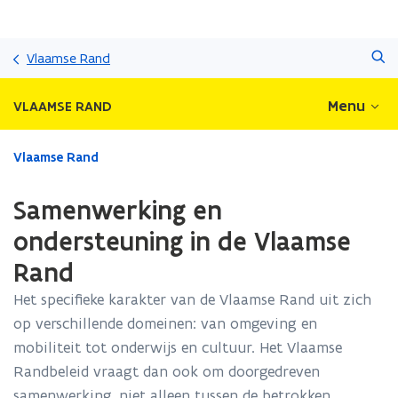
Overslaan
Zoeken
en
Vlaamse Rand
naar
de
Menu
VLAAMSE RAND
inhoud
gaan
Gedaan
Vlaamse Rand
met
laden.
Samenwerking en
U
bevindt
ondersteuning in de Vlaamse
zich
Rand
op:
Samenwerking
Het specifieke karakter van de Vlaamse Rand uit zich
en
op verschillende domeinen: van omgeving en
ondersteuning
in
mobiliteit tot onderwijs en cultuur. Het Vlaamse
de
Randbeleid vraagt dan ook om doorgedreven
Vlaamse
samenwerking, niet alleen tussen de betrokken