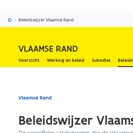
Vlaamse Rand
Beleidswijzer Vlaamse Rand
VLAAMSE RAND
Overzicht
Werking en beleid
Subsidies
Beleids
Gedaan
Vlaamse Rand
met
laden.
Beleidswijzer Vlaam
U
bevindt
De specifieke uitdagingen die de Vlaams