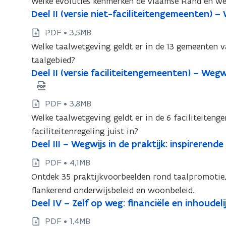
Welke evoluties kenmerken de Vlaamse Rand en wel
l
l
D
Deel II (versie niet-faciliteitengemeenten) –
D
I
I
e
e
–
PDF • 3,5MB
e
–
W
e
Welke taalwetgeving geldt er in de 13 gemeenten 
l
W
e
l
taalgebied?
I
e
g
I
D
Deel II (versie faciliteitengemeenten) – Wegw
D
I
w
g
I
e
(
e
i
w
e
(
v
e
j
PDF • 3,8MB
i
l
v
e
s
l
Welke taalwetgeving geldt er in de 6 faciliteite
j
I
r
e
i
I
faciliteitenregeling juist in?
I
s
s
r
n
I
D
Deel III – Wegwijs in de praktijk: inspireren
D
(
i
i
d
s
e
(
v
e
e
n
e
PDF • 4,1MB
i
e
v
e
n
e
d
c
Ontdek 35 praktijkvoorbeelden rond taalpromotie,
e
l
r
e
i
l
i
e
flankerend onderwijsbeleid en woonbeleid.
I
n
s
e
r
j
I
c
D
Deel IV – Zelf op weg: financiële en inhoudel
D
I
i
i
t
s
f
I
e
i
I
e
e
e
-
PDF • 1,4MB
e
i
I