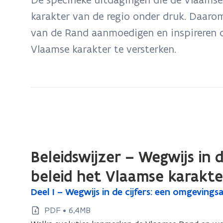
zich
karakter van de regio onder druk. Daarom
op:
van de Rand aanmoedigen en inspireren o
Beleidswijzer
Vlaamse
Vlaamse karakter te versterken.
Rand
Beleidswijzer – Wegwijs in
beleid het Vlaamse karakte
D
Deel I – Wegwijs in de cijfers: een omgevin
D
e
e
PDF • 6,4MB
e
e