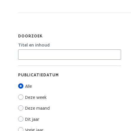
zich
op:
Nieuwsberichten
van
Vlaamse
DOORZOEK
Rand
Titel en inhoud
PUBLICATIEDATUM
Alle
Deze week
Deze maand
Dit jaar
Vorig jaar