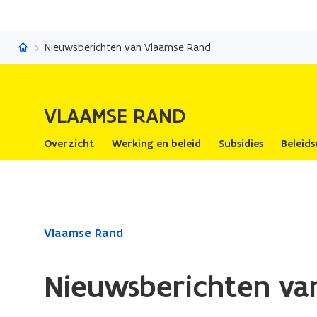
Vlaamse Rand
Nieuwsberichten van Vlaamse Rand
VLAAMSE RAND
Overzicht
Werking en beleid
Subsidies
Beleids
Gedaan
Vlaamse Rand
met
laden.
Nieuwsberichten va
U
bevindt