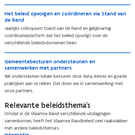
a
v
o
a
k
H
o
o
k
t
H
Het beleid opvolgen en coördineren via Stand van
e
o
r
t
e
e
de Rand
t
r
e
e
r
t
b
e
Jaarlijks colloquium Stand van de Rand en gelijknamig
e
r
v
b
e
e
n
coördinatieplatform dat het beleid opvolgt over de
v
a
e
l
n
g
verschillende beleidsdomeinen heen.
a
n
l
e
g
r
n
d
e
i
r
o
G
d
e
i
d
o
e
G
Gemeentebesturen ondersteunen en
e
e
R
d
o
e
n
e
samenwerken met partners
m
R
a
o
p
n
e
m
e
a
n
p
We ondersteunen lokale besturen door data, kennis en goede
v
e
e
e
e
n
d
v
o
praktijken aan te reiken. Dat doen we in samenwerking met
e
n
e
n
d
v
o
l
onze partners.
n
l
n
t
v
e
l
g
l
e
t
e
e
r
g
e
Relevante beleidsthema’s
e
e
e
b
r
s
e
n
e
f
b
e
s
Omdat in de Vlaamse Rand verschillende uitdagingen
t
n
e
f
b
e
s
t
e
e
samenkomen, heeft het Vlaamse Randbeleid veel raakvlakken
n
b
a
s
t
e
r
n
c
met andere beleidsthema’s:
a
r
t
u
r
k
c
o
I
Integratie
I