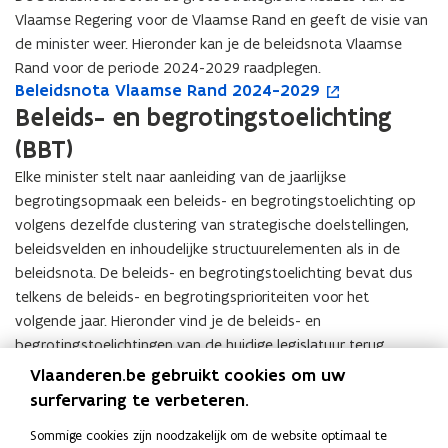
e
n
d
e
a
e
a
e
R
R
Vlaamse Regering voor de Vlaamse Rand en geeft de visie van
n
w
e
R
r
e
r
e
e
e
w
de minister weer. Hieronder kan je de beleidsnota Vlaamse
e
R
a
e
n
e
n
g
g
e
r
Rand voor de periode 2024-2029 raadplegen.
a
n
w
v
w
v
e
e
r
k
B
Beleidsnota Vlaamse Rand 2024-2029
B
o
n
d
e
i
e
i
e
e
k
e
e
e
p
Beleids- en begrotingstoelichting
d
r
s
r
s
r
r
e
n
l
l
e
k
i
k
i
a
a
(BBT)
n
m
e
e
n
e
e
e
e
k
k
m
e
i
i
t
Elke minister stelt naar aanleiding van de jaarlijkse
n
o
n
o
k
k
e
t
d
d
i
begrotingsopmaak een beleids- en begrotingstoelichting op
p
p
o
o
t
p
s
s
n
o
o
o
volgens dezelfde clustering van strategische doelstellingen,
o
p
a
n
n
n
n
n
r
r
beleidsvelden en inhoudelijke structuurelementen als in de
a
r
o
o
i
z
z
d
d
r
beleidsnota. De beleids- en begrotingstoelichting bevat dus
t
t
t
e
e
e
2
2
t
n
telkens de beleids- en begrotingsprioriteiten voor het
a
a
u
k
k
0
0
n
e
V
V
w
volgende jaar. Hieronder vind je de beleids- en
o
o
2
2
e
r
l
l
v
begrotingstoelichtingen van de huidige legislatuur terug.
e
e
4
4
r
s
a
a
e
B
Beleids- en begrotingstoelichting Vlaamse Rand
B
o
p
p
-
-
Vlaanderen.be gebruikt cookies om uw
s
a
a
n
e
2026
e
p
e
e
2
2
surfervaring te verbeteren.
m
m
s
l
B
Beleids- en begrotingstoelichting Vlaamse Rand
l
e
B
o
l
l
0
0
s
s
t
e
e
2025
e
n
e
p
w
w
2
2
Sommige cookies zijn noodzakelijk om de website optimaal te
e
e
e