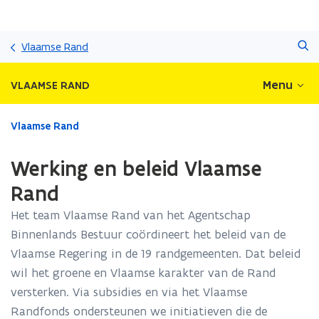
Overslaan
Zoeken
en
Vlaamse Rand
naar
de
Menu
VLAAMSE RAND
inhoud
gaan
Gedaan
Vlaamse Rand
met
laden.
Werking en beleid Vlaamse
U
bevindt
Rand
zich
Het team Vlaamse Rand van het Agentschap
op:
Werking
Binnenlands Bestuur coördineert het beleid van de
en
Vlaamse Regering in de 19 randgemeenten. Dat beleid
beleid
wil het groene en Vlaamse karakter van de Rand
Vlaamse
Rand
versterken. Via subsidies en via het Vlaamse
Randfonds ondersteunen we initiatieven die de