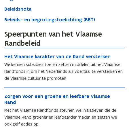
Beleidsnota
Beleids- en begrotingstoelichting (BBT)
Speerpunten van het Vlaamse
Randbeleid
H
H
Het Vlaamse karakter van de Rand versterken
e
e
t
We kennen subsidies toe en zetten middelen uit het Vlaamse
t
V
Randfonds in om het Nederlands als voertaal te versterken en
V
l
de Vlaamse cultuur te promoten
l
a
a
a
Z
a
m
Z
Zorgen voor een groene en leefbare Vlaamse
o
m
s
o
Rand
r
s
e
r
g
e
Met het Vlaamse Randfonds steunen we initiatieven die de
k
g
e
k
a
Vlaamse Rand groener en leefbaarder maken en zetten we
e
n
a
r
ook zelf acties op.
n
v
r