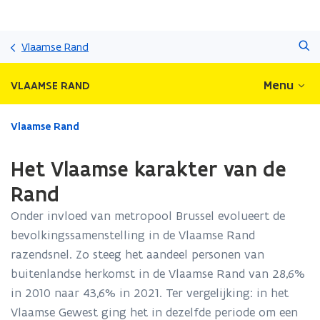
Overslaan
Zoeken
en
Vlaamse Rand
naar
de
Menu
VLAAMSE RAND
inhoud
gaan
Gedaan
Vlaamse Rand
met
laden.
Het Vlaamse karakter van de
U
bevindt
Rand
zich
Onder invloed van metropool Brussel evolueert de
op:
Het
bevolkingssamenstelling in de Vlaamse Rand
Vlaamse
razendsnel. Zo steeg het aandeel personen van
karakter
buitenlandse herkomst in de Vlaamse Rand van 28,6%
van
de
in 2010 naar 43,6% in 2021. Ter vergelijking: in het
Rand
Vlaamse Gewest ging het in dezelfde periode om een