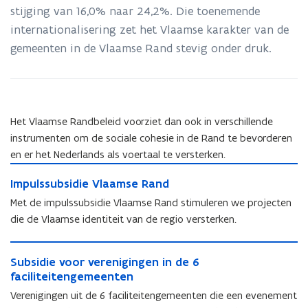
stijging van 16,0% naar 24,2%. Die toenemende
internationalisering zet het Vlaamse karakter van de
gemeenten in de Vlaamse Rand stevig onder druk.
Het Vlaamse Randbeleid voorziet dan ook in verschillende
instrumenten om de sociale cohesie in de Rand te bevorderen
en er het Nederlands als voertaal te versterken.
I
I
Impulssubsidie Vlaamse Rand
m
m
p
Met de impulssubsidie Vlaamse Rand stimuleren we projecten
p
u
die de Vlaamse identiteit van de regio versterken.
u
l
l
s
S
s
s
S
Subsidie voor verenigingen in de 6
u
s
u
u
faciliteitengemeenten
b
u
b
b
s
Verenigingen uit de 6 faciliteitengemeenten die een evenement
b
s
s
i