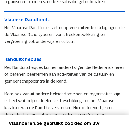
s
organiseren, kunnen van deze subsidie gebruikmaken.
i
i
d
i
d
d
i
d
V
i
i
e
V
Vlaamse Randfonds
i
l
e
e
v
l
e
a
V
Het Vlaamse Randfonds zet in op verschillende uitdagingen die
v
o
a
V
a
l
o
de Vlaamse Rand typeren, van streekontwikkeling en
o
a
l
m
a
o
r
vergroening tot onderwijs en cultuur.
m
a
s
a
r
v
s
a
e
m
v
e
R
e
m
R
s
e
R
Randuitcheques
r
a
R
s
a
e
r
a
e
n
a
Met Randuitcheques kunnen anderstaligen die Nederlands leren
e
n
R
e
n
n
d
n
R
d
of oefenen deelnemen aan activiteiten van de cultuur- en
a
n
d
i
u
d
a
f
n
gemeenschapscentra in de Rand.
i
u
g
i
f
n
o
d
g
i
i
t
o
d
n
Maar ook vanuit andere beleidsdomeinen en organisaties zijn
i
t
n
c
n
d
er heel wat hulpmiddelen ter beschikking om het Vlaamse
n
c
g
h
d
s
g
h
karakter van de Rand te versterken. Hieronder vind je een
e
e
s
e
e
n
q
thematisch overzicht van het ondersteuningsaanbod.
n
q
i
u
I
Integratie in de Vlaamse Rand
I
Vlaanderen.be gebruikt cookies om uw
i
u
n
e
n
T
Taalwetgeving en taalbeleid in de Vlaamse Rand
n
T