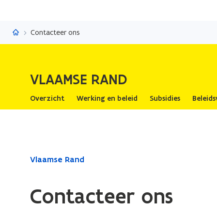
Vlaamse Rand
Contacteer ons
VLAAMSE RAND
Overzicht
Werking en beleid
Subsidies
Beleids
Gedaan
Vlaamse Rand
met
laden.
Contacteer ons
U
bevindt