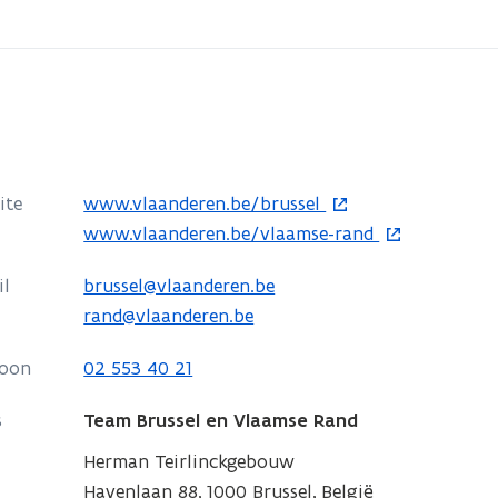
o
ite
www.vlaanderen.be/brussel
p
o
www.vlaanderen.be/vlaamse-rand
e
p
il
brussel@vlaanderen.be
n
e
rand@vlaanderen.be
t
n
i
t
foon
02 553 40 21
n
i
n
n
s
Team Brussel en Vlaamse Rand
i
n
Herman Teirlinckgebouw
e
i
Havenlaan 88, 1000 Brussel, België