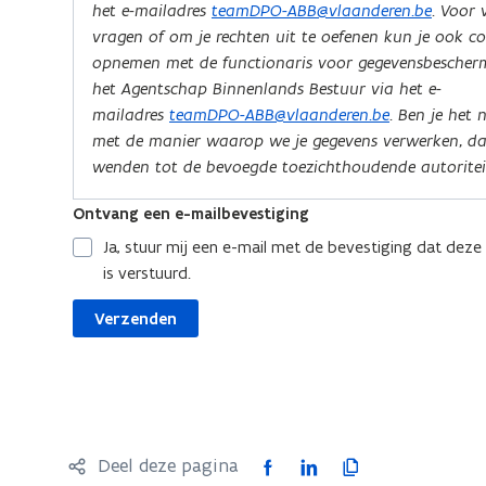
F
L
K
Deel deze pagina