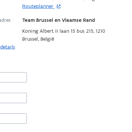
u
e
o
Routeplanner
w
u
p
v
w
adres
Team Brussel en Vlaamse Rand
e
e
v
n
Koning Albert II laan 15 bus 215, 1210
n
e
t
Brussel, België
s
n
i
details
t
s
n
e
t
n
r
e
i
r
e
u
w
v
e
n
s