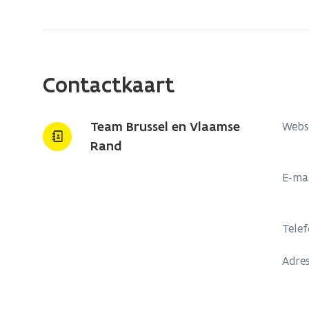
zich
op:
Contacteer
ons
Contactkaart
Team Brussel en Vlaamse
Webs
Rand
E-ma
Tele
Adre