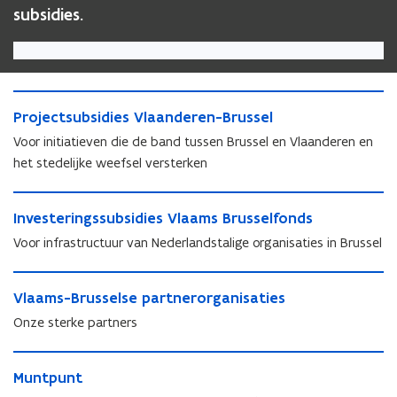
subsidies.
P
P
Projectsubsidies Vlaanderen-Brussel
r
r
o
Voor initiatieven die de band tussen Brussel en Vlaanderen en
o
j
het stedelijke weefsel versterken
j
e
e
c
I
c
t
I
Investeringssubsidies Vlaams Brusselfonds
n
t
s
n
v
Voor infrastructuur van Nederlandstalige organisaties in Brussel
s
u
v
e
u
b
e
s
V
b
s
s
t
V
Vlaams-Brusselse partnerorganisaties
l
s
i
t
e
l
a
i
d
Onze sterke partners
e
r
a
a
d
i
r
i
a
m
i
e
M
i
n
m
s
e
M
Muntpunt
s
u
n
g
s
-
s
u
V
n