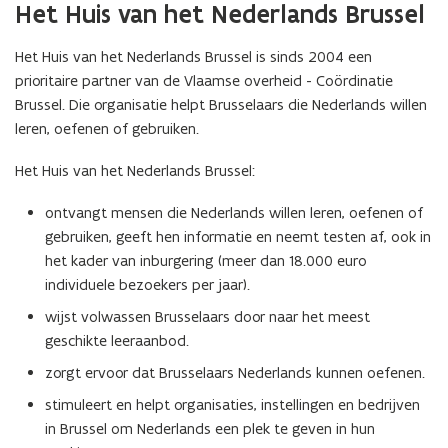
l
l
Het Huis van het Nederlands Brussel
l
l
e
e
Het Huis van het Nederlands Brussel is sinds 2004 een
s
s
prioritaire partner van de Vlaamse overheid - Coördinatie
o
o
Brussel. Die organisatie helpt Brusselaars die Nederlands willen
v
v
leren, oefenen of gebruiken.
e
e
r
r
Het Huis van het Nederlands Brussel:
h
h
e
e
ontvangt mensen die Nederlands willen leren, oefenen of
t
t
T
gebruiken, geeft hen informatie en neemt testen af, ook in
T
o
o
het kader van inburgering (meer dan 18.000 euro
T
T
individuele bezoekers per jaar).
a
a
wijst volwassen Brusselaars door naar het meest
a
a
geschikte leeraanbod.
l
l
p
p
zorgt ervoor dat Brusselaars Nederlands kunnen oefenen.
l
l
a
stimuleert en helpt organisaties, instellingen en bedrijven
a
n
n
in Brussel om Nederlands een plek te geven in hun