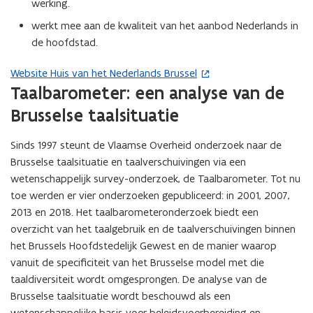
werking.
werkt mee aan de kwaliteit van het aanbod Nederlands in
de hoofdstad.
Website Huis van het Nederlands Brussel
(
Taalbarometer: een analyse van de
o
p
Brusselse taalsituatie
e
n
Sinds 1997 steunt de Vlaamse Overheid onderzoek naar de
t
Brusselse taalsituatie en taalverschuivingen via een
i
wetenschappelijk survey-onderzoek, de Taalbarometer. Tot nu
n
toe werden er vier onderzoeken gepubliceerd: in 2001, 2007,
n
2013 en 2018. Het taalbarometeronderzoek biedt een
i
overzicht van het taalgebruik en de taalverschuivingen binnen
e
het Brussels Hoofdstedelijk Gewest en de manier waarop
u
vanuit de specificiteit van het Brusselse model met die
w
taaldiversiteit wordt omgesprongen. De analyse van de
v
Brusselse taalsituatie wordt beschouwd als een
e
wetenschappelijke basis voor beleidsvoorbereiding en