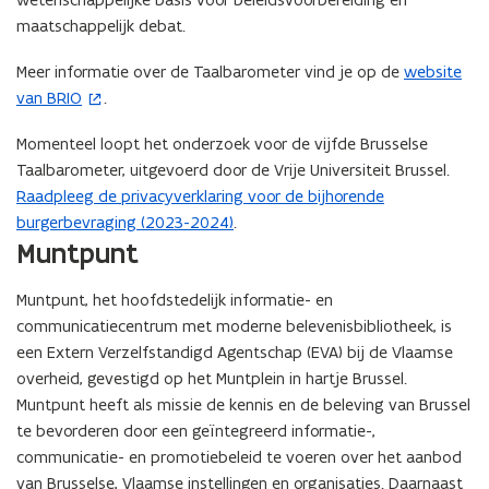
n
maatschappelijk debat.
s
t
Meer informatie over de Taalbarometer vind je op de
website
(
e
van BRIO
.
o
r
p
Momenteel loopt het onderzoek voor de vijfde Brusselse
)
e
Taalbarometer, uitgevoerd door de Vrije Universiteit Brussel.
n
Raadpleeg de privacyverklaring voor de bijhorende
t
burgerbevraging (2023-2024)
.
i
Muntpunt
n
n
Muntpunt, het hoofdstedelijk informatie- en
i
communicatiecentrum met moderne belevenisbibliotheek, is
e
een Extern Verzelfstandigd Agentschap (EVA) bij de Vlaamse
u
overheid, gevestigd op het Muntplein in hartje Brussel.
w
Muntpunt heeft als missie de kennis en de beleving van Brussel
v
te bevorderen door een geïntegreerd informatie-,
e
communicatie- en promotiebeleid te voeren over het aanbod
n
van Brusselse, Vlaamse instellingen en organisaties. Daarnaast