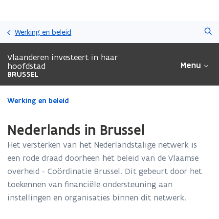
Overslaan
Zoeken
en
Werking en beleid
naar
de
Vlaanderen investeert in haar
inhoud
Menu
hoofdstad
gaan
BRUSSEL
Gedaan
Werking en beleid
met
laden.
Nederlands in Brussel
U
bevindt
Het versterken van het Nederlandstalige netwerk is
zich
een rode draad doorheen het beleid van de Vlaamse
op:
overheid - Coördinatie Brussel. Dit gebeurt door het
Nederlands
in
toekennen van financiële ondersteuning aan
Brussel
instellingen en organisaties binnen dit netwerk.