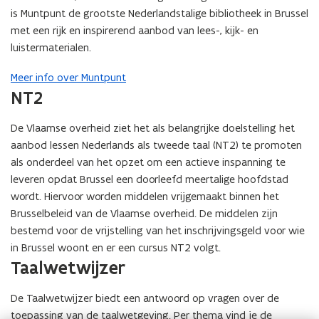
s
is Muntpunt de grootste Nederlandstalige bibliotheek in Brussel
t
met een rijk en inspirerend aanbod van lees-, kijk- en
e
luistermaterialen.
r
)
Meer info over Muntpunt
NT2
De Vlaamse overheid ziet het als belangrijke doelstelling het
aanbod lessen Nederlands als tweede taal (NT2) te promoten
als onderdeel van het opzet om een actieve inspanning te
leveren opdat Brussel een doorleefd meertalige hoofdstad
wordt. Hiervoor worden middelen vrijgemaakt binnen het
Brusselbeleid van de Vlaamse overheid. De middelen zijn
bestemd voor de vrijstelling van het inschrijvingsgeld voor wie
in Brussel woont en er een cursus NT2 volgt.
Taalwetwijzer
De Taalwetwijzer biedt een antwoord op vragen over de
toepassing van de taalwetgeving. Per thema vind je de