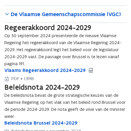
De Vlaamse Gemeenschapscommissie (VGC)
Regeerakkoord 2024-2029
Op 30 september 2024 presenteerde de nieuwe Vlaamse
Regering het regeerakkoord van de Vlaamse Regering 2024-
2029. Het regeerakkoord legt het beleid voor de legislatuur
2024-2029 vast. De passage over Brussel is te lezen vanaf
pagina 191.
V
Vlaams Regeerakkoord 2024-2029
V
l
l
PDF • 1,9MB
a
a
Beleidsnota 2024-2029
a
a
m
m
De beleidsnota bevat de grote strategische keuzes van de
s
s
Vlaamse Regering op het vlak van het beleid rond Brussel voor
R
R
de periode 2024-2029. De nota geeft de visie van de minister
e
e
weer.
g
g
B
Beleidsnota Brussel 2024-2029
B
e
e
e
e
Beleidsdocument • november 2024