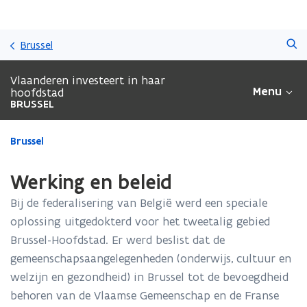
Overslaan
Zoeken
en
Brussel
naar
de
Vlaanderen investeert in haar
inhoud
Menu
hoofdstad
gaan
BRUSSEL
Gedaan
Brussel
met
laden.
Werking en beleid
U
bevindt
Bij de federalisering van België werd een speciale
zich
oplossing uitgedokterd voor het tweetalig gebied
op:
Brussel-Hoofdstad. Er werd beslist dat de
Werking
en
gemeenschapsaangelegenheden (onderwijs, cultuur en
beleid
welzijn en gezondheid) in Brussel tot de bevoegdheid
behoren van de Vlaamse Gemeenschap en de Franse