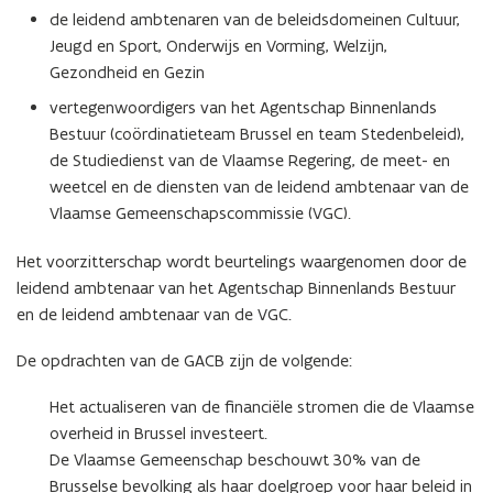
g
i
e
v
2
g
i
e
v
2
de leidend ambtenaren van de beleidsdomeinen Cultuur,
2
n
r
o
2
n
r
o
Jeugd en Sport, Onderwijs en Vorming, Welzijn,
0
g
i
e
0
g
i
e
Gezondheid en Gezin
2
2
n
r
2
2
n
r
5
0
g
i
5
0
g
i
vertegenwoordigers van het Agentschap Binnenlands
2
2
n
2
2
n
Bestuur (coördinatieteam Brussel en team Stedenbeleid),
4
0
g
4
0
g
de Studiedienst van de Vlaamse Regering, de meet- en
2
2
2
2
weetcel en de diensten van de leidend ambtenaar van de
3
0
3
0
Vlaamse Gemeenschapscommissie (VGC).
2
2
2
2
Het voorzitterschap wordt beurtelings waargenomen door de
leidend ambtenaar van het Agentschap Binnenlands Bestuur
en de leidend ambtenaar van de VGC.
De opdrachten van de GACB zijn de volgende:
Het actualiseren van de financiële stromen die de Vlaamse
overheid in Brussel investeert.
De Vlaamse Gemeenschap beschouwt 30% van de
Brusselse bevolking als haar doelgroep voor haar beleid in