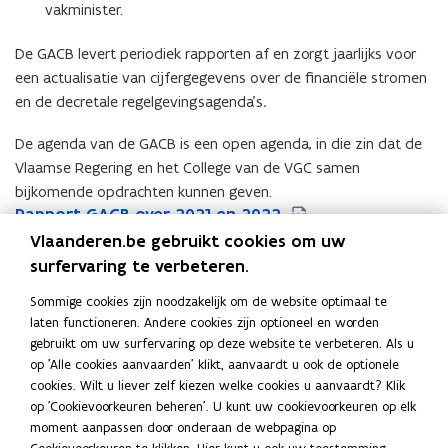
vakminister.
De GACB levert periodiek rapporten af en zorgt jaarlijks voor
een actualisatie van cijfergegevens over de financiële stromen
en de decretale regelgevingsagenda’s
.
De agenda van de GACB is een open agenda, in die zin dat de
Vlaamse Regering en het College van de VGC samen
bijkomende opdrachten kunnen geven.
R
Rapport GACB over 2021 en 2022
R
a
a
Vlaanderen.be gebruikt cookies om uw
PDF • 1,8MB
p
p
R
Rapport GACB over 2020
surfervaring te verbeteren.
R
p
p
a
a
PDF • 1,4MB
o
o
Sommige cookies zijn noodzakelijk om de website optimaal te
p
p
r
r
laten functioneren. Andere cookies zijn optioneel en worden
p
p
t
t
gebruikt om uw surfervaring op deze website te verbeteren. Als u
o
Deel deze pagina
o
G
G
op 'Alle cookies aanvaarden' klikt, aanvaardt u ook de optionele
r
r
A
F
L
K
A
cookies. Wilt u liever zelf kiezen welke cookies u aanvaardt? Klik
t
t
C
C
a
i
o
op 'Cookievoorkeuren beheren'. U kunt uw cookievoorkeuren op elk
G
G
B
B
c
moment aanpassen door onderaan de webpagina op
n
p
A
A
o
o