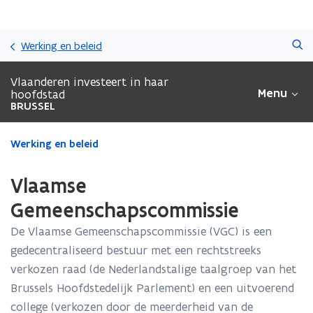
Overslaan
Zoeken
en
Werking en beleid
naar
de
Vlaanderen investeert in haar
inhoud
Menu
hoofdstad
gaan
BRUSSEL
Gedaan
Werking en beleid
met
laden.
Vlaamse
U
bevindt
Gemeenschapscommissie
zich
De Vlaamse Gemeenschapscommissie (VGC) is een
op:
Vlaamse
gedecentraliseerd bestuur met een rechtstreeks
Gemeenschapscommissie
verkozen raad (de Nederlandstalige taalgroep van het
Brussels Hoofdstedelijk Parlement) en een uitvoerend
college (verkozen door de meerderheid van de