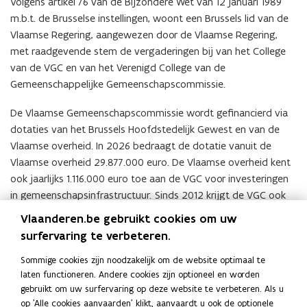
Volgens artikel 76 van de Bijzondere Wet van 12 januari 1989
m.b.t. de Brusselse instellingen, woont een Brussels lid van de
Vlaamse Regering, aangewezen door de Vlaamse Regering,
met raadgevende stem de vergaderingen bij van het College
van de VGC en van het Verenigd College van de
Gemeenschappelijke Gemeenschapscommissie.
De Vlaamse Gemeenschapscommissie wordt gefinancierd via
dotaties van het Brussels Hoofdstedelijk Gewest en van de
Vlaamse overheid. In 2026 bedraagt de dotatie vanuit de
Vlaamse overheid 29.877.000 euro. De Vlaamse overheid kent
ook jaarlijks 1.116.000 euro toe aan de VGC voor investeringen
in gemeenschapsinfrastructuur.
Sinds 2012 krijgt de VGC ook
jaarlijks een subsidie van 705.000 euro voor de uitbouw van
Vlaanderen.be gebruikt cookies om uw
het netwerk van de
Brede Scholen
in Brussel.
(
surfervaring te verbeteren.
opent
o
Naar de website van VGC
in
Sommige cookies zijn noodzakelijk om de website optimaal te
p
nieuw
laten functioneren. Andere cookies zijn optioneel en worden
e
venster
gebruikt om uw surfervaring op deze website te verbeteren. Als u
Deel deze pagina
n
op 'Alle cookies aanvaarden' klikt, aanvaardt u ook de optionele