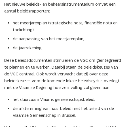
i
Het nieuwe beleids- en beheersinstrumentarium omvat een
n
aantal beleidsrapporten:
n
i
het meerjarenplan (strategische nota, financiële nota en
e
toelichting);
u
de aanpassing van het meerjarenplan;
w
de jaarrekening.
v
e
Deze beleidsdocumenten stimuleren de VGC om geïntegreerd
n
te plannen en te werken. Daarbij staan de beleidskeuzes van
s
de VGC centraal. Ook wordt verwacht dat zij over deze
t
beleidskeuzes voor de komende lokale beleidscyclus overlegt
e
met de Vlaamse Regering hoe ze invulling zal geven aan:
r
)
het duurzaam Vlaams gemeenschapsbeleid;
de afstemming van haar beleid met het beleid van de
Vlaamse Gemeenschap in Brussel.