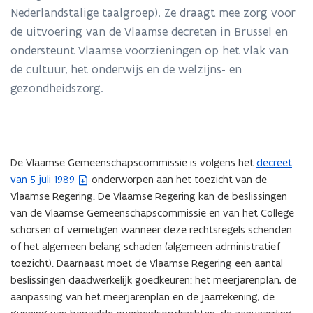
Nederlandstalige taalgroep). Ze draagt mee zorg voor
de uitvoering van de Vlaamse decreten in Brussel en
ondersteunt Vlaamse voorzieningen op het vlak van
de cultuur, het onderwijs en de welzijns- en
gezondheidszorg.
De Vlaamse Gemeenschapscommissie is volgens het
decreet
(
van 5 juli 1989
onderworpen aan het toezicht van de
b
Vlaamse Regering. De Vlaamse Regering kan de beslissingen
e
van de Vlaamse Gemeenschapscommissie en van het College
s
schorsen of vernietigen wanneer deze rechtsregels schenden
t
of het algemeen belang schaden (algemeen administratief
a
toezicht). Daarnaast moet de Vlaamse Regering een aantal
n
beslissingen daadwerkelijk goedkeuren: het meerjarenplan, de
d
aanpassing van het meerjarenplan en de jaarrekening, de
o