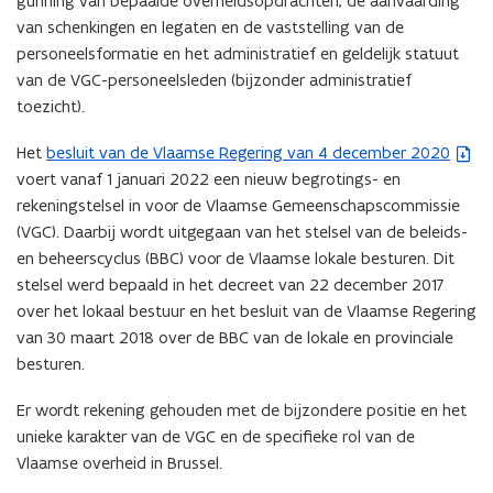
gunning van bepaalde overheidsopdrachten, de aanvaarding
p
van schenkingen en legaten en de vaststelling van de
e
personeelsformatie en het administratief en geldelijk statuut
n
van de VGC-personeelsleden (bijzonder administratief
t
toezicht).
i
n
Het
besluit van de Vlaamse Regering van 4 december 2020
(
n
voert vanaf 1 januari 2022 een nieuw begrotings- en
b
i
rekeningstelsel in voor de Vlaamse Gemeenschapscommissie
e
e
(VGC). Daarbij wordt uitgegaan van het stelsel van de beleids-
s
u
en beheerscyclus (BBC) voor de Vlaamse lokale besturen. Dit
t
w
stelsel werd bepaald in het decreet van 22 december 2017
a
v
over het lokaal bestuur en het besluit van de Vlaamse Regering
n
e
van 30 maart 2018 over de BBC van de lokale en provinciale
d
n
besturen.
o
s
p
t
Er wordt rekening gehouden met de bijzondere positie en het
e
e
unieke karakter van de VGC en de specifieke rol van de
n
r
Vlaamse overheid in Brussel.
t
)