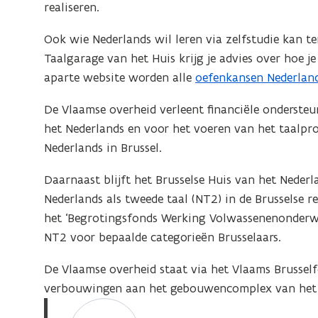
n
realiseren.
s
Ook wie Nederlands wil leren via zelfstudie kan te
t
Taalgarage van het Huis krijg je advies over hoe j
e
aparte website worden alle
oefenkansen Nederland
(
r
o
De Vlaamse overheid verleent financiële onderste
p
het Nederlands en voor het voeren van het taalpr
e
Nederlands in Brussel.
n
t
Daarnaast blijft het Brusselse Huis van het Neder
i
Nederlands als tweede taal (NT2) in de Brusselse r
n
het ‘Begrotingsfonds Werking Volwassenenonderwij
n
NT2 voor bepaalde categorieën Brusselaars.
i
De Vlaamse overheid staat via het Vlaams Brussel
e
verbouwingen aan het gebouwencomplex van het H
u
H
o
w