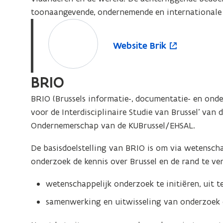
toonaangevende, ondernemende en internationale 
W
o
e
p
W
Website Brik
b
e
e
s
n
b
BRIO
i
t
s
t
i
i
BRIO (Brussels informatie-, documentatie- en ond
t
e
n
voor de Interdisciplinaire Studie van Brussel’ van 
e
B
n
Ondernemerschap van de KUBrussel/EHSAL.
B
r
i
r
i
e
De basisdoelstelling van BRIO is om via wetenschap
i
k
u
onderzoek de kennis over Brussel en de rand te ve
k
w
wetenschappelijk onderzoek te initiëren, uit t
v
e
samenwerking en uitwisseling van onderzoek 
n