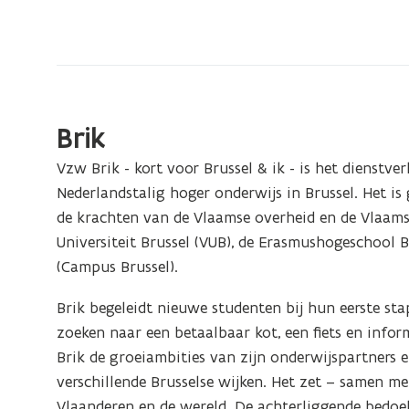
bevindt
zich
op:
Partners
Brik
Vzw Brik - kort voor Brussel & ik - is het dienstv
Nederlandstalig hoger onderwijs in Brussel. Het is
de krachten van de Vlaamse overheid en de Vlaamse 
Universiteit Brussel (VUB), de Erasmushogeschool 
(Campus Brussel).
Brik begeleidt nieuwe studenten bij hun eerste stap
zoeken naar een betaalbaar kot, een fiets en info
Brik de groeiambities van zijn onderwijspartners e
verschillende Brusselse wijken. Het zet – samen me
Vlaanderen en de wereld. De achterliggende bedoeli