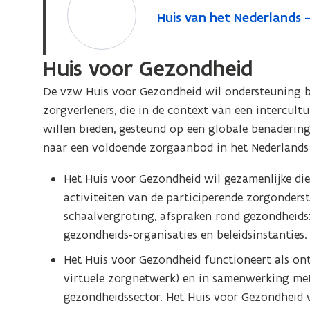
u
p
v
H
Huis van het Nederlands -
i
e
e
u
s
n
n
i
Huis voor Gezondheid
v
t
s
s
a
i
v
t
De vzw Huis voor Gezondheid wil ondersteuning bi
a
n
n
e
zorgverleners, die in de context van een intercult
n
h
n
r
willen bieden, gesteund op een globale benadering 
h
e
i
)
naar een voldoende zorgaanbod in het Nederlands 
e
t
e
t
N
u
Het Huis voor Gezondheid wil gezamenlijke di
N
e
w
activiteiten van de participerende zorgonderst
e
d
v
d
schaalvergroting, afspraken rond gezondheids
e
e
e
gezondheids-organisaties en beleidsinstanties.
r
r
n
Het Huis voor Gezondheid functioneert als on
l
l
s
virtuele zorgnetwerk) en in samenwerking met 
a
a
t
gezondheidssector. Het Huis voor Gezondheid 
n
n
e