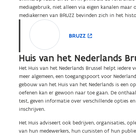
l
b
n
mediagebruik, niet alleen via eigen kanalen maar 
b
i
i
mediakernen van BRUZZ bevinden zich in het histo
i
n
e
B
o
n
n
u
n
R
p
B
BRUZZ
e
w
e
U
e
R
n
v
n
Z
n
U
s
e
s
Huis van het Nederlands Br
Z
t
Z
t
t
n
i
Z
e
Het Huis van het Nederlands Brussel helpt iedere v
e
s
n
b
meer algemeen, een toegangspoort voor Nederlands
b
t
n
u
gebouw van het Huis van het Nederlands is een ope
u
e
i
i
oefenen kan er gewoon naar toe gaan. De onthaa
i
r
t
e
test, geven informatie over verschillende opties en
t
e
u
inschrijven.
e
n
w
n
v
Het Huis adviseert ook bedrijven, organisaties, op
e
van hun medewerkers, hun cursisten of hun publie