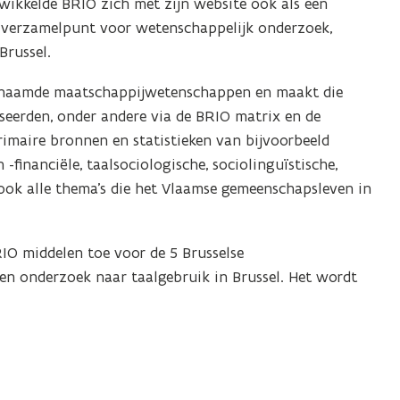
wikkelde BRIO zich met zijn website ook als een
n verzamelpunt voor wetenschappelijk onderzoek,
Brussel.
genaamde maatschappijwetenschappen en maakt die
sseerden, onder andere via de BRIO matrix en de
rimaire bronnen en statistieken van bijvoorbeeld
 -financiële, taalsociologische, sociolinguïstische,
ook alle thema’s die het Vlaamse gemeenschapsleven in
O middelen toe voor de 5 Brusselse
n onderzoek naar taalgebruik in Brussel. Het wordt