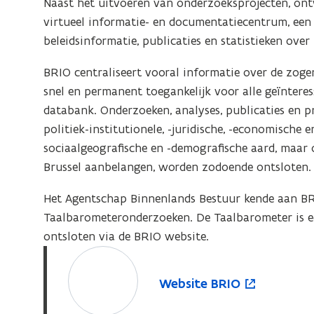
Naast het uitvoeren van onderzoeksprojecten, ont
s
virtueel informatie- en documentatiecentrum, ee
t
beleidsinformatie, publicaties en statistieken over 
e
r
BRIO centraliseert vooral informatie over de zo
snel en permanent toegankelijk voor alle geïntere
databank. Onderzoeken, analyses, publicaties en p
politiek-institutionele, -juridische, -economische en
sociaalgeografische en -demografische aard, maar 
Brussel aanbelangen, worden zodoende ontsloten.
Het Agentschap Binnenlands Bestuur kende aan BRI
Taalbarometeronderzoeken. De Taalbarometer is ee
ontsloten via de BRIO website.
W
o
e
p
W
Website BRIO
b
e
e
s
n