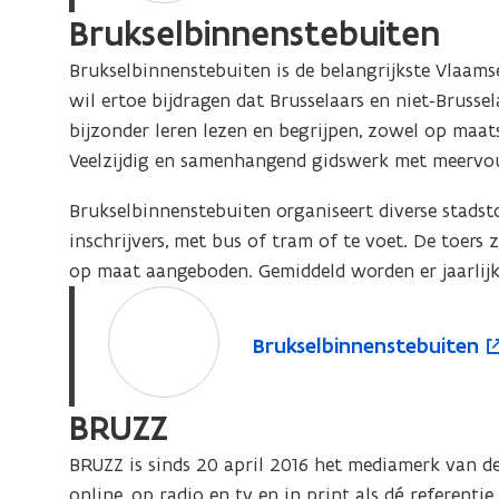
b
Brukselbinnenstebuiten
i
t
s
t
i
i
Brukselbinnenstebuiten is de belangrijkste Vlaamse
t
e
n
wil ertoe bijdragen dat Brusselaars en niet-Brussel
e
B
n
bijzonder leren lezen en begrijpen, zowel op maatsc
B
R
i
Veelzijdig en samenhangend gidswerk met meervou
R
I
e
I
O
u
Brukselbinnenstebuiten organiseert diverse stadsto
O
w
inschrijvers, met bus of tram of te voet. De toer
v
op maat aangeboden. Gemiddeld worden er jaarlijk
e
B
o
n
r
p
B
Brukselbinnenstebuiten
s
u
e
r
t
k
n
u
e
BRUZZ
s
t
k
r
e
i
s
BRUZZ is sinds 20 april 2016 het mediamerk van d
e
l
n
online, op radio en tv en in print als dé referent