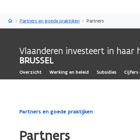
Brussel
Partners en goede praktijken
Partners
Vlaanderen investeert in haar
BRUSSEL
Overzicht
Werking en beleid
Subsidies
Cijfer
Gedaan
Partners en goede praktijken
met
laden.
Partners
U