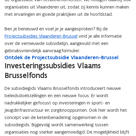
n
organisaties uit Vlaanderen uit, zodat zij kennis kunnen maken
n
met ervaringen en goede praktijken uit de hoofdstad.
i
e
Ben je benieuwd en voel je je aangesproken? Bij de
u
Projectsubsidies Vlaanderen-Brussel
vind je alle informatie
w
over de vernieuwde subsidielijn, aangevuld met een
v
gebruiksvriendelijk aanvraagformulier.
e
O
Ontdek de Projectsubsidie Vlaanderen-Brussel
O
n
n
n
Investeringssubsidies Vlaams
s
t
t
Brusselfonds
d
d
t
e
e
e
De subsidiegids Vlaams Brusselfonds introduceert nieuwe
k
k
r
d
d
beleidsdoelstellingen en een nieuwe focus. Er wordt
)
e
e
nadrukkelijker gefocust op investeringen in sport- en
P
P
jeugdinfrastructuur en zorgknooppunten. Ook hier wordt het
r
r
concept van de ketenbenadering opgenomen in de
o
o
subsidiegids. Bijgevolg wordt samenwerking tussen
j
j
organisaties nog sterker aangemoedigd. De mogelijkheid blijft
e
e