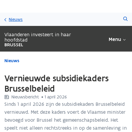
Overslaan
Zoeken
en
Nieuws
naar
de
Vlaanderen investeert in haar
inhoud
Menu
hoofdstad
gaan
BRUSSEL
Gedaan
Nieuws
met
laden.
Vernieuwde subsidiekaders
U
bevindt
Brusselbeleid
zich
Nieuwsbericht
 •
1 april 2026
op:
Vernieuwde
Sinds 1 april 2026 zijn de subsidiekaders Brusselbeleid
subsidiekaders
vernieuwd. Met deze kaders voert de Vlaamse minister
Brusselbeleid
bevoegd voor Brussel het gemeenschapsbeleid. Het
speelt niet alleen rechtstreeks in op de samenleving in