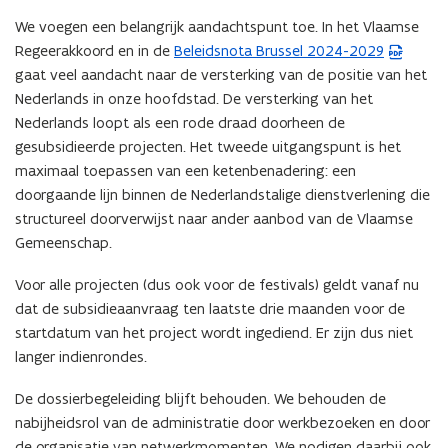
We voegen een belangrijk aandachtspunt toe. In het Vlaamse
Regeerakkoord en in de
Beleidsnota Brussel 2024-2029
(
gaat veel aandacht naar de versterking van de positie van het
P
Nederlands in onze hoofdstad. De versterking van het
D
Nederlands loopt als een rode draad doorheen de
F
gesubsidieerde projecten.
Het tweede uitgangspunt is het
b
maximaal toepassen van een ketenbenadering: een
e
doorgaande lijn binnen de Nederlandstalige dienstverlening die
s
structureel doorverwijst naar ander aanbod van de Vlaamse
t
Gemeenschap.
a
n
Voor alle projecten (dus ook voor de festivals) geldt vanaf nu
d
dat de subsidieaanvraag ten laatste drie maanden voor de
o
startdatum van het project wordt ingediend. Er zijn dus niet
p
langer indienrondes.
e
n
De dossierbegeleiding blijft behouden. We behouden de
t
nabijheidsrol van de administratie door werkbezoeken en door
i
de organisatie van netwerkmomenten. We nodigen daarbij ook