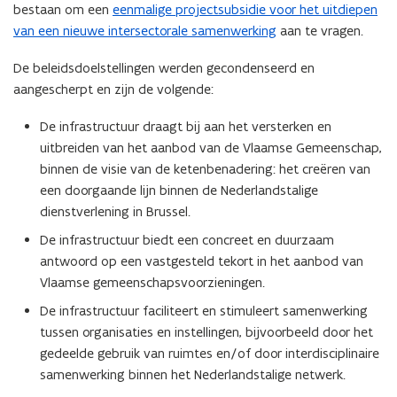
bestaan om een
eenmalige projectsubsidie voor het uitdiepen
c
c
t
t
van een nieuwe intersectorale samenwerking
aan te vragen.
s
s
u
u
De beleidsdoelstellingen werden gecondenseerd en
b
b
aangescherpt en zijn de volgende:
s
s
i
i
De infrastructuur draagt bij aan het versterken en
d
d
uitbreiden van het aanbod van de Vlaamse Gemeenschap,
i
i
binnen de visie van de ketenbenadering: het creëren van
e
e
een doorgaande lijn binnen de Nederlandstalige
V
V
dienstverlening in Brussel.
l
l
a
a
De infrastructuur biedt een concreet en duurzaam
a
a
antwoord op een vastgesteld tekort in het aanbod van
n
n
Vlaamse gemeenschapsvoorzieningen.
d
d
e
e
De infrastructuur faciliteert en stimuleert samenwerking
r
r
tussen organisaties en instellingen, bijvoorbeeld door het
e
e
gedeelde gebruik van ruimtes en/of door interdisciplinaire
n
n
samenwerking binnen het Nederlandstalige netwerk.
-
-