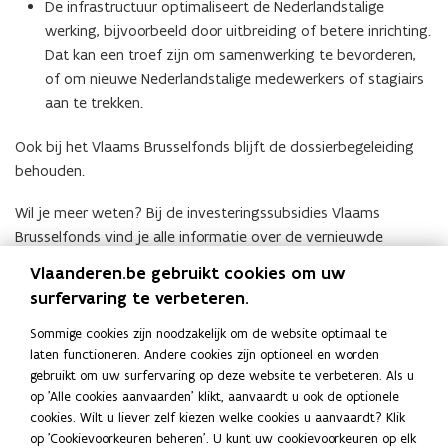
B
B
De infrastructuur optimaliseert de Nederlandstalige
r
r
werking, bijvoorbeeld door uitbreiding of betere inrichting.
u
u
Dat kan een troef zijn om samenwerking te bevorderen,
s
s
of om nieuwe Nederlandstalige medewerkers of stagiairs
s
s
aan te trekken.
e
e
l
l
Ook bij het Vlaams Brusselfonds blijft de dossierbegeleiding
behouden.
Wil je meer weten? Bij de
investeringssubsidies Vlaams
Brusselfonds
vind je alle informatie over de vernieuwde
subsidielijn, aangevuld met een gebruiksvriendelijk
Vlaanderen.be gebruikt cookies om uw
aanvraagformulier
surfervaring te verbeteren.
A
Alles over de investeringssubsidie Vlaams
A
l
Brusselfonds
l
Sommige cookies zijn noodzakelijk om de website optimaal te
l
l
laten functioneren. Andere cookies zijn optioneel en worden
e
e
gebruikt om uw surfervaring op deze website te verbeteren. Als u
Deel deze pagina
s
s
op 'Alle cookies aanvaarden' klikt, aanvaardt u ook de optionele
o
o
F
L
K
cookies. Wilt u liever zelf kiezen welke cookies u aanvaardt? Klik
v
v
a
i
o
op 'Cookievoorkeuren beheren'. U kunt uw cookievoorkeuren op elk