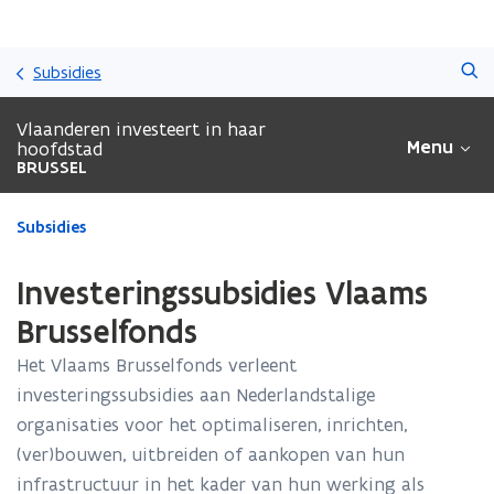
Overslaan
Zoeken
en
Subsidies
naar
de
Vlaanderen investeert in haar
inhoud
Menu
hoofdstad
gaan
BRUSSEL
Gedaan
Subsidies
met
laden.
Investeringssubsidies Vlaams
U
bevindt
Brusselfonds
zich
Het Vlaams Brusselfonds verleent
op:
Investeringssubsidies
investeringssubsidies aan Nederlandstalige
Vlaams
organisaties voor het optimaliseren, inrichten,
Brusselfonds
(ver)bouwen, uitbreiden of aankopen van hun
infrastructuur in het kader van hun werking als