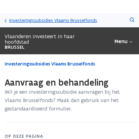
Overslaan
Zoeken
en
Investeringssubsidies Vlaams Brusselfonds
naar
de
Vlaanderen investeert in haar
inhoud
Menu
hoofdstad
gaan
BRUSSEL
Gedaan
Investeringssubsidies Vlaams Brusselfonds
met
laden.
Aanvraag en behandeling
U
bevindt
Wil je een investeringssubsidie aanvragen bij het
zich
Vlaams Brusselfonds? Maak dan gebruik van het
op:
gestandaardiseerd formulier.
Aanvraag
en
behandeling
OP DEZE PAGINA