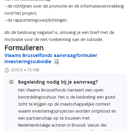
- de richtlijnen over de promotie en de informatieverstrekking
rond het project;
- de rapporteringsverplichtingen.
Als de beslissing negatief is, ontvang je een brief met de
motivatie voor de niet-toekenning van de subsidie.
Formulieren
V
Vlaams Brusselfonds aanvraagformulier
V
l
investeringssubsidie
l
a
a
DOCX • 75,7KB
a
a
m
m
Begeleiding nodig bij je aanvraag?
s
s
Het Vlaams Brusselfonds hanteert een open
B
B
beoordelingscultuur. Het is de bedoeling een goed
r
r
u
zicht te krijgen op de maatschappelijke context
u
s
s
waarin investeringsprojecten worden ontplooid en
s
s
een partnerschap op te bouwen met
e
e
Nederlandstalige actoren in Brussel. Vanuit die
l
l