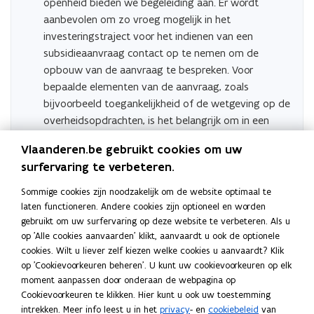
openheid bieden we begeleiding aan. Er wordt
f
f
aanbevolen om zo vroeg mogelijk in het
o
o
investeringstraject voor het indienen van een
n
n
d
subsidieaanvraag contact op te nemen om de
d
s
s
opbouw van de aanvraag te bespreken. Voor
a
a
bepaalde elementen van de aanvraag, zoals
a
a
bijvoorbeeld toegankelijkheid of de wetgeving op de
n
n
overheidsopdrachten, is het belangrijk om in een
v
v
vroeg stadium af te stemmen.
r
r
Vlaanderen.be gebruikt cookies om uw
a
a
surfervaring te verbeteren.
Neem contact met ons op
a
a
g
g
Sommige cookies zijn noodzakelijk om de website optimaal te
f
f
laten functioneren. Andere cookies zijn optioneel en worden
o
o
gebruikt om uw surfervaring op deze website te verbeteren. Als u
Deel deze pagina
r
r
op 'Alle cookies aanvaarden' klikt, aanvaardt u ook de optionele
m
m
F
L
K
cookies. Wilt u liever zelf kiezen welke cookies u aanvaardt? Klik
u
u
a
i
o
op 'Cookievoorkeuren beheren'. U kunt uw cookievoorkeuren op elk
l
l
moment aanpassen door onderaan de webpagina op
c
n
p
i
i
Cookievoorkeuren te klikken. Hier kunt u ook uw toestemming
e
k
i
e
e
intrekken. Meer info leest u in het
privacy
- en
cookiebeleid
van