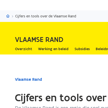
Vlaamse Rand
Cijfers en tools over de Vlaamse Rand
VLAAMSE RAND
Overzicht
Werking en beleid
Subsidies
Beleids
Gedaan
Vlaamse Rand
met
laden.
Cijfers en tools ov
U
bevindt
De Vlaamse Rand is een regio die snel ev