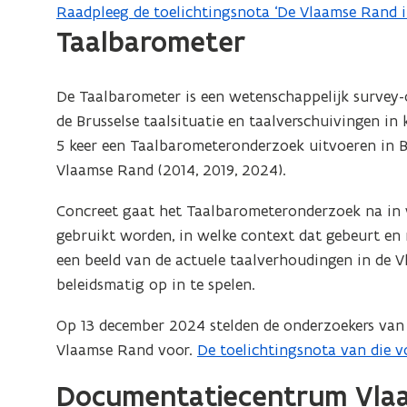
e
n
Raadpleeg de toelichtingsnota ‘De Vlaamse Rand in 
(
n
Taalbarometer
n
P
s
i
D
t
e
F
De Taalbarometer is een wetenschappelijk survey-
e
u
b
de Brusselse taalsituatie en taalverschuivingen in 
r
w
e
5 keer een Taalbarometeronderzoek uitvoeren in Bru
)
v
s
Vlaamse Rand (2014, 2019, 2024).
e
t
n
a
Concreet gaat het Taalbarometeronderzoek na in w
s
n
gebruikt worden, in welke context dat gebeurt en
t
d
een beeld van de actuele taalverhoudingen in de
e
o
beleidsmatig op in te spelen.
r
p
Op 13 december 2024 stelden de onderzoekers van
)
e
Vlaamse Rand voor.
De toelichtingsnota van die voo
(
n
o
t
Documentatiecentrum Vla
p
i