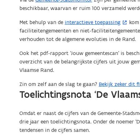
beschikbaar, waarvan er ruim 100 verzameld werd
Met behulp van de
interactieve toepassing
kom 
(
faciliteitengemeenten en niet-faciliteitengemeente
o
verhouden tot de algemene evoluties in de Rand.
p
e
Ook het pdf-rapport ‘Jouw gemeentescan’ is besch
n
overzicht van de belangrijkste cijfers uit jouw ge
t
Vlaamse Rand.
i
n
Zin om zelf aan de slag te gaan?
Bekijk zeker dit f
(
n
Toelichtingsnota ‘De Vlaamse
o
i
p
e
e
Omdat er naast de cijfers van de Gemeente-Stadsm
u
n
drie jaar een toelichtingsnota. Onder de noemer ‘D
w
t
tendensen in de cijfers samen.
v
i