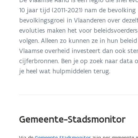
zich
10 jaar tijd (2011-2021) nam de bevolking
op:
bevolkingsgroei in Vlaanderen over dezelf
Cijfers
en
evoluties maken het voor beleidsvoerders 
tools
volgen. Alleen zo kunnen ze in hun belei
over
Vlaamse overheid investeert dan ook ster
de
cijferbronnen. Ben je op zoek naar data
Vlaamse
je heel wat hulpmiddelen terug.
Rand
Gemeente-Stadsmonitor
Via de
Gemeente-Stadsmonitor
zijn per gemeente m