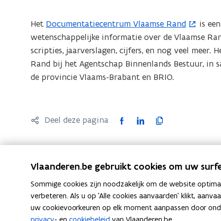
e
n
n
Het
Documentatiecentrum Vlaamse Rand
is een
(
n
t
wetenschappelijke informatie over de Vlaamse Ran
o
i
i
scripties, jaarverslagen, cijfers, en nog veel meer
p
e
n
Rand bij het Agentschap Binnenlands Bestuur, in s
e
u
n
de provincie Vlaams-Brabant en BRIO.
n
w
i
t
v
e
i
e
u
n
n
F
L
K
Deel deze pagina
w
n
s
a
i
o
v
i
t
c
n
p
e
e
e
e
k
i
Vlaanderen.be gebruikt cookies om uw surfe
n
u
r
b
e
e
s
w
Sommige cookies zijn noodzakelijk om de website optimaal
)
o
d
e
Neem contact met ons op
t
verbeteren. Als u op 'Alle cookies aanvaarden' klikt, aanva
v
o
i
r
uw cookievoorkeuren op elk moment aanpassen door ondera
e
e
k
n
l
privacy
- en
cookiebeleid
van Vlaanderen.be.