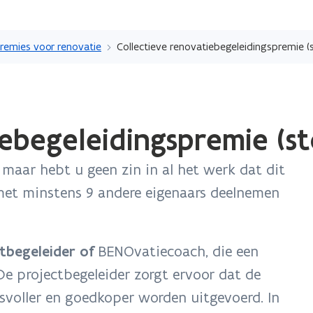
Overslaan
en
remies voor renovatie
Collectieve renovatiebegeleidingspremie (
naar
de
inhoud
gaan
iebegeleidingspremie (s
maar hebt u geen zin in al het werk dat dit
et minstens 9 andere eigenaars deelnemen
tbegeleider of
BENOvatiecoach, die een
e projectbegeleider zorgt ervoor dat de
tsvoller en goedkoper worden uitgevoerd. In