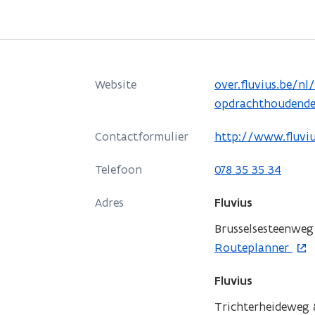
s
t
e
r
o
Website
over.fluvius.be/n
)
p
opdrachthoudende
e
o
Contactformulier
http://www.fluvi
n
p
t
Telefoon
078 35 35 34
e
i
n
n
Adres
Fluvius
t
n
Brusselsesteenweg 
i
i
o
Routeplanner
n
e
p
n
u
Fluvius
e
i
w
n
e
Trichterheideweg 8
v