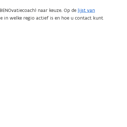
 (BENOvatiecoach) naar keuze. Op de
lijst van
(
e in welke regio actief is en hoe u contact kunt
o
p
e
n
t
i
n
n
i
e
u
w
v
e
n