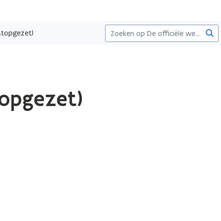
Zoe
stopgezet)
topgezet)