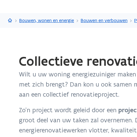
Vlaanderen.be
Bouwen, wonen en energie
Bouwen en verbouwen
P
Gedaan
Collectieve renovat
met
laden.
Wilt u uw woning energiezuiniger maken 
U
bevindt
met zich brengt? Dan kon u ook samen m
zich
aan een collectief renovatieproject.
op:
Collectieve
Zo'n project wordt geleid door een
projec
renovatiebegeleidingspremie
groot deel van uw taken zal overnemen. D
(stopgezet)
energierenovatiewerken vlotter, kwalitei