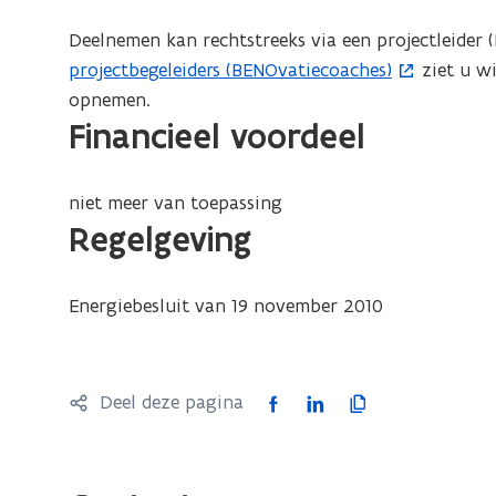
Deelnemen kan rechtstreeks via een projectleider
projectbegeleiders (BENOvatiecoaches)
ziet u wi
opnemen.
Financieel voordeel
niet meer van toepassing
Regelgeving
Energiebesluit van 19 november 2010
F
L
K
Deel deze pagina
a
i
o
c
n
p
e
k
i