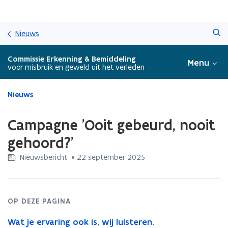
Overslaan
Zoeken
en
Nieuws
naar
de
Commissie Erkenning & Bemiddeling
Menu
inhoud
voor misbruik en geweld uit het verleden
gaan
Gedaan
Nieuws
met
laden.
Campagne 'Ooit gebeurd, nooit
U
bevindt
gehoord?'
zich
Nieuwsbericht
 •
22 september 2025
op:
Campagne
'Ooit
gebeurd,
nooit
OP DEZE PAGINA
gehoord?'
Wat je ervaring ook is, wij luisteren.