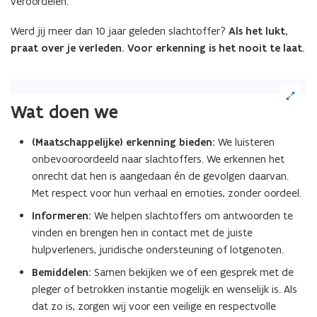
veroordelen.
Werd jij meer dan 10 jaar geleden slachtoffer?
Als het lukt,
praat over je verleden. Voor erkenning is het nooit te laat.
(Klik
op
Wat doen we
de
afbeelding
(Maatschappelijke) erkenning bieden:
We luisteren
voor
onbevooroordeeld naar slachtoffers. We erkennen het
een
vergrote
onrecht dat hen is aangedaan én de gevolgen daarvan.
weergave)
Met respect voor hun verhaal en emoties, zonder oordeel.
Informeren:
We helpen slachtoffers om antwoorden te
vinden en brengen hen in contact met de juiste
hulpverleners, juridische ondersteuning of lotgenoten.
Bemiddelen:
Samen bekijken we of een gesprek met de
pleger of betrokken instantie mogelijk en wenselijk is. Als
dat zo is, zorgen wij voor een veilige en respectvolle