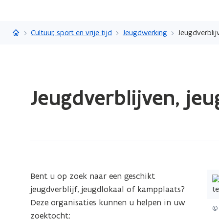
Vlaanderen.be
Cultuur, sport en vrije tijd
Jeugdwerking
Jeugdverblij
Gedaan
Jeugdverblijven, je
met
laden.
U
bevindt
zich
op:
Jeugdverblijven,
(Kl
Bent u op zoek naar een geschikt
jeugdlokalen
op
jeugdverblijf, jeugdlokaal of kampplaats?
en
de
Deze organisaties kunnen u helpen in uw
© 
kampplaatsen
afb
zoektocht: