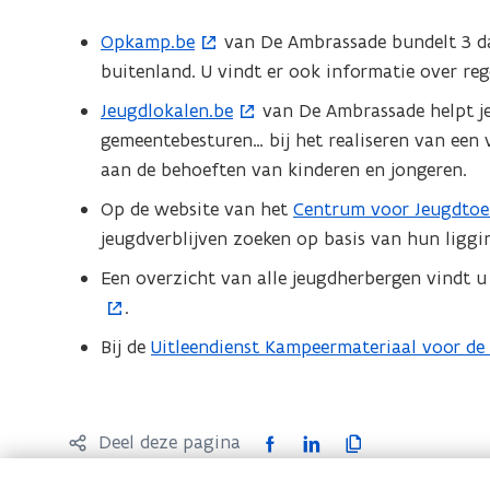
vo
Opkamp.be
van De Ambrassade bundelt 3 d
(
ee
buitenland. U vindt er ook informatie over reg
o
ver
p
we
Jeugdlokalen.be
van De Ambrassade helpt je
(
e
gemeentebesturen… bij het realiseren van een 
o
n
aan de behoeften van kinderen en jongeren.
p
t
e
Op de website van het
Centrum voor Jeugdtoe
(
i
n
jeugdverblijven zoeken op basis van hun ligging
o
n
t
p
Een overzicht van alle jeugdherbergen vindt 
n
i
e
.
i
n
n
e
Bij de
Uitleendienst Kampeermateriaal voor de
n
t
u
i
i
w
e
n
v
u
F
L
K
Deel deze pagina
n
e
w
a
i
o
i
n