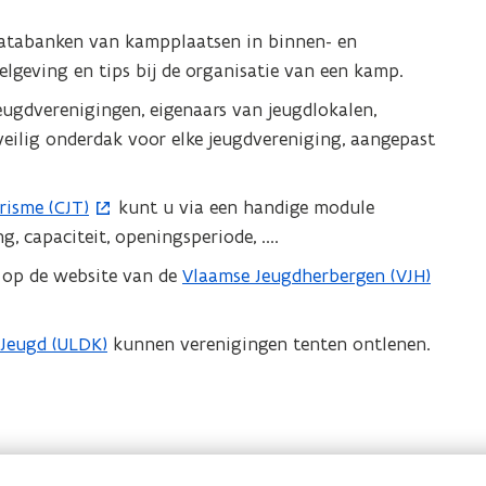
or
atabanken van kampplaatsen in binnen- en
n
elgeving en tips bij de organisatie van een kamp.
grote
ergave)
ugdverenigingen, eigenaars van jeugdlokalen,
veilig onderdak voor elke jeugdvereniging, aangepast
risme (CJT)
kunt u via een handige module
, capaciteit, openingsperiode, ....
u op de website van de
Vlaamse Jeugdherbergen (VJH)
(
o
p
 Jeugd (ULDK)
kunnen verenigingen tenten ontlenen.
e
n
t
i
n