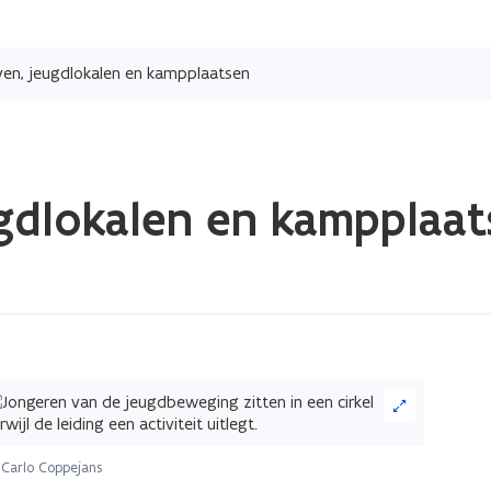
Overslaan
en
ven, jeugdlokalen en kampplaatsen
naar
de
inhoud
gaan
ugdlokalen en kampplaat
ik
Carlo Coppejans
eelding