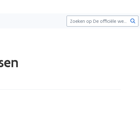
Zoe
sen