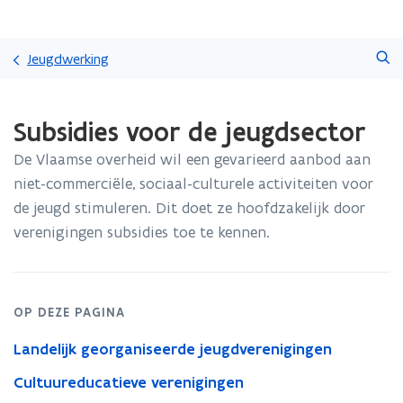
Overslaan
Zoeken
en
Jeugdwerking
naar
de
Gedaan
inhoud
Subsidies voor de jeugdsector
met
gaan
laden.
De Vlaamse overheid wil een gevarieerd aanbod aan
U
bevindt
niet-commerciële, sociaal-culturele activiteiten voor
zich
de jeugd stimuleren. Dit doet ze hoofdzakelijk door
op:
verenigingen subsidies toe te kennen.
Subsidies
voor
de
jeugdsector
OP DEZE PAGINA
Landelijk georganiseerde jeugdverenigingen
Cultuureducatieve verenigingen