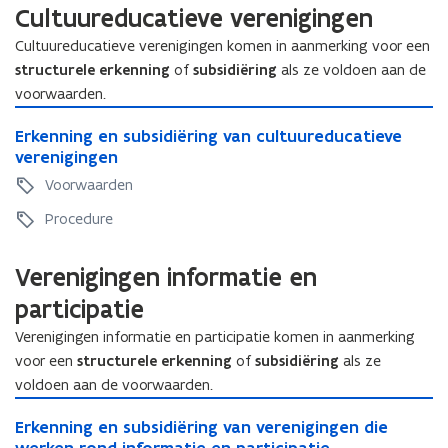
i
n
Cultuureducatieve verenigingen
n
g
g
e
Cultuureducatieve verenigingen komen in aanmerking voor een
e
n
structurele erkenning
of
subsidiëring
als ze voldoen aan de
n
s
voorwaarden.
s
u
E
u
b
E
Erkenning en subsidiëring van cultuureducatieve
r
b
s
r
verenigingen
k
s
i
k
e
Voorwaarden
i
d
e
n
d
i
n
Procedure
n
i
ë
n
i
ë
r
i
n
Verenigingen informatie en
r
i
n
g
i
n
g
participatie
e
n
g
e
n
g
Verenigingen informatie en participatie komen in aanmerking
v
n
s
v
a
voor een
structurele erkenning
of
subsidiëring
als ze
s
u
a
n
voldoen aan de voorwaarden.
u
b
n
e
b
E
s
e
e
E
Erkenning en subsidiëring van verenigingen die
s
r
i
e
n
r