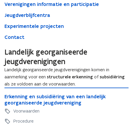
Verenigingen informatie en participatie
Jeugdverblijfcentra
Experimentele projecten
Contact
Landelijk georganiseerde
jeugdverenigingen
Landelijk georganiseerde jeugdverenigingen komen in
aanmerking voor een
structurele erkenning
of
subsidiëring
als ze voldoen aan de voorwaarden.
E
E
Erkenning en subsidiëring van een landelijk
r
r
georganiseerde jeugdvereniging
k
k
e
Voorwaarden
e
n
n
Procedure
n
n
i