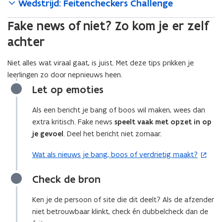
Wedstrijd: Feitencheckers Challenge
Fake news of niet? Zo kom je er zelf
achter
Niet alles wat viraal gaat, is juist. Met deze tips prikken je
leerlingen zo door nepnieuws heen.
Let op emoties
Als een bericht je bang of boos wil maken, wees dan
extra kritisch. Fake news
speelt vaak met opzet in op
je gevoel
. Deel het bericht niet zomaar.
Wat als nieuws je bang, boos of verdrietig maakt?
(
o
Check de bron
p
e
Ken je de persoon of site die dit deelt? Als de afzender
n
niet betrouwbaar klinkt, check én dubbelcheck dan de
t