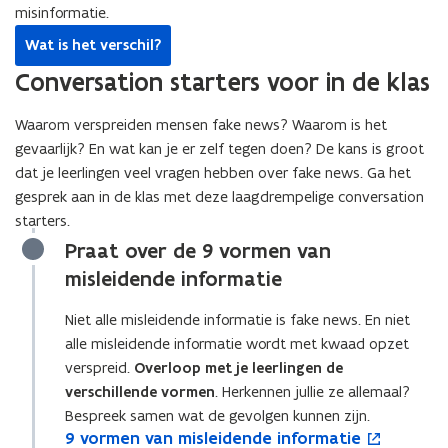
r
o
s
misinformatie.
n
e
e
a
)
p
t
d
s
Wat is het verschil?
n
n
e
a
o
t
t
d
Conversation starters voor in de klas
n
n
p
a
i
o
t
d
e
n
n
p
Waarom verspreiden mensen fake news? Waarom is het
i
o
n
d
n
e
gevaarlijk? En wat kan je er zelf tegen doen? De kans is groot
n
p
t
o
i
n
dat je leerlingen veel vragen hebben over fake news. Ga het
n
e
i
p
e
t
gesprek aan in de klas met deze laagdrempelige conversation
i
n
n
e
u
i
starters.
e
t
n
n
w
n
u
Praat over de 9 vormen van
i
i
t
v
n
w
n
misleidende informatie
e
i
e
i
v
n
u
n
n
e
e
i
Niet alle misleidende informatie is fake news. En niet
w
n
s
u
n
e
alle misleidende informatie wordt met kwaad opzet
v
i
t
w
s
u
verspreid.
Overloop met je leerlingen de
e
e
e
v
t
w
verschillende vormen
. Herkennen jullie ze allemaal?
n
u
r
e
e
v
Bespreek samen wat de gevolgen kunnen zijn.
s
w
)
n
9
9 vormen van misleidende informatie
9
o
r
e
t
v