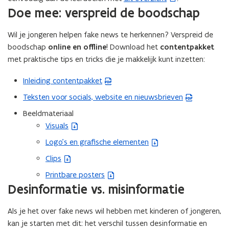
Doe mee: verspreid de boodschap
o
p
Wil je jongeren helpen fake news te herkennen? Verspreid de
e
boodschap
online en offline
! Download het
contentpakket
n
met praktische tips en tricks die je makkelijk kunt inzetten:
t
i
Inleiding contentpakket
(
n
P
Teksten voor socials, website en nieuwsbrieven
n
(
D
i
P
Beeldmateriaal
F
e
D
Visuals
(
b
u
F
Z
Logo’s en grafische elementen
e
(
w
b
I
s
Z
Clips
v
e
(
P
t
I
e
s
Z
Printbare posters
b
(
a
P
n
t
I
Desinformatie vs. misinformatie
e
Z
n
b
s
a
P
s
I
d
e
t
n
b
Als je het over fake news wil hebben met kinderen of jongeren,
t
P
o
s
e
d
e
kan je starten met dit: het verschil tussen desinformatie en
a
b
p
t