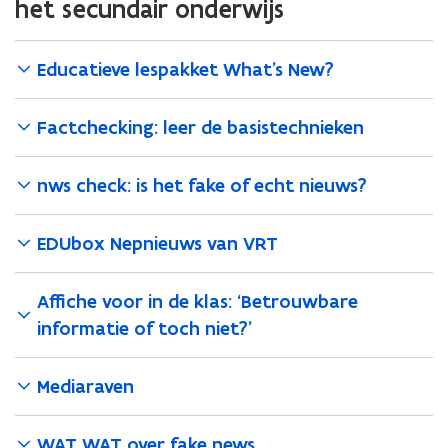
het secundair onderwijs
f
f
e
m
m
r
e
e
Educatieve lespakket What's New?
t
t
d
d
e
e
Factchecking: leer de basistechnieken
H
H
A
A
nws check: is het fake of echt nieuws?
L
L
T
T
-
-
EDUbox Nepnieuws van VRT
m
m
e
e
t
t
Affiche voor in de klas: ‘Betrouwbare
h
h
informatie of toch niet?’
o
o
d
d
e
e
Mediaraven
?
?
WAT WAT over fake news