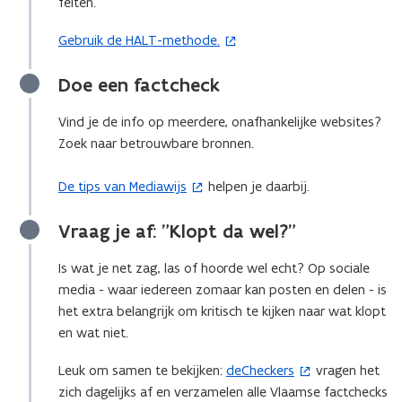
feiten.
i
n
Gebruik de HALT-methode.
(
n
o
i
Doe een factcheck
p
e
e
u
Vind je de info op meerdere, onafhankelijke websites?
n
w
Zoek naar betrouwbare bronnen.
t
v
i
e
De tips van Mediawijs
helpen je daarbij.
(
n
n
o
n
s
Vraag je af: "Klopt da wel?"
p
i
t
e
e
e
Is wat je net zag, las of hoorde wel echt? Op sociale
n
u
r
media - waar iedereen zomaar kan posten en delen - is
t
w
)
het extra belangrijk om kritisch te kijken naar wat klopt
i
v
en wat niet.
n
e
n
n
Leuk om samen te bekijken:
deCheckers
vragen het
(
i
s
zich dagelijks af en verzamelen alle Vlaamse factchecks
o