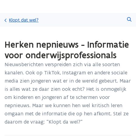
Overslaan
Zoeken
en
Klopt dat wel?
naar
de
Gedaan
inhoud
Herken nepnieuws - Informatie
met
gaan
laden.
voor onderwijsprofessionals
U
bevindt
Nieuwsberichten verspreiden zich via alle soorten
zich
kanalen. Ook op TikTok, Instagram en andere sociale
op:
Herken
media zien jongeren wat er in de wereld gebeurt. Maar
nepnieuws
is alles wat ze daar zien ook echt? Het is onmogelijk
-
om kinderen en jongeren af te schermen voor
Informatie
nepnieuws. Maar we kunnen hen wel kritisch leren
voor
onderwijsprofessionals
omgaan met de informatie die op hen afkomt. Stel ze
daarom de vraag: “Klopt da wel?”