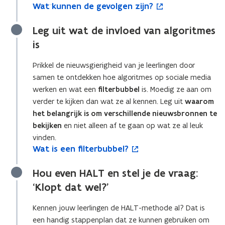
s
v
W
v
p
Wat kunnen de gevolgen zijn?
W
o
)
n
e
e
o
a
t
o
e
a
p
s
r
n
r
t
r
n
t
e
e
Leg uit wat de invloed van algoritmes
t
)
s
m
k
m
t
k
n
r
is
e
e
u
e
i
t
u
t
)
r
n
n
n
n
n
i
e
Prikkel de nieuwsgierigheid van je leerlingen door
v
)
n
v
n
n
n
r
samen te ontdekken hoe algoritmes op sociale media
a
e
a
i
e
n
)
n
n
werken en wat een
filterbubbel
is. Moedig ze aan om
n
e
n
i
m
d
m
u
d
e
verder te kijken dan wat ze al kennen. Leg uit
waarom
i
e
i
w
e
u
het belangrijk is om verschillende nieuwsbronnen te
s
g
s
v
g
w
bekijken
en niet alleen af te gaan op wat ze al leuk
l
e
l
e
e
v
vinden.
e
v
e
n
v
e
W
Wat is een filterbubbel?
W
o
i
o
i
s
o
n
a
a
p
d
l
d
t
l
s
t
t
e
Hou even HALT en stel je de vraag:
e
g
e
e
g
t
i
i
n
n
e
n
r
e
e
‘Klopt dat wel?’
s
s
t
d
n
d
n
r
e
e
i
e
z
e
z
Kennen jouw leerlingen de HALT-methode al? Dat is
e
e
n
i
i
i
i
een handig stappenplan dat ze kunnen gebruiken om
n
n
n