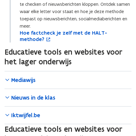
n
j
n
j
f
te checken of nieuwsberichten kloppen. Ontdek samen
f
i
f
n
f
n
i
i
e
waar elke letter voor staat en hoe je deze methode
o
?
o
?
l
l
u
toepast op nieuwsberichten, socialmediaberichten en
r
r
t
t
w
m
meer.
m
e
e
v
H
a
Hoe factcheck je zelf met de HALT-
H
o
a
r
r
e
o
t
methode?
o
p
t
b
b
n
e
i
e
e
i
u
u
s
Educatieve tools en websites voor
f
e
f
n
e
b
b
t
a
a
t
het lager onderwijs
b
b
e
c
c
i
e
e
r
t
t
n
l
l
c
c
n
Mediawijs
?
?
h
h
i
e
e
e
c
c
u
Nieuws in de klas
k
k
w
j
j
v
Iktwijfel.be
e
e
e
z
z
n
Educatieve tools en websites voor
e
e
s
l
l
t