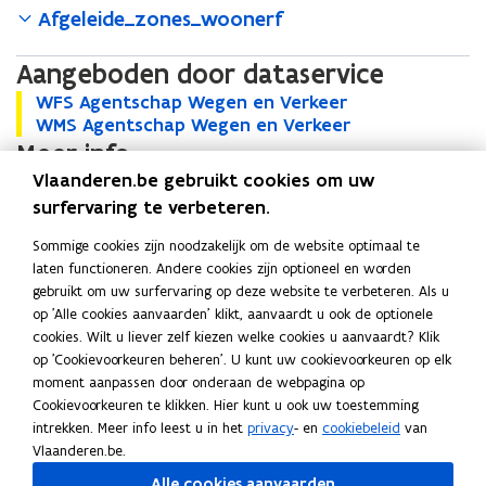
Afgeleide_zones_woonerf
Aangeboden door dataservice
W
WFS Agentschap Wegen en Verkeer
W
F
W
WMS Agentschap Wegen en Verkeer
F
W
S
M
Meer info
S
M
A
S
A
S
Vlaanderen.be gebruikt cookies om uw
B
Bekijk alle metadata
B
o
g
A
g
A
e
e
p
Trefwoorden
surfervaring te verbeteren.
e
g
e
g
k
k
e
Laatst gewijzigd op 19.06.2026
n
e
n
e
Sommige cookies zijn noodzakelijk om de website optimaal te
i
i
n
t
n
t
n
laten functioneren. Andere cookies zijn optioneel en worden
j
j
t
s
t
s
t
Contact
gebruikt om uw surfervaring op deze website te verbeteren. Als u
k
k
i
c
s
c
s
op 'Alle cookies aanvaarden' klikt, aanvaardt u ook de optionele
a
a
n
h
c
h
c
cookies. Wilt u liever zelf kiezen welke cookies u aanvaardt? Klik
l
l
n
a
h
a
h
op 'Cookievoorkeuren beheren'. U kunt uw cookievoorkeuren op elk
l
l
i
Vragen over deze dataset
p
a
p
a
moment aanpassen door onderaan de webpagina op
e
e
e
W
p
W
p
Website
Cookievoorkeuren te klikken. Hier kunt u ook uw toestemming
m
m
u
e
W
e
W
intrekken. Meer info leest u in het
privacy
- en
cookiebeleid
van
e
o
e
w
Agentschap Wegen en Verkeer
g
e
g
e
Vlaanderen.be.
t
p
t
v
e
g
e
g
E-mail
a
e
a
e
Alle cookies aanvaarden