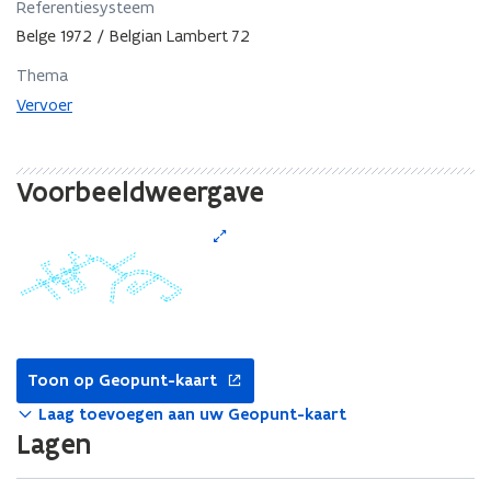
Referentiesysteem
Belge 1972 / Belgian Lambert 72
Thema
Vervoer
Voorbeeldweergave
opent
Toon op Geopunt-kaart
in
nieuw
Laag toevoegen aan uw Geopunt-kaart
venster
Lagen