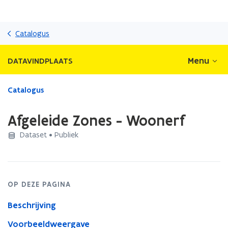
Overslaan
en
Catalogus
naar
de
Menu
DATAVINDPLAATS
inhoud
gaan
Gedaan
Catalogus
met
laden.
Afgeleide Zones - Woonerf
U
bevindt
Dataset • Publiek
zich
op:
Afgeleide
Zones
OP DEZE PAGINA
-
Woonerf
Beschrijving
Voorbeeldweergave