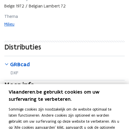
Belge 1972 / Belgian Lambert 72
Thema
Milieu
Distributies
GRBcad
DXF
Meer info
Vlaanderen.be gebruikt cookies om uw
B
Bekijk alle metadata
B
o
e
e
p
Trefwoorden
surfervaring te verbeteren.
k
k
e
Laatst gewijzigd op 05.08.2026
Sommige cookies zijn noodzakelijk om de website optimaal te
i
i
n
laten functioneren. Andere cookies zijn optioneel en worden
j
j
t
Contact
gebruikt om uw surfervaring op deze website te verbeteren. Als u
k
k
i
op 'Alle cookies aanvaarden' klikt, aanvaardt u ook de optionele
a
a
n