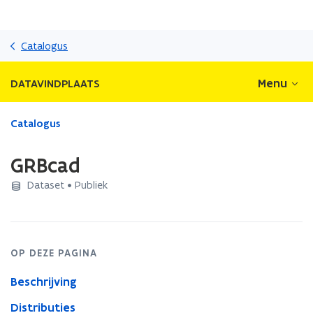
Overslaan
en
Catalogus
naar
de
Menu
DATAVINDPLAATS
inhoud
gaan
Gedaan
Catalogus
met
laden.
GRBcad
U
bevindt
Dataset • Publiek
zich
op:
GRBcad
OP DEZE PAGINA
Beschrijving
Distributies