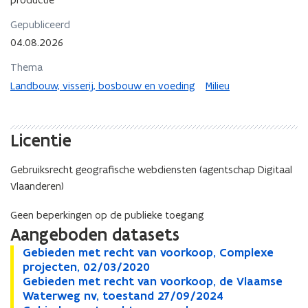
Gepubliceerd
04.08.2026
Thema
Landbouw, visserij, bosbouw en voeding
Milieu
Licentie
Gebruiksrecht geografische webdiensten (agentschap Digitaal
Vlaanderen)
Geen beperkingen op de publieke toegang
Aangeboden datasets
G
Gebieden met recht van voorkoop, Complexe
G
e
projecten, 02/03/2020
e
b
G
Gebieden met recht van voorkoop, de Vlaamse
b
G
i
e
Waterweg nv, toestand 27/09/2024
i
e