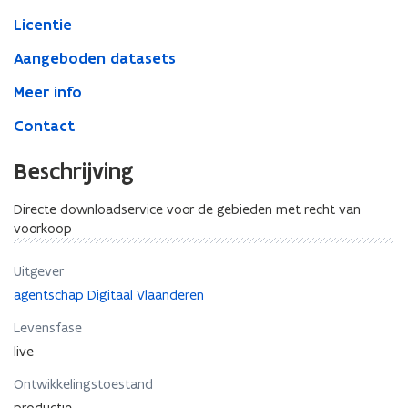
van
voorkoop
Licentie
Aangeboden datasets
Meer info
Contact
Beschrijving
Directe downloadservice voor de gebieden met recht van
voorkoop
Uitgever
agentschap Digitaal Vlaanderen
Levensfase
live
Ontwikkelingstoestand
productie