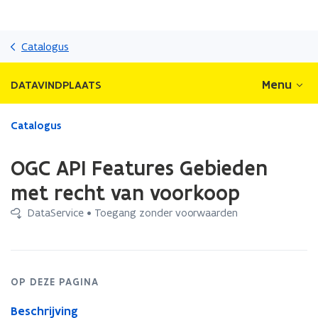
Overslaan
en
Catalogus
naar
de
Menu
DATAVINDPLAATS
inhoud
gaan
Gedaan
Catalogus
met
laden.
OGC API Features Gebieden
U
bevindt
met recht van voorkoop
zich
DataService • Toegang zonder voorwaarden
op:
OGC
API
Features
Gebieden
OP DEZE PAGINA
met
recht
Beschrijving