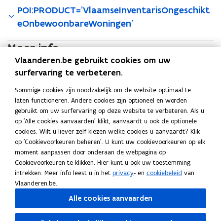
POI:PRODUCT='VlaamseInventarisOngeschikt
eOnbewoonbareWoningen'
Meer info
Vlaanderen.be gebruikt cookies om uw
B
Bekijk alle metadata
B
o
e
e
p
Trefwoorden
surfervaring te verbeteren.
k
k
e
Laatst gewijzigd op 06.08.2026
Sommige cookies zijn noodzakelijk om de website optimaal te
i
i
n
laten functioneren. Andere cookies zijn optioneel en worden
j
j
t
Contact
gebruikt om uw surfervaring op deze website te verbeteren. Als u
k
k
i
op 'Alle cookies aanvaarden' klikt, aanvaardt u ook de optionele
a
a
n
cookies. Wilt u liever zelf kiezen welke cookies u aanvaardt? Klik
l
l
n
op 'Cookievoorkeuren beheren'. U kunt uw cookievoorkeuren op elk
l
l
i
Vragen over deze dataset
moment aanpassen door onderaan de webpagina op
e
e
e
Website
Cookievoorkeuren te klikken. Hier kunt u ook uw toestemming
m
m
u
intrekken. Meer info leest u in het
privacy
- en
cookiebeleid
van
e
o
e
w
Helpdesk Digitaal Vlaanderen
Vlaanderen.be.
t
p
t
v
E-mail
a
e
a
e
Alle cookies aanvaarden
d
n
digitaal.vlaanderen@vlaanderen.be
d
n
a
t
a
s