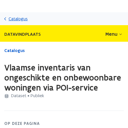
Overslaan
en
Catalogus
naar
de
Menu
DATAVINDPLAATS
inhoud
gaan
Gedaan
Catalogus
met
laden.
Vlaamse inventaris van
U
bevindt
ongeschikte en onbewoonbare
zich
woningen via POI-service
op:
Vlaamse
Dataset • Publiek
inventaris
van
ongeschikte
en
onbewoonbare
OP DEZE PAGINA