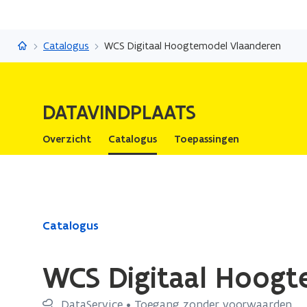
Datavindplaats
Catalogus
WCS Digitaal Hoogtemodel Vlaanderen
DATAVINDPLAATS
Overzicht
Catalogus
Toepassingen
Gedaan
Catalogus
met
laden.
WCS Digitaal Hoogt
U
bevindt
DataService • Toegang zonder voorwaarden