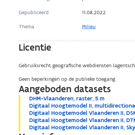
i
n
Gepubliceerd
11.08.2022
e
n
u
i
Thema
Milieu
w
e
v
u
Licentie
e
w
n
v
s
e
Gebruiksrecht geografische webdiensten (agentsch
t
n
e
s
Geen beperkingen op de publieke toegang
r
t
Aangeboden datasets
e
D
DHM-Vlaanderen, raster, 5 m
D
r
H
D
Digitaal Hoogtemodel II, multidirectiona
D
H
M
i
D
Digitaal Hoogtemodel Vlaanderen II, DSM
D
i
M
-
g
i
D
Digitaal Hoogtemodel Vlaanderen II, DTM
D
i
g
-
V
i
g
i
D
Digitaal Hoogtemodel Vlaanderen II, Sk
D
i
g
i
V
l
t
i
g
i