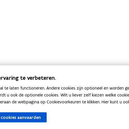
rvaring te verbeteren.
o
Website
agentschap Digita
 te laten functioneren. Andere cookies zijn optioneel en worden g
p
ardt u ook de optionele cookies. Wilt u liever zelf kiezen welke cook
E-mail
digitaal.vlaander
e
an de webpagina op Cookievoorkeuren te klikken. Hier kunt u ook 
n
t
 cookies aanvaarden
i