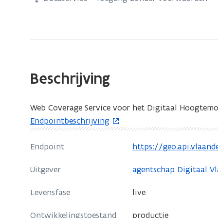
zich
op:
WCS
Digitaal
Hoogtemodel
Vlaanderen
Beschrijving
Web Coverage Service voor het Digitaal Hoogtemo
o
Endpointbeschrijving
p
e
Endpoint
https://geo.api.vlaa
o
n
p
Uitgever
agentschap Digitaal V
t
e
i
n
Levensfase
live
n
t
n
i
Ontwikkelingstoestand
productie