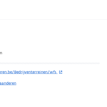
en
deren.be/Bedrijventerreinen/wfs
laanderen