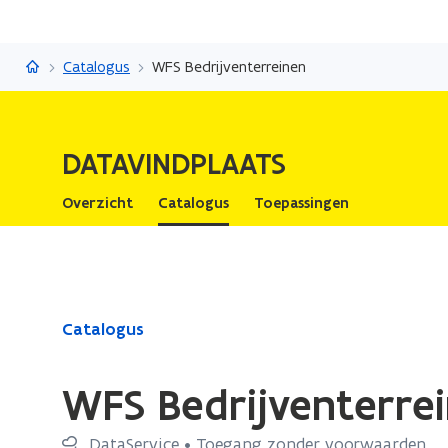
Datavindplaats
Catalogus
WFS Bedrijventerreinen
DATAVINDPLAATS
Overzicht
Catalogus
Toepassingen
Gedaan
Catalogus
met
laden.
WFS Bedrijventerre
U
bevindt
DataService • Toegang zonder voorwaarden