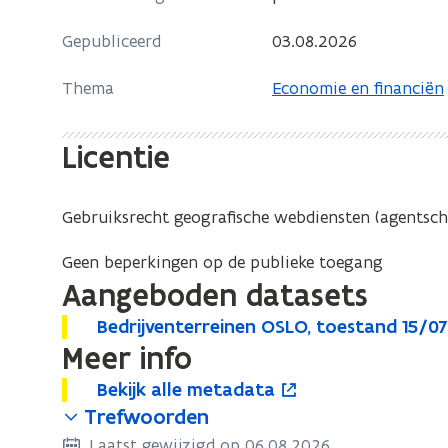
i
n
Gepubliceerd
03.08.2026
e
n
u
i
Thema
Economie en financiën
w
e
v
u
Licentie
e
w
n
v
s
e
Gebruiksrecht geografische webdiensten (agentsch
t
n
e
s
Geen beperkingen op de publieke toegang
r
t
Aangeboden datasets
e
B
Bedrijventerreinen OSLO, toestand 15/0
B
r
e
Meer info
e
d
d
B
Bekijk alle metadata
B
o
r
r
e
Trefwoorden
e
p
i
i
k
j
k
e
Laatst gewijzigd op 06.08.2026