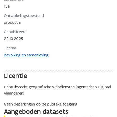
i
i
live
n
e
n
Ontwikkelingstoestand
u
i
productie
w
e
u
v
Gepubliceerd
w
e
22.10.2025
v
n
e
s
Thema
n
t
Bevolking en samenleving
s
e
t
r
e
r
Licentie
Gebruiksrecht geografische webdiensten (agentschap Digitaal
Vlaanderen)
Geen beperkingen op de publieke toegang
Aangeboden datasets