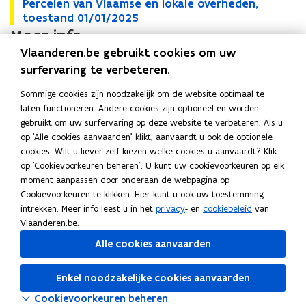
P
Percelen van Vlaamse en lokale overheden,
P
e
toestand 01/01/2025
e
r
Meer info
r
c
c
Vlaanderen.be gebruikt cookies om uw
B
Bekijk alle metadata
B
o
e
e
e
e
p
Trefwoorden
surfervaring te verbeteren.
l
l
k
k
e
Laatst gewijzigd op 05.08.2026
e
e
Sommige cookies zijn noodzakelijk om de website optimaal te
i
i
n
n
n
laten functioneren. Andere cookies zijn optioneel en worden
j
j
t
v
v
Contact
gebruikt om uw surfervaring op deze website te verbeteren. Als u
k
k
i
a
a
op 'Alle cookies aanvaarden' klikt, aanvaardt u ook de optionele
a
a
n
n
n
cookies. Wilt u liever zelf kiezen welke cookies u aanvaardt? Klik
l
l
n
V
V
op 'Cookievoorkeuren beheren'. U kunt uw cookievoorkeuren op elk
l
l
i
Vragen over deze dataservice
l
l
moment aanpassen door onderaan de webpagina op
e
e
e
a
a
Website
Cookievoorkeuren te klikken. Hier kunt u ook uw toestemming
m
m
u
a
a
intrekken. Meer info leest u in het
privacy
- en
cookiebeleid
van
e
o
e
w
agentschap Digitaal Vlaanderen
m
m
Vlaanderen.be.
t
p
t
v
s
s
E-mail
a
e
a
e
Alle cookies aanvaarden
e
e
d
n
digitaal.vlaanderen@vlaanderen.be
d
n
e
e
a
t
a
s
n
n
Enkel noodzakelijke cookies aanvaarden
t
i
t
t
l
l
a
n
a
e
Cookievoorkeuren beheren
o
o