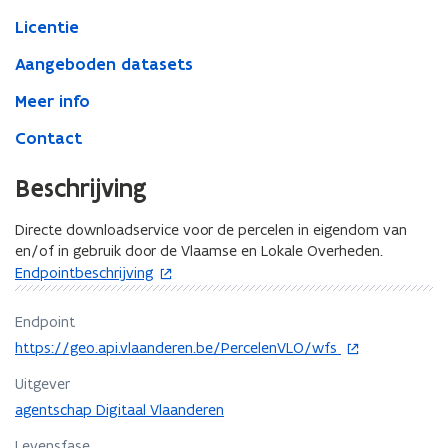
Licentie
Aangeboden datasets
Meer info
Contact
Beschrijving
Directe downloadservice voor de percelen in eigendom van
en/of in gebruik door de Vlaamse en Lokale Overheden.
o
Endpointbeschrijving
p
e
Endpoint
n
o
https://geo.api.vlaanderen.be/PercelenVLO/wfs
t
p
Uitgever
e
i
agentschap Digitaal Vlaanderen
n
n
t
n
Levensfase