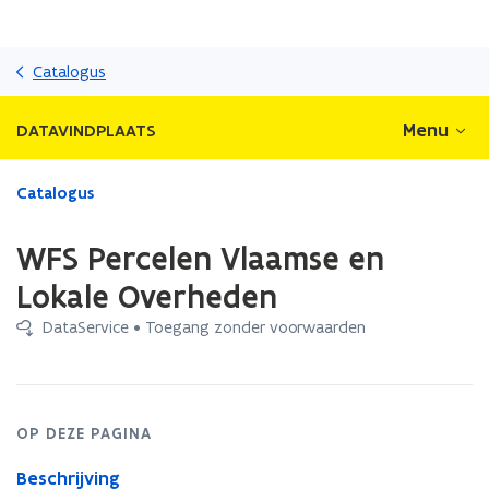
Overslaan
en
Catalogus
naar
de
Menu
DATAVINDPLAATS
inhoud
gaan
Gedaan
Catalogus
met
laden.
WFS Percelen Vlaamse en
U
bevindt
Lokale Overheden
zich
DataService • Toegang zonder voorwaarden
op:
WFS
Percelen
Vlaamse
en
OP DEZE PAGINA
Lokale
Overheden
Beschrijving