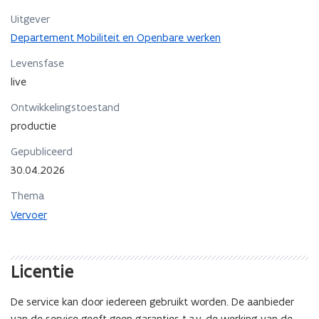
e
i
Uitgever
n
n
Departement Mobiliteit en Openbare werken
t
n
i
i
Levensfase
n
e
live
n
u
i
Ontwikkelingstoestand
w
e
productie
u
v
w
e
Gepubliceerd
v
n
30.04.2026
e
s
n
Thema
t
s
e
Vervoer
t
r
e
r
Licentie
De service kan door iedereen gebruikt worden. De aanbieder
van de service geeft geen garanties t.a.v. de werking van de