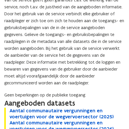
service, noch t.a.v. de juistheid van de aangeboden informatie.
Door het gebruik van de service verbindt elke gebruiker of
raadpleger er zich toe om zich te houden aan de toegangs- en
gebruiksbepalingen van de in de service aangeboden
gegevens. Gelieve de toegangs- en gebruiksbepalingen te
raadplegen in de metadata van alle datasets die in de service
worden aangeboden. Bij het gebruik van de service verwerkt
de aanbieder van de service het de gegevens van de
raadpleger. Deze informatie met betrekking tot de loggen en
bewaren van gegevens van de gebruiker door de aanbieder
moet altijd voorafgaandelijk door de aanbieder
gecommuniceerd worden aan de raadpleger.
Geen beperkingen op de publieke toegang
Aangeboden datasets
A
Aantal communautaire vergunningen en
A
a
voertuigen voor de wegvervoersector (2025)
a
n
A
Aantal communautaire vergunningen en
n
A
t
a
voertuigen voor de wegvervoersector (2026)
t
a