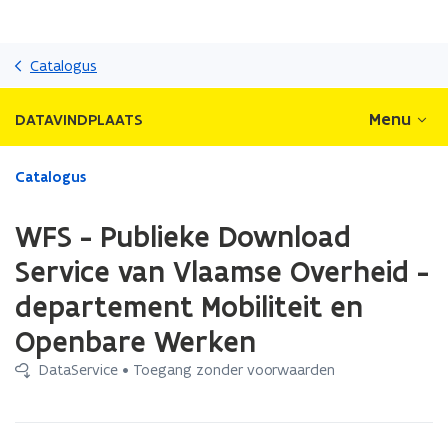
Overslaan
en
Catalogus
naar
de
Menu
DATAVINDPLAATS
inhoud
gaan
Gedaan
Catalogus
met
laden.
WFS - Publieke Download
U
bevindt
Service van Vlaamse Overheid -
zich
departement Mobiliteit en
op:
WFS
Openbare Werken
-
Publieke
DataService • Toegang zonder voorwaarden
Download
Service
van