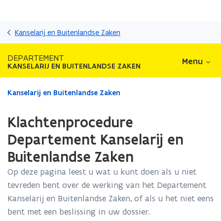
Overslaan
en
Kanselarij en Buitenlandse Zaken
naar
de
DEPARTEMENT
Menu
inhoud
KANSELARIJ EN BUITENLANDSE ZAKEN
gaan
Gedaan
Kanselarij en Buitenlandse Zaken
met
laden.
Klachtenprocedure
U
bevindt
Departement Kanselarij en
zich
Buitenlandse Zaken
op:
Klachtenprocedure
Op deze pagina leest u wat u kunt doen als u niet
Departement
tevreden bent over de werking van het Departement
Kanselarij
en
Kanselarij en Buitenlandse Zaken, of als u het niet eens
Buitenlandse
bent met een beslissing in uw dossier.
Zaken