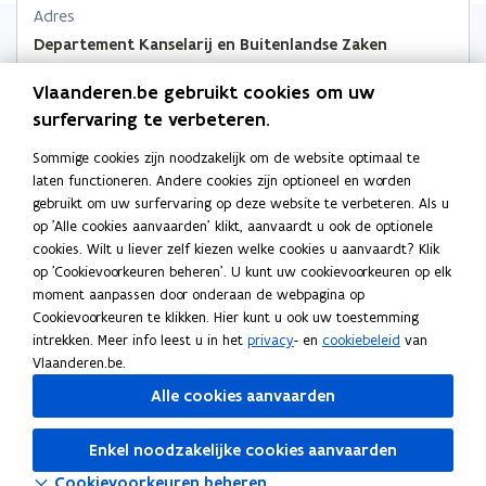
n
Adres
e
n
n
k
i
)
i
Departement Kanselarij en Buitenlandse Zaken
i
l
e
u
e
e
e
Marie-Elisabeth Belpairegebouw
Vlaanderen.be gebruikt cookies om uw
w
u
u
m
Simon Bolivarlaan 17, 1000 Brussel, België
v
surfervaring te verbeteren.
w
w
b
o
Routeplanner
e
p
v
v
o
Sommige cookies zijn noodzakelijk om de website optimaal te
n
Postadres
e
e
e
r
laten functioneren. Andere cookies zijn optioneel en worden
s
n
Departement Kanselarij en Buitenlandse Zaken
n
n
d
gebruikt om uw surfervaring op deze website te verbeteren. Als u
t
t
s
Koning Albert II laan 15 bus 207, 1210 Brussel, België
s
op 'Alle cookies aanvaarden' klikt, aanvaardt u ook de optionele
e
i
cookies. Wilt u liever zelf kiezen welke cookies u aanvaardt? Klik
r
t
t
n
Meer details
op 'Cookievoorkeuren beheren'. U kunt uw cookievoorkeuren op elk
e
e
n
moment aanpassen door onderaan de webpagina op
r
r
i
Cookievoorkeuren te klikken. Hier kunt u ook uw toestemming
e
intrekken. Meer info leest u in het
privacy
- en
cookiebeleid
van
u
Volg ons op
Vlaanderen.be.
w
opent in nieuw venster
Facebook
Alle cookies aanvaarden
v
opent in nieuw venster
Instagram
e
opent in nieuw venster
Linkedin
n
Enkel noodzakelijke cookies aanvaarden
s
opent in nieuw venster
X
Cookievoorkeuren beheren