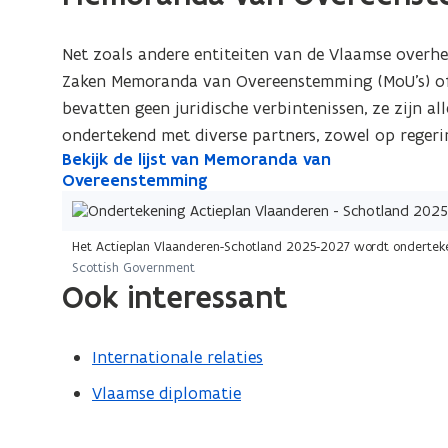
d
k
o
i
Net zoals andere entiteiten van de Vlaamse overh
p
j
Zaken Memoranda van Overeenstemming (MoU’s) of 
e
k
bevatten geen juridische verbintenissen, ze zijn a
n
d
ondertekend met diverse partners, zowel op regeri
t
e
Bekijk de lijst van Memoranda van
B
i
Overeenstemming
l
e
n
i
k
n
j
i
i
Het Actieplan Vlaanderen-Schotland 2025-2027 wordt onderteken
s
j
Scottish Government
e
Ook interessant
t
k
u
v
d
w
a
e
v
Internationale relaties
n
l
e
Vlaamse diplomatie
i
i
n
n
j
s