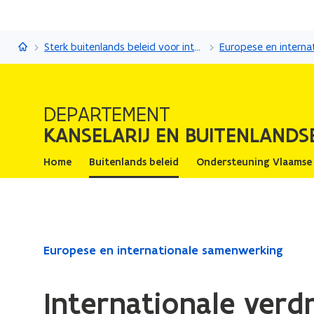
Kanselarij en Buitenlandse Zaken
Sterk buitenlands beleid voor internationale impact
DEPARTEMENT
KANSELARIJ EN BUITENLANDS
Home
Buitenlands beleid
Ondersteuning Vlaamse
Gedaan
Europese en internationale samenwerking
met
laden.
Internationale verd
U