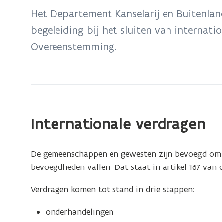
bevindt
Het Departement Kanselarij en Buitenland
zich
begeleiding bij het sluiten van internat
op:
Overeenstemming.
Internationale
verdragen
Internationale verdragen
De gemeenschappen en gewesten zijn bevoegd om v
bevoegdheden vallen. Dat staat in artikel 167 van
Verdragen komen tot stand in drie stappen:
onderhandelingen