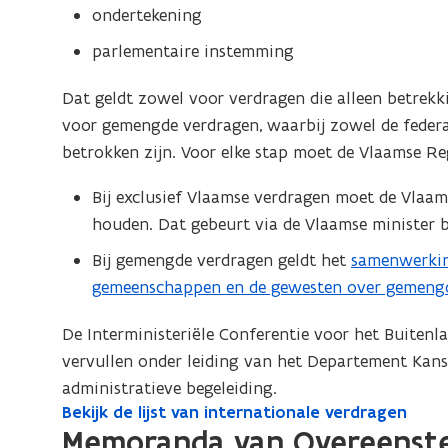
ondertekening
parlementaire instemming
Dat geldt zowel voor verdragen die alleen betrek
voor gemengde verdragen, waarbij zowel de federal
betrokken zijn. Voor elke stap moet de Vlaamse R
Bij exclusief Vlaamse verdragen moet de Vlaam
houden. Dat gebeurt via de Vlaamse minister b
Bij gemengde verdragen geldt het
samenwerking
(
gemeenschappen en de gewesten over gemeng
b
e
De Interministeriële Conferentie voor het Buiten
s
vervullen onder leiding van het Departement Kanse
t
administratieve begeleiding.
a
Bekijk de lijst van internationale verdragen
B
n
Memoranda van Overeenste
e