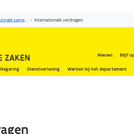
Overslaan
en
Europese en internationale samenwerking
Internationale verdragen
naar
de
inhoud
gaan
E ZAKEN
Nieuws
Blijf 
 Regering
Dienstverlening
Werken bij het departement
ragen