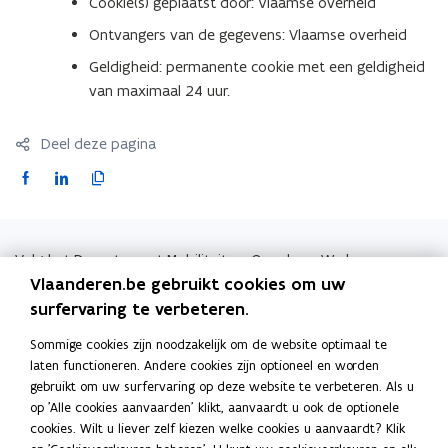
Cookie(s) geplaatst door: Vlaamse overheid
Ontvangers van de gegevens: Vlaamse overheid
Geldigheid: permanente cookie met een geldigheid
van maximaal 24 uur.
Deel deze pagina
F
L
K
a
i
o
c
n
p
e
k
i
Volg het Departement Mobiliteit en Openbare Werken op
b
e
e
opent in nieuw venster
Facebook
Vlaanderen.be gebruikt cookies om uw
o
d
e
opent in nieuw venster
X
surfervaring te verbeteren.
o
i
r
opent in nieuw venster
Linkedin
k
n
l
Sommige cookies zijn noodzakelijk om de website optimaal te
laten functioneren. Andere cookies zijn optioneel en worden
o
o
i
gebruikt om uw surfervaring op deze website te verbeteren. Als u
p
p
n
op 'Alle cookies aanvaarden' klikt, aanvaardt u ook de optionele
e
e
k
cookies. Wilt u liever zelf kiezen welke cookies u aanvaardt? Klik
n
n
n