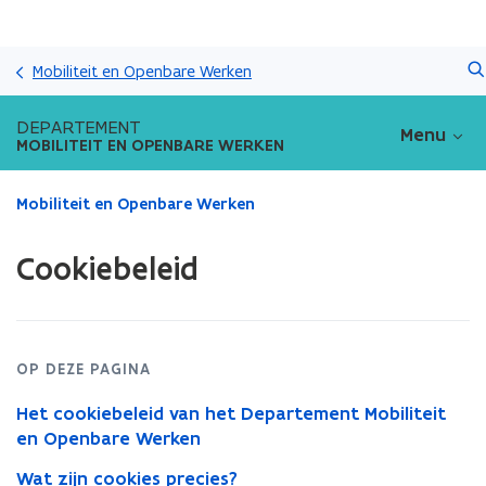
Overslaan
Zoeken
en
Mobiliteit en Openbare Werken
naar
de
DEPARTEMENT
Menu
inhoud
MOBILITEIT EN OPENBARE WERKEN
gaan
Gedaan
Mobiliteit en Openbare Werken
met
laden.
Cookiebeleid
U
bevindt
zich
op:
Cookiebeleid
OP DEZE PAGINA
Het cookiebeleid van het Departement Mobiliteit
en Openbare Werken
Wat zijn cookies precies?