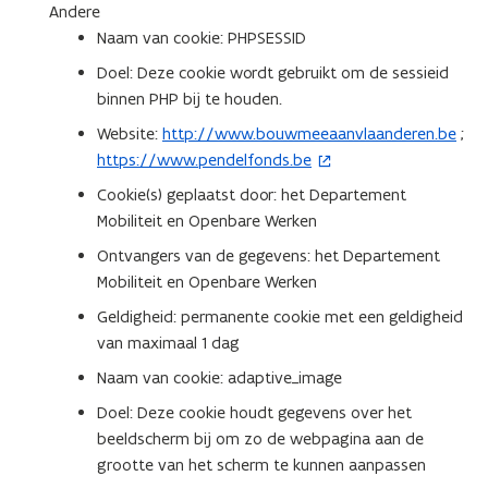
Andere
Naam van cookie: PHPSESSID
Doel: Deze cookie wordt gebruikt om de sessieid
binnen PHP bij te houden.
Website:
http://www.bouwmeeaanvlaanderen.be
;
https://www.pendelfonds.be
(
o
Cookie(s) geplaatst door: het Departement
p
Mobiliteit en Openbare Werken
e
Ontvangers van de gegevens: het Departement
n
Mobiliteit en Openbare Werken
t
Geldigheid: permanente cookie met een geldigheid
i
van maximaal 1 dag
n
n
Naam van cookie: adaptive_image
i
Doel: Deze cookie houdt gegevens over het
e
beeldscherm bij om zo de webpagina aan de
u
grootte van het scherm te kunnen aanpassen
w