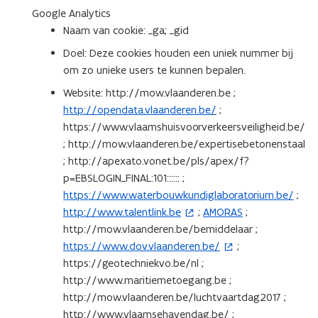
r
w
e
Google Analytics
)
v
u
Naam van cookie: _ga; _gid
e
w
Doel: Deze cookies houden een uniek nummer bij
n
v
om zo unieke users te kunnen bepalen.
s
e
Website: http://mow.vlaanderen.be ;
t
n
http://opendata.vlaanderen.be/
;
e
s
https://www.vlaamshuisvoorverkeersveiligheid.be/
r
t
; http://mow.vlaanderen.be/expertisebetonenstaal
)
e
; http://apexato.vonet.be/pls/apex/f?
r
p=EBSLOGIN_FINAL:101:::::: ;
)
https://www.waterbouwkundiglaboratorium.be/
;
http://www.talentlink.be
;
AMORAS
;
(
http://mow.vlaanderen.be/bemiddelaar ;
o
https://www.dov.vlaanderen.be/
;
p
(
https://geotechniekvo.be/nl ;
e
o
http://www.maritiemetoegang.be ;
n
p
http://mow.vlaanderen.be/luchtvaartdag2017 ;
t
e
http://www.vlaamsehavendag.be/ ;
i
n