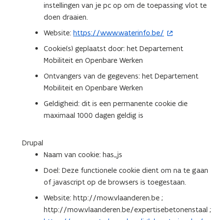
instellingen van je pc op om de toepassing vlot te
doen draaien.
Website:
https://www.waterinfo.be/
(
o
Cookie(s) geplaatst door: het Departement
p
Mobiliteit en Openbare Werken
e
Ontvangers van de gegevens: het Departement
n
Mobiliteit en Openbare Werken
t
Geldigheid: dit is een permanente cookie die
i
maximaal 1000 dagen geldig is
n
n
i
Drupal
e
Naam van cookie: has_js
u
Doel: Deze functionele cookie dient om na te gaan
w
of javascript op de browsers is toegestaan.
v
Website: http://mow.vlaanderen.be ;
e
http://mow.vlaanderen.be/expertisebetonenstaal ;
n