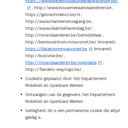
https://www.waterbouwkundiglaboratorium.be/
(
s
; http://www.bouwmeeaanvlaanderen.be ;
o
t
https://geotechniekvo.be/nl ;
p
e
http://www.maritiemetoegang.be ;
e
r
http://www.vlaamsehavendag.be/ ;
n
)
http://mow.vlaanderen.be/bemiddelaar ;
t
http://kenniscentrum.mow.vonet.be/ (intranet);
i
https://dataroommow.vonet.be
(intranet);
n
(
http://kustvisie.be/ ;
n
o
http://mow.vlaanderen.be/opendata
;
i
p
(
http://flanders-waytogo.be/ ;
e
e
o
u
n
p
Cookie(s) geplaatst door: het Departement
w
t
e
Mobiliteit en Openbare Werken
v
i
n
Ontvangers van de gegevens: het Departement
e
n
t
Mobiliteit en Openbare Werken
n
n
i
Geldigheid: dit is een permanente cookie die altijd
s
i
n
geldig is.
t
e
n
e
u
i