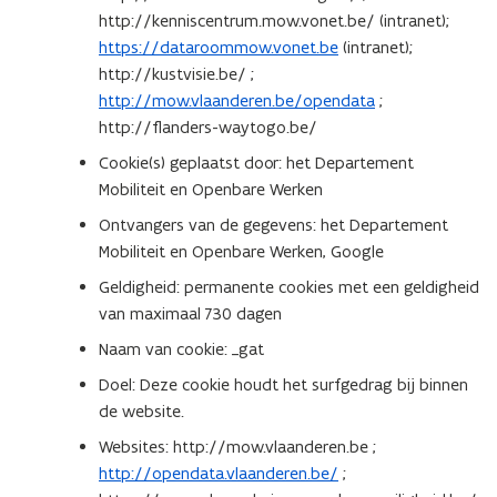
http://kenniscentrum.mow.vonet.be/ (intranet);
n
t
https://dataroommow.vonet.be
(intranet);
n
i
http://kustvisie.be/ ;
i
n
http://mow.vlaanderen.be/opendata
;
e
n
http://flanders-waytogo.be/
u
i
w
e
Cookie(s) geplaatst door: het Departement
v
u
Mobiliteit en Openbare Werken
e
w
Ontvangers van de gegevens: het Departement
n
v
Mobiliteit en Openbare Werken, Google
s
e
Geldigheid: permanente cookies met een geldigheid
t
n
van maximaal 730 dagen
e
s
r
t
Naam van cookie: _gat
)
e
Doel: Deze cookie houdt het surfgedrag bij binnen
r
de website.
)
Websites: http://mow.vlaanderen.be ;
http://opendata.vlaanderen.be/
;