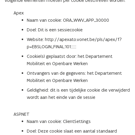
Volgende elementen moeten per cookie beschreven worden:
i
t
e
w
e
e
n
Apex
v
u
r
s
Naam van cookie: ORA_WWV_APP_30000
e
w
)
t
n
Doel: Dit is een sessiecookie
v
e
s
e
Website: http://apexato.vonet.be/pls/apex/f?
r
t
n
p=EBSLOGIN_FINAL:101::::::
)
e
s
Cookie(s) geplaatst door: het Departement
r
t
Mobiliteit en Openbare Werken
)
e
Ontvangers van de gegevens: het Departement
r
Mobiliteit en Openbare Werken
)
Geldigheid: dit is een tijdelijke cookie die verwijderd
wordt aan het einde van de sessie
ASP.NET
Naam van cookie: ClientSettings
Doel: Deze cookie slaat een aantal standaard