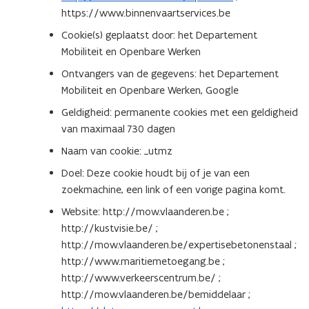
https://www.binnenvaartservices.be
p
e
Cookie(s) geplaatst door: het Departement
n
Mobiliteit en Openbare Werken
t
Ontvangers van de gegevens: het Departement
i
Mobiliteit en Openbare Werken, Google
n
Geldigheid: permanente cookies met een geldigheid
n
van maximaal 730 dagen
i
e
Naam van cookie: _utmz
u
Doel: Deze cookie houdt bij of je van een
w
zoekmachine, een link of een vorige pagina komt.
v
Website: http://mow.vlaanderen.be ;
e
http://kustvisie.be/ ;
n
http://mow.vlaanderen.be/expertisebetonenstaal ;
s
http://www.maritiemetoegang.be ;
t
http://www.verkeerscentrum.be/ ;
e
http://mow.vlaanderen.be/bemiddelaar ;
r