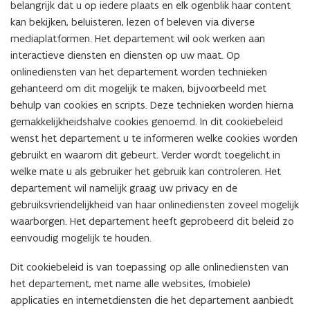
belangrijk dat u op iedere plaats en elk ogenblik haar content
e
kan bekijken, beluisteren, lezen of beleven via diverse
n
mediaplatformen. Het departement wil ook werken aan
t
interactieve diensten en diensten op uw maat. Op
i
onlinediensten van het departement worden technieken
n
gehanteerd om dit mogelijk te maken, bijvoorbeeld met
u
behulp van cookies en scripts. Deze technieken worden hierna
w
gemakkelijkheidshalve cookies genoemd. In dit cookiebeleid
e
wenst het departement u te informeren welke cookies worden
-
gebruikt en waarom dit gebeurt. Verder wordt toegelicht in
m
welke mate u als gebruiker het gebruik kan controleren. Het
a
departement wil namelijk graag uw privacy en de
i
gebruiksvriendelijkheid van haar onlinediensten zoveel mogelijk
l
waarborgen. Het departement heeft geprobeerd dit beleid zo
a
eenvoudig mogelijk te houden.
p
p
Dit cookiebeleid is van toepassing op alle onlinediensten van
l
het departement, met name alle websites, (mobiele)
i
applicaties en internetdiensten die het departement aanbiedt
c