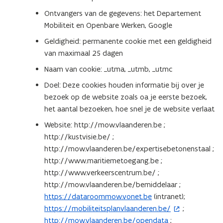
Ontvangers van de gegevens: het Departement
Mobiliteit en Openbare Werken, Google
Geldigheid: permanente cookie met een geldigheid
van maximaal 25 dagen
Naam van cookie: _utma, _utmb, _utmc
Doel: Deze cookies houden informatie bij over je
bezoek op de website zoals oa je eerste bezoek,
het aantal bezoeken, hoe snel je de website verlaat
Website: http://mow.vlaanderen.be ;
http://kustvisie.be/ ;
http://mow.vlaanderen.be/expertisebetonenstaal ;
http://www.maritiemetoegang.be ;
http://www.verkeerscentrum.be/ ;
http://mow.vlaanderen.be/bemiddelaar ;
https://dataroommow.vonet.be
(intranet);
https://mobiliteitsplanvlaanderen.be/
;
(
http://mow.vlaanderen.be/opendata
;
o