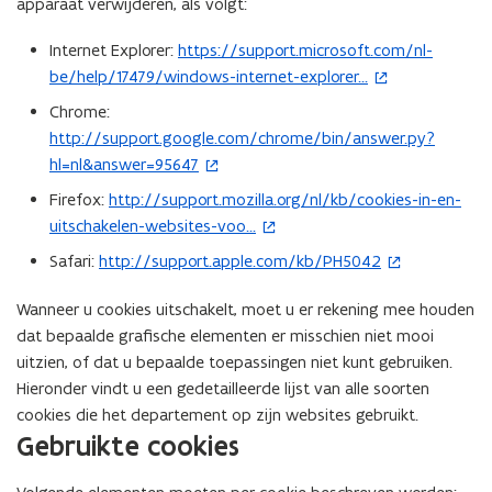
apparaat verwijderen, als volgt:
Internet Explorer:
https://support.microsoft.com/nl-
(
be/help/17479/windows-internet-explorer...
o
p
Chrome:
e
http://support.google.com/chrome/bin/answer.py?
(
n
hl=nl&answer=95647
o
t
p
Firefox:
http://support.mozilla.org/nl/kb/cookies-in-en-
(
i
e
uitschakelen-websites-voo...
o
n
n
p
Safari:
http://support.apple.com/kb/PH5042
(
n
t
e
o
i
i
n
Wanneer u cookies uitschakelt, moet u er rekening mee houden
p
e
n
t
dat bepaalde grafische elementen er misschien niet mooi
e
u
n
i
uitzien, of dat u bepaalde toepassingen niet kunt gebruiken.
n
w
i
n
Hieronder vindt u een gedetailleerde lijst van alle soorten
t
v
e
n
cookies die het departement op zijn websites gebruikt.
i
e
u
i
Gebruikte cookies
n
n
w
e
n
s
v
u