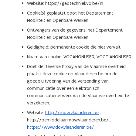
Website: https://geotechniekvo.be/nl
v
e
Cookie(s) geplaatst door: het Departement
n
Mobiliteit en Openbare Werken
s
Ontvangers van de gegevens: het Departement
t
Mobiliteit en Openbare Werken
e
Geldigheid: permanente cookie die niet vervalt
r
)
Naam van cookie: VOGANONUSER, VOGTIANONUSER
Doel: de Reverse Proxy van de Vlaamse overheid
plaatst deze cookie op Vlaanderen.be om de
goede uitvoering van de verzending van
communicatie over een elektronisch
communicatienetwerk van de Vlaamse overheid te
verzekeren.
Website:
http://mow.vlaanderen.be
;
http://bemiddelaar.mow.vlaanderen.be/ ;
https://www.dov.vlaanderen.be/