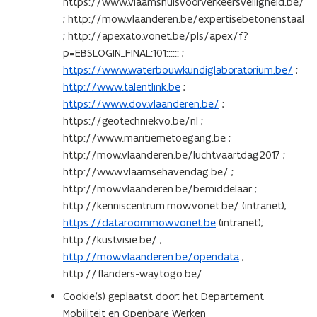
https://www.vlaamshuisvoorverkeersveiligheid.be/
; http://mow.vlaanderen.be/expertisebetonenstaal
; http://apexato.vonet.be/pls/apex/f?
p=EBSLOGIN_FINAL:101:::::: ;
https://www.waterbouwkundiglaboratorium.be/
;
http://www.talentlink.be
;
https://www.dov.vlaanderen.be/
;
https://geotechniekvo.be/nl ;
http://www.maritiemetoegang.be ;
http://mow.vlaanderen.be/luchtvaartdag2017 ;
http://www.vlaamsehavendag.be/ ;
http://mow.vlaanderen.be/bemiddelaar ;
http://kenniscentrum.mow.vonet.be/ (intranet);
https://dataroommow.vonet.be
(intranet);
http://kustvisie.be/ ;
http://mow.vlaanderen.be/opendata
;
http://flanders-waytogo.be/
Cookie(s) geplaatst door: het Departement
Mobiliteit en Openbare Werken