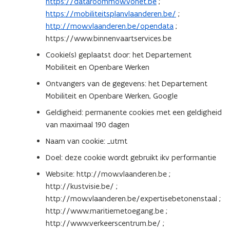
https://dataroommow.vonet.be
;
)
https://mobiliteitsplanvlaanderen.be/
;
http://mow.vlaanderen.be/opendata
;
https://www.binnenvaartservices.be
Cookie(s) geplaatst door: het Departement
Mobiliteit en Openbare Werken
Ontvangers van de gegevens: het Departement
Mobiliteit en Openbare Werken, Google
Geldigheid: permanente cookies met een geldigheid
van maximaal 190 dagen
Naam van cookie: _utmt
Doel: deze cookie wordt gebruikt ikv performantie
Website: http://mow.vlaanderen.be ;
http://kustvisie.be/ ;
http://mow.vlaanderen.be/expertisebetonenstaal ;
http://www.maritiemetoegang.be ;
http://www.verkeerscentrum.be/ ;